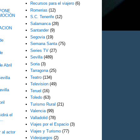
Recursos para el viajero
(6)
Romerias
(12)
SPONE
OMOCIÓN
S.C. Tenerife
(12)
Salamanca
(28)
ACION
Santander
(9)
Segovia
(19)
de
Semana Santa
(75)
Series TV
(27)
de
Sevilla
(489)
Soria
(3)
e Abril
Tarragona
(25)
Teatro
(134)
evilla
Television
(49)
villa
Teruel
(16)
Toledo
(63)
ril
Turismo Rural
(21)
Valencia
(99)
dirá el
Valladolid
(78)
...
Viajes por el Espacio
(3)
Viajes y Turismo
(77)
al actor
Videojuegos
(2)