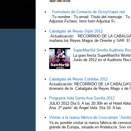
Formulario de Contacto de OcioyViajes.net
Tu nombre : Tu email: Título del mensaje : Tu
Adjuntar Fichero: html form Adjuntar Fi...
Cabalgata de Reyes Gijón 2012
Actualización: RECORRIDO DE LA CABALGA
mañana los Reyes Magos de Oriente y SAR El Pr
SuperMartXé Sevilla Auditorio Ro
La gran fiesta SuperMartXé World T
Junio de 2012 en el Auditorio Ro
Cabalgata de Reyes Córdoba 2012
Actualización: RECORRIDO DE LA CABALG
itinerario de la Cabalgata de Reyes Mago s de 
Programa Velá Santa Ana Sevilla 2012
JULIO 2012 Día 5: A las 20:30h en el Hotel Abba:
Ana. 2ª parte” de Ángel Vela. Día 10: A las ...
Visitas a la nueva fábrica de Cruzcampo “Jumbo
Ya es posible visitar la nueva fábrica de cerv
grande de Europa, situada en Andalucía. Son vis