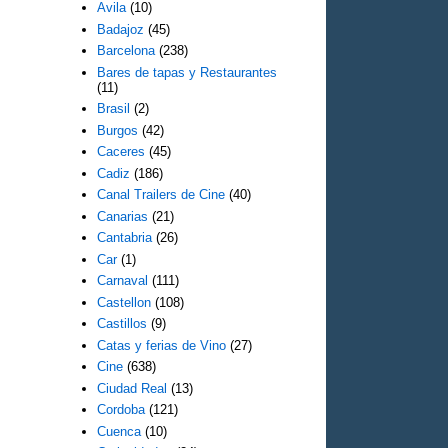
Avila
(10)
Badajoz
(45)
Barcelona
(238)
Bares de tapas y Restaurantes
(11)
Brasil
(2)
Burgos
(42)
Caceres
(45)
Cadiz
(186)
Canal Trailers de Cine
(40)
Canarias
(21)
Cantabria
(26)
Car
(1)
Carnaval
(111)
Castellon
(108)
Castillos
(9)
Catas y ferias de Vino
(27)
Cine
(638)
Ciudad Real
(13)
Cordoba
(121)
Cuenca
(10)