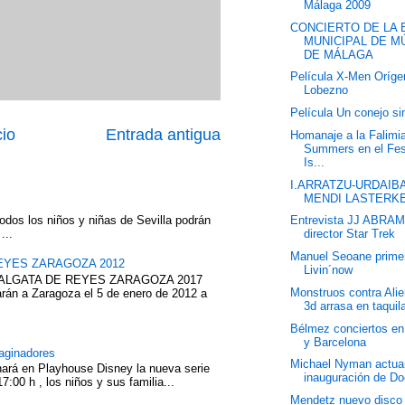
Málaga 2009
CONCIERTO DE LA 
MUNICIPAL DE M
DE MÁLAGA
Película X-Men Oríge
Lobezno
Película Un conejo si
cio
Entrada antigua
Homanaje a la Falimi
Summers en el Fes
Is...
I.ARRATZU-URDAIB
MENDI LASTERKE
odos los niños y niñas de Sevilla podrán
Entrevista JJ ABRA
...
director Star Trek
Manuel Seoane prime
EYES ZARAGOZA 2012
Livin´now
ABALGATA DE REYES ZARAGOZA 2017
Monstruos contra Ali
rán a Zaragoza el 5 de enero de 2012 a
3d arrasa en taquil
Bélmez conciertos en
y Barcelona
aginadores
Michael Nyman actuar
nará en Playhouse Disney la nueva serie
inauguración de D
7:00 h , los niños y sus familia...
Mendetz nuevo disco