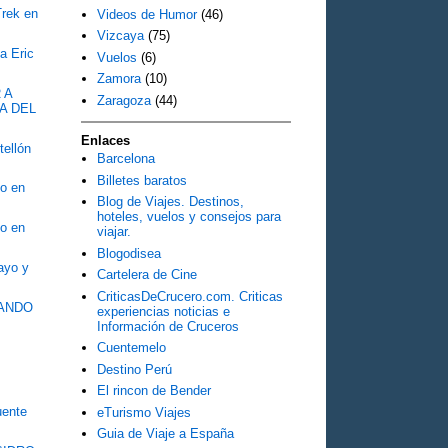
Trek en
Videos de Humor
(46)
Vizcaya
(75)
a Eric
Vuelos
(6)
Zamora
(10)
 A
Zaragoza
(44)
A DEL
Enlaces
tellón
Barcelona
Billetes baratos
o en
Blog de Viajes. Destinos,
hoteles, vuelos y consejos para
o en
viajar.
Blogodisea
Mayo y
Cartelera de Cine
CriticasDeCrucero.com. Criticas
OZANDO
experiencias noticias e
Información de Cruceros
Cuentemelo
Destino Perú
El rincon de Bender
ente
eTurismo Viajes
Guia de Viaje a España