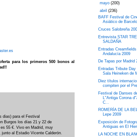
►
mayo
(200)
▼
abril
(236)
BAFF Festival de Cin
Asiático de Barcel
Cruces Salobreña 20
Entrevista STAR TR
SALDAÑA
Entradas Creamfields
ster.es
Andalucía 2009
De Tapas por Madrid
oferta para los primeros 500 bonos al
ad!!
Entradas Tribute Day 
Sala Heineken de 
Diez títulos internaci
compiten por el Pre
Festival de Danses d
L"Antiga Corona d
C...
ROMERÍA DE LA BEL
Lepe 2009
 dias) para el Festival
 Burgos los días 21 y 22 de
Exposición de Fotogr
Antiguas en El Hier
 es 55 €. Vivo en Madrid, muy
 junto al Estadio Vicente Calderón.
LA NOCHE EN BLAN