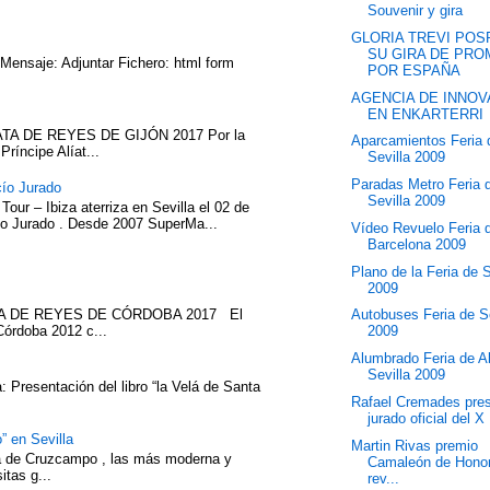
Souvenir y gira
GLORIA TREVI PO
SU GIRA DE PR
 Mensaje: Adjuntar Fichero: html form
POR ESPAÑA
AGENCIA DE INNOV
EN ENKARTERRI
TA DE REYES DE GIJÓN 2017 Por la
Aparcamientos Feria 
íncipe Alíat...
Sevilla 2009
Paradas Metro Feria 
cío Jurado
Sevilla 2009
our – Ibiza aterriza en Sevilla el 02 de
cío Jurado . Desde 2007 SuperMa...
Vídeo Revuelo Feria d
Barcelona 2009
Plano de la Feria de S
2009
ATA DE REYES DE CÓRDOBA 2017 El
Autobuses Feria de Se
Córdoba 2012 c...
2009
Alumbrado Feria de Ab
Sevilla 2009
 Presentación del libro “la Velá de Santa
Rafael Cremades presi
jurado oficial del X 
” en Sevilla
Martin Rivas premio
eza de Cruzcampo , las más moderna y
Camaleón de Honor 
itas g...
rev...