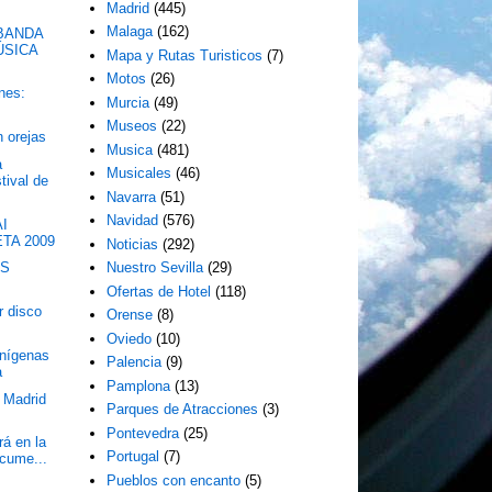
Madrid
(445)
Malaga
(162)
BANDA
ÚSICA
Mapa y Rutas Turisticos
(7)
Motos
(26)
nes:
Murcia
(49)
Museos
(22)
n orejas
Musica
(481)
a
Musicales
(46)
tival de
Navarra
(51)
Navidad
(576)
AI
TA 2009
Noticias
(292)
MS
Nuestro Sevilla
(29)
Ofertas de Hotel
(118)
r disco
Orense
(8)
Oviedo
(10)
enígenas
Palencia
(9)
a
Pamplona
(13)
 Madrid
Parques de Atracciones
(3)
Pontevedra
(25)
á en la
Portugal
(7)
ocume...
Pueblos con encanto
(5)