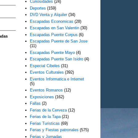
Curiosidades
(24)
Deportes
(159)
DVD Venta y Alquiler
(34)
Escapadas Economicas
(28)
Escapadas en San Valentin
(30)
Escapadas Puente Corpus
(6)
adas
Escapadas Puente de San Jose
(11)
Escapadas Puente Mayo
(4)
Escapadas Puente San Isidro
(4)
Especial Cibeles
(31)
Eventos Culturales
(392)
Eventos Informatica e Internet
(5)
Eventos Romanos
(12)
Exposiciones
(162)
Fallas
(2)
Ferias de la Cerveza
(12)
Ferias de la Tapa
(21)
Ferias Turisticas
(69)
Ferias y Fiestas patronales
(575)
Ferias y Jornadas