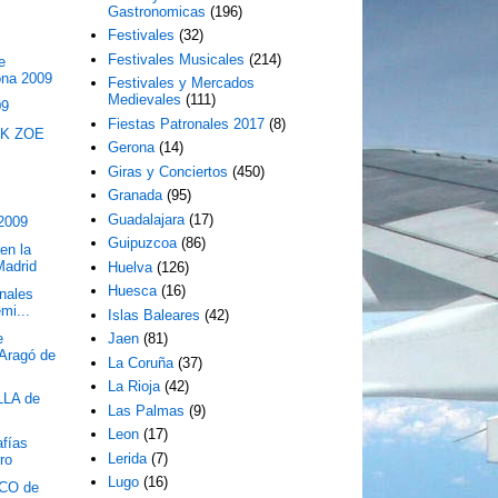
Gastronomicas
(196)
Festivales
(32)
Festivales Musicales
(214)
e
ona 2009
Festivales y Mercados
Medievales
(111)
09
Fiestas Patronales 2017
(8)
EK ZOE
Gerona
(14)
Giras y Conciertos
(450)
Granada
(95)
Guadalajara
(17)
 2009
Guipuzcoa
(86)
en la
Madrid
Huelva
(126)
Huesca
(16)
onales
mi...
Islas Baleares
(42)
e
Jaen
(81)
"Aragó de
La Coruña
(37)
La Rioja
(42)
LA de
Las Palmas
(9)
Leon
(17)
afías
Lerida
(7)
ro
Lugo
(16)
CO de