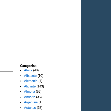
Categorías
Alava
(48)
Albacete
(10)
Alemania
(1)
Alicante
(143)
Almeria
(53)
Andorra
(35)
Argentina
(1)
Asturias
(38)