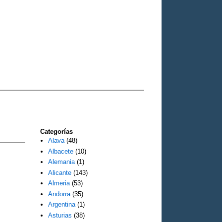
Categorías
Alava
(48)
Albacete
(10)
Alemania
(1)
Alicante
(143)
Almeria
(53)
Andorra
(35)
Argentina
(1)
Asturias
(38)