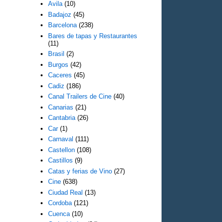
Avila
(10)
Badajoz
(45)
Barcelona
(238)
Bares de tapas y Restaurantes
(11)
Brasil
(2)
Burgos
(42)
Caceres
(45)
Cadiz
(186)
Canal Trailers de Cine
(40)
Canarias
(21)
Cantabria
(26)
Car
(1)
Carnaval
(111)
Castellon
(108)
Castillos
(9)
Catas y ferias de Vino
(27)
Cine
(638)
Ciudad Real
(13)
Cordoba
(121)
Cuenca
(10)