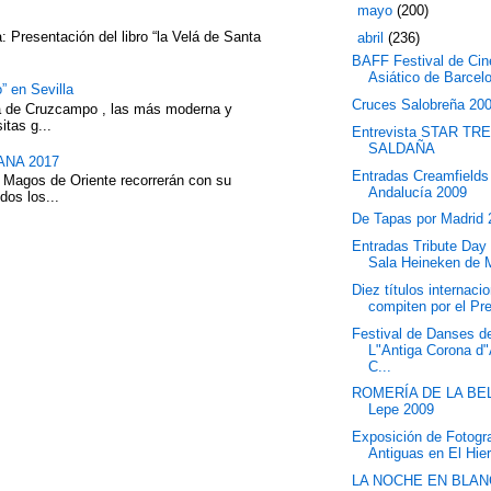
►
mayo
(200)
 Presentación del libro “la Velá de Santa
▼
abril
(236)
BAFF Festival de Cin
Asiático de Barcel
” en Sevilla
Cruces Salobreña 20
eza de Cruzcampo , las más moderna y
itas g...
Entrevista STAR TR
SALDAÑA
NA 2017
Entradas Creamfields
 Magos de Oriente recorrerán con su
Andalucía 2009
dos los...
De Tapas por Madrid
Entradas Tribute Day 
Sala Heineken de 
Diez títulos internaci
compiten por el Pre
Festival de Danses d
L"Antiga Corona d
C...
ROMERÍA DE LA BEL
Lepe 2009
Exposición de Fotogr
Antiguas en El Hier
LA NOCHE EN BLAN