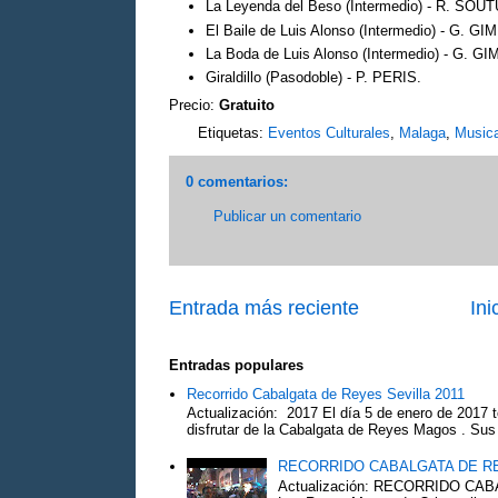
La Leyenda del Beso (Intermedio) - R. SOU
El Baile de Luis Alonso (Intermedio) - G. G
La Boda de Luis Alonso (Intermedio) - G. G
Giraldillo (Pasodoble) - P. PERIS.
Precio:
Gratuito
Etiquetas:
Eventos Culturales
,
Malaga
,
Music
0 comentarios:
Publicar un comentario
Entrada más reciente
Ini
Entradas populares
Recorrido Cabalgata de Reyes Sevilla 2011
Actualización: 2017 El día 5 de enero de 2017 t
disfrutar de la Cabalgata de Reyes Magos . Sus 
RECORRIDO CABALGATA DE R
Actualización: RECORRIDO C