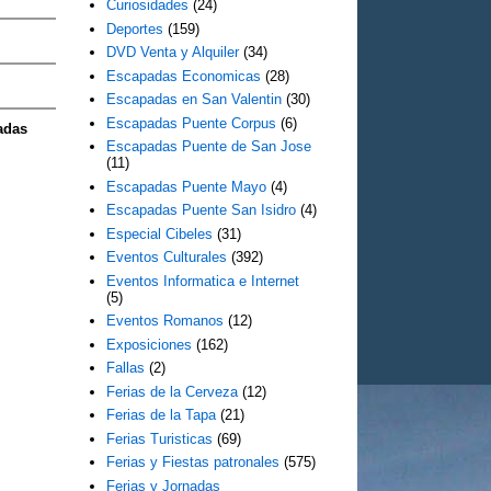
Curiosidades
(24)
Deportes
(159)
DVD Venta y Alquiler
(34)
Escapadas Economicas
(28)
Escapadas en San Valentin
(30)
Escapadas Puente Corpus
(6)
adas
Escapadas Puente de San Jose
(11)
Escapadas Puente Mayo
(4)
Escapadas Puente San Isidro
(4)
Especial Cibeles
(31)
Eventos Culturales
(392)
Eventos Informatica e Internet
(5)
Eventos Romanos
(12)
Exposiciones
(162)
Fallas
(2)
Ferias de la Cerveza
(12)
Ferias de la Tapa
(21)
Ferias Turisticas
(69)
Ferias y Fiestas patronales
(575)
Ferias y Jornadas