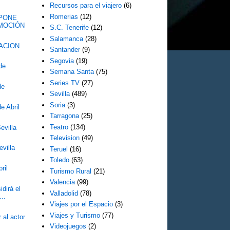
Recursos para el viajero
(6)
Romerias
(12)
SPONE
OMOCIÓN
S.C. Tenerife
(12)
Salamanca
(28)
ACION
Santander
(9)
Segovia
(19)
de
Semana Santa
(75)
Series TV
(27)
de
Sevilla
(489)
Soria
(3)
e Abril
Tarragona
(25)
Teatro
(134)
evilla
Television
(49)
villa
Teruel
(16)
Toledo
(63)
ril
Turismo Rural
(21)
Valencia
(99)
dirá el
Valladolid
(78)
...
Viajes por el Espacio
(3)
Viajes y Turismo
(77)
al actor
Videojuegos
(2)