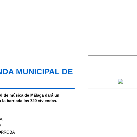
NDA MUNICIPAL DE
al de música de Málaga dará un
 la barriada las 320 viviendas.
NA
A
TORROBA