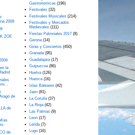
Gastronomicas
(196)
Festivales
(32)
Festivales Musicales
(214)
e
ona 2009
Festivales y Mercados
Medievales
(111)
09
Fiestas Patronales 2017
(8)
EK ZOE
Gerona
(14)
Giras y Conciertos
(450)
Granada
(95)
Guadalajara
(17)
 2009
Guipuzcoa
(86)
en la
Madrid
Huelva
(126)
Huesca
(16)
onales
mi...
Islas Baleares
(42)
e
Jaen
(81)
"Aragó de
La Coruña
(37)
La Rioja
(42)
LA de
Las Palmas
(9)
Leon
(17)
afías
Lerida
(7)
ro
Lugo
(16)
CO de