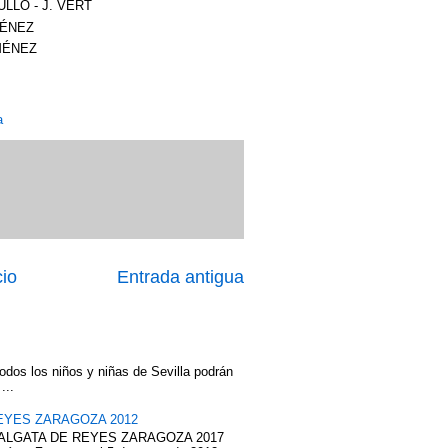
TULLO - J. VERT
IMÉNEZ
IMÉNEZ
a
cio
Entrada antigua
odos los niños y niñas de Sevilla podrán
...
EYES ZARAGOZA 2012
ABALGATA DE REYES ZARAGOZA 2017