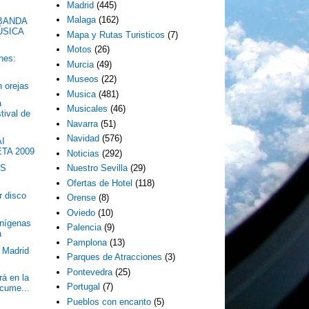
Madrid
(445)
Malaga
(162)
BANDA
ÚSICA
Mapa y Rutas Turisticos
(7)
Motos
(26)
nes:
Murcia
(49)
Museos
(22)
n orejas
Musica
(481)
a
Musicales
(46)
tival de
Navarra
(51)
Navidad
(576)
AI
TA 2009
Noticias
(292)
MS
Nuestro Sevilla
(29)
Ofertas de Hotel
(118)
r disco
Orense
(8)
Oviedo
(10)
enígenas
Palencia
(9)
a
Pamplona
(13)
 Madrid
Parques de Atracciones
(3)
Pontevedra
(25)
á en la
Portugal
(7)
ocume...
Pueblos con encanto
(5)