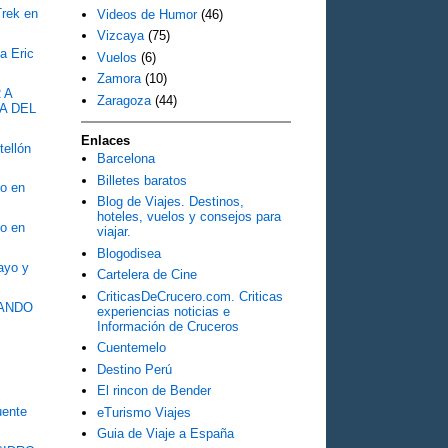
Trek en
Videos de Humor
(46)
Vizcaya
(75)
a Eric
Vuelos
(6)
Zamora
(10)
 A
Zaragoza
(44)
A DEL
Enlaces
tellón
Barcelona
Billetes baratos
o en
Blog de Viajes. Destinos,
hoteles, vuelos y consejos para
o en
viajar.
Blogodisea
Mayo y
Cartelera de Cine
CriticasDeCrucero.com. Criticas
OZANDO
experiencias noticias e
Información de Cruceros
Cuentemelo
Destino Perú
El rincon de Bender
ente
eTurismo Viajes
Guia de Viaje a España