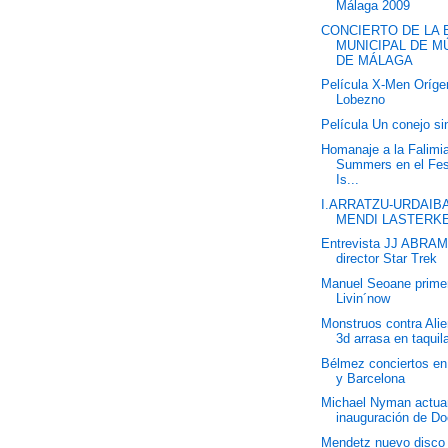
Málaga 2009
CONCIERTO DE LA 
MUNICIPAL DE M
DE MÁLAGA
Película X-Men Oríge
Lobezno
Película Un conejo si
Homanaje a la Falimi
Summers en el Fes
Is...
I.ARRATZU-URDAIB
MENDI LASTERKE
Entrevista JJ ABRA
director Star Trek
Manuel Seoane prime
Livin´now
Monstruos contra Ali
3d arrasa en taquil
Bélmez conciertos en
y Barcelona
Michael Nyman actuar
inauguración de D
Mendetz nuevo disco