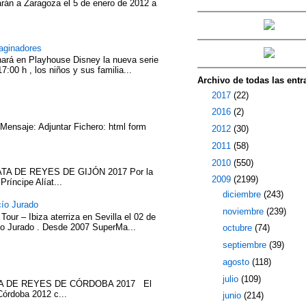
rán a Zaragoza el 5 de enero de 2012 a
aginadores
nará en Playhouse Disney la nueva serie
7:00 h , los niños y sus familia...
Archivo de todas las entr
►
2017
(22)
►
2016
(2)
 Mensaje: Adjuntar Fichero: html form
►
2012
(30)
►
2011
(58)
►
2010
(550)
TA DE REYES DE GIJÓN 2017 Por la
▼
2009
(2199)
íncipe Alíat...
►
diciembre
(243)
cío Jurado
►
noviembre
(239)
our – Ibiza aterriza en Sevilla el 02 de
cío Jurado . Desde 2007 SuperMa...
►
octubre
(74)
►
septiembre
(39)
►
agosto
(118)
►
julio
(109)
ATA DE REYES DE CÓRDOBA 2017 El
Córdoba 2012 c...
►
junio
(214)