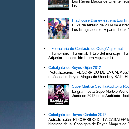
Los Reyes Magos de Oriente llega
las...
Playhouse Disney estrena Los Im
El 21 de febrero de 2009 se estre
Los Imaginadores. A partir de las 1
Formulario de Contacto de OcioyViajes.net
Tu nombre : Tu email: Título del mensaje : Tu
Adjuntar Fichero: html form Adjuntar Fi...
Cabalgata de Reyes Gijón 2012
Actualización: RECORRIDO DE LA CABALGA
mañana los Reyes Magos de Oriente y SAR El Pr
SuperMartXé Sevilla Auditorio Ro
La gran fiesta SuperMartXé World T
Junio de 2012 en el Auditorio Ro
Cabalgata de Reyes Córdoba 2012
Actualización: RECORRIDO DE LA CABALG
itinerario de la Cabalgata de Reyes Mago s de 