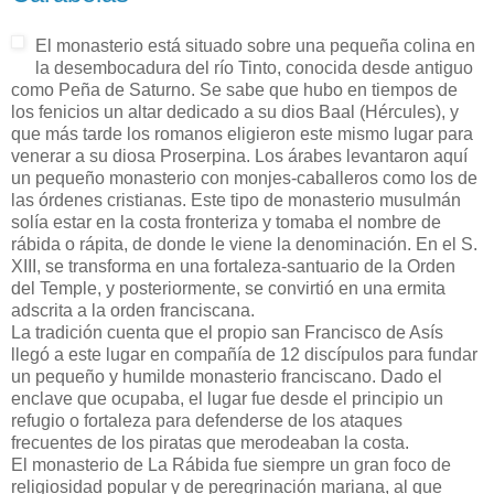
El monasterio está situado sobre una pequeña colina en
la desembocadura del río Tinto, conocida desde antiguo
como Peña de Saturno. Se sabe que hubo en tiempos de
los fenicios un altar dedicado a su dios Baal (Hércules), y
que más tarde los romanos eligieron este mismo lugar para
venerar a su diosa Proserpina. Los árabes levantaron aquí
un pequeño monasterio con monjes-caballeros como los de
las órdenes cristianas. Este tipo de monasterio musulmán
solía estar en la costa fronteriza y tomaba el nombre de
rábida o rápita, de donde le viene la denominación. En el S.
XIII, se transforma en una fortaleza-santuario de la Orden
del Temple, y posteriormente, se convirtió en una ermita
adscrita a la orden franciscana.
La tradición cuenta que el propio san Francisco de Asís
llegó a este lugar en compañía de 12 discípulos para fundar
un pequeño y humilde monasterio franciscano. Dado el
enclave que ocupaba, el lugar fue desde el principio un
refugio o fortaleza para defenderse de los ataques
frecuentes de los piratas que merodeaban la costa.
El monasterio de La Rábida fue siempre un gran foco de
religiosidad popular y de peregrinación mariana, al que