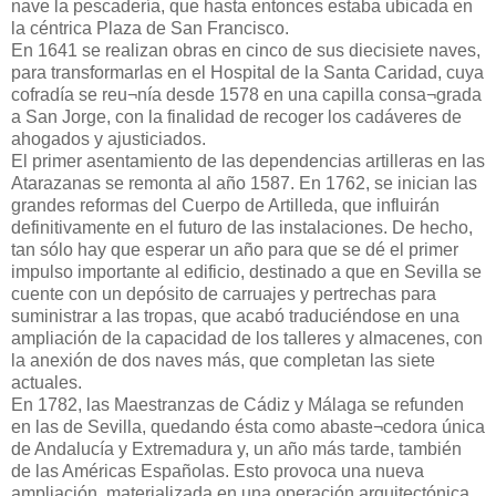
nave la pescadería, que hasta entonces estaba ubicada en
la céntrica Plaza de San Francisco.
En 1641 se realizan obras en cinco de sus diecisiete naves,
para transformarlas en el Hospital de la Santa Caridad, cuya
cofradía se reu¬nía desde 1578 en una capilla consa¬grada
a San Jorge, con la finalidad de recoger los cadáveres de
ahogados y ajusticiados.
El primer asentamiento de las dependencias artilleras en las
Atarazanas se remonta al año 1587. En 1762, se inician las
grandes reformas del Cuerpo de Artilleda, que influirán
definitivamente en el futuro de las instalaciones. De hecho,
tan sólo hay que esperar un año para que se dé el primer
impulso importante al edificio, destinado a que en Sevilla se
cuente con un depósito de carruajes y pertrechas para
suministrar a las tropas, que acabó traduciéndose en una
ampliación de la capacidad de los talleres y almacenes, con
la anexión de dos naves más, que completan las siete
actuales.
En 1782, las Maestranzas de Cádiz y Málaga se refunden
en las de Sevilla, quedando ésta como abaste¬cedora única
de Andalucía y Extremadura y, un año más tarde, también
de las Américas Españolas. Esto provoca una nueva
ampliación, materializada en una operación arquitectónica