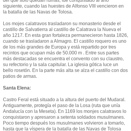
del que sólo quedan ruinas, fue conquistado al año
siguiente, cuando las huestes de Alfonso VIII vencieron en
la batalla de las Navas de Tolosa.
Los mojes calatravos trasladaron su monasterio desde el
castillo de Salvatierra al castillo de Calatrava la Nueva el
año 1217. En esta gran fortaleza permanecieron hasta 1826,
cuando se trasladaron a Almagro. El castillo roquero es uno
de los más grandes de Europa y está repartido por tres
recintos que ocupan más de 50.000 m . Entre sus partes
más destacadas se encuentra el convento con su claustro,
su refectorio y la sala capitular. La iglesia gótica luce un
bello rosetón. En la parte más alta se alza el castillo con dos
patios de armas.
Santa Elena:
Castro Feral está situado a la altura del puerto del Mudaral.
Antiguamente, protegía el paso de la Losa (ruta que unía
Andalucía con la Meseta). En 1169 los monjes calatravos lo
conquistaron y apresaron a setenta soldados musulmanes.
Poco tiempo después los musulmanes volvieron a tomarlo,
hasta que la víspera de la batalla de las Navas de Tolosa