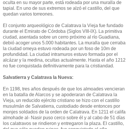
oculta en su mayor parte, está rodeada por una muralla de
tapial. En uno de sus extremos se alzó el castillo, del que
quedan varios torreones.
El conjunto arqueológico de Calatrava la Vieja fue fundado
durante el Emirato de Córdoba (Siglos VIII-IX). La primitiva
ciudad, asentada sobre un cerro próximo al río Guadiana,
debió acoger unos 5.000 habitantes. La muralla que cerraba
la ciudad omeya estuvo rodeada por un foso de 10m de
profundidad. La ciudad intramuros estuvo formada por el
alcázar y la medina, ocultas actualmente. Hasta el año 1212
no fue conquistada definitivamente para la cristiandad.
Salvatierra y Calatrava la Nueva:
En 1198, tres años después de que los almoades vencieran
en la batalla de Alarcos y se apoderaran de Calatrava la
Vieja, un reducido ejército cristiano se hizo con el castillo
musulmán de Salvatierra, custodiado desde entonces por
monjes soldados de la orden de Calatrava. En 1211 el califa
almohade al- Nasir puso cerco sobre él y al cabo de 51 días
los calatravos se rindieron y entregaron la plaza. El castillo,