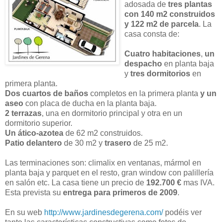
adosada de
tres plantas
con 140 m2 construidos
y 122 m2 de parcela
. La
casa consta de:
Cuatro habitaciones
,
un
despacho
en planta baja
y
tres dormitorios
en
primera planta.
Dos cuartos de baños
completos en la primera planta
y un
aseo
con placa de ducha en la planta baja.
2 terrazas
, una en dormitorio principal y otra en un
dormitorio superior.
Un ático-azotea
de 62 m2 construidos.
Patio delantero
de 30 m2 y
trasero
de 25 m2.
Las terminaciones son: climalix en ventanas, mármol en
planta baja y parquet en el resto, gran window con palillería
en salón etc. La casa tiene un precio de
192.700 €
mas IVA.
Esta prevista su
entrega para primeros de 2009
.
En su web
http://www.jardinesdegerena.com/
podéis ver