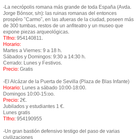
-La necrópolis romana más grande de toda España (Avda.
Jorge Bónsor, s/n): las ruinas romanas del entonces
prospéro "Carmo", en las afueras de la ciudad, poseen más
de 300 tumbas, restos de un anfiteatro y un museo que
expone piezas arqueológicas.
Tlfno:
954140811.
Horario:
Martes a Viernes: 9 a 18 h.
Sábados y Domingos: 9:30 a 14:30 h.
Cerrado: Lunes y Festivos.
Precio:
Gratis
-El Alcázar de la Puerta de Sevilla (Plaza de Blas Infante)
Horario:
Lunes a sábado 10:00-18:00.
Domingos 10:00-15:oo.
Precio:
2€.
Jubilados y estudiantes 1 €.
Lunes gratis
Tlfno:
954190955
-Un gran bastión defensivo testigo del paso de varias
civilizaciones