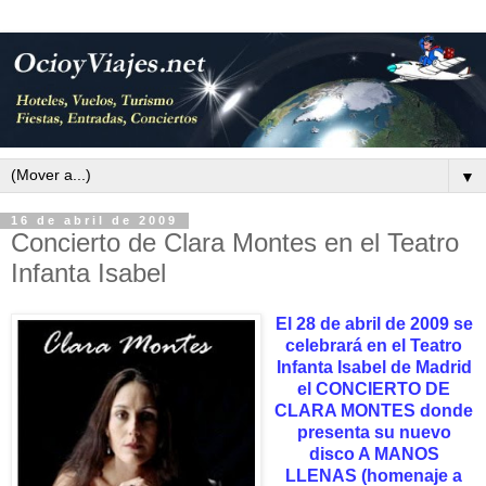
▼
16 de abril de 2009
Concierto de Clara Montes en el Teatro
Infanta Isabel
El 28 de abril de 2009 se
celebrará en el Teatro
Infanta Isabel de Madrid
el CONCIERTO DE
CLARA MONTES donde
presenta su nuevo
disco A MANOS
LLENAS (homenaje a