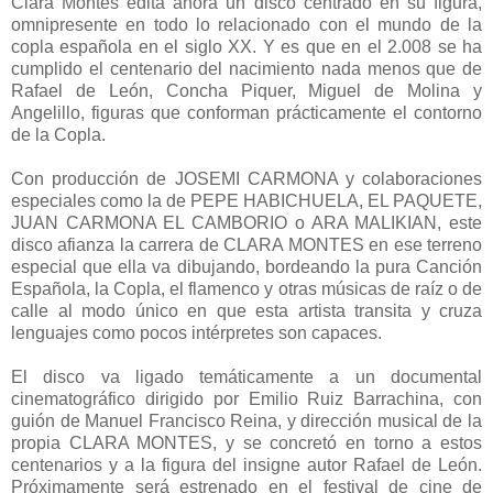
Clara Montes edita ahora un disco centrado en su figura,
omnipresente en todo lo relacionado con el mundo de la
copla española en el siglo XX. Y es que en el 2.008 se ha
cumplido el centenario del nacimiento nada menos que de
Rafael de León, Concha Piquer, Miguel de Molina y
Angelillo, figuras que conforman prácticamente el contorno
de la Copla.
Con producción de JOSEMI CARMONA y colaboraciones
especiales como la de PEPE HABICHUELA, EL PAQUETE,
JUAN CARMONA EL CAMBORIO o ARA MALIKIAN, este
disco afianza la carrera de CLARA MONTES en ese terreno
especial que ella va dibujando, bordeando la pura Canción
Española, la Copla, el flamenco y otras músicas de raíz o de
calle al modo único en que esta artista transita y cruza
lenguajes como pocos intérpretes son capaces.
El disco va ligado temáticamente a un documental
cinematográfico dirigido por Emilio Ruiz Barrachina, con
guión de Manuel Francisco Reina, y dirección musical de la
propia CLARA MONTES, y se concretó en torno a estos
centenarios y a la figura del insigne autor Rafael de León.
Próximamente será estrenado en el festival de cine de