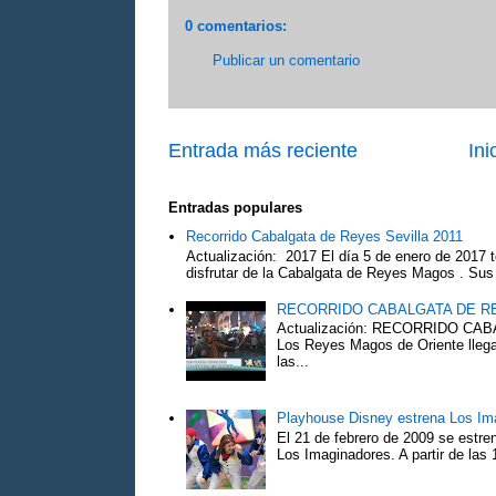
0 comentarios:
Publicar un comentario
Entrada más reciente
Ini
Entradas populares
Recorrido Cabalgata de Reyes Sevilla 2011
Actualización: 2017 El día 5 de enero de 2017 t
disfrutar de la Cabalgata de Reyes Magos . Sus 
RECORRIDO CABALGATA DE R
Actualización: RECORRIDO C
Los Reyes Magos de Oriente llega
las...
Playhouse Disney estrena Los Im
El 21 de febrero de 2009 se estre
Los Imaginadores. A partir de las 1