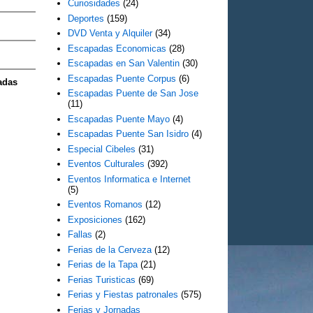
Curiosidades
(24)
Deportes
(159)
DVD Venta y Alquiler
(34)
Escapadas Economicas
(28)
Escapadas en San Valentin
(30)
Escapadas Puente Corpus
(6)
adas
Escapadas Puente de San Jose
(11)
Escapadas Puente Mayo
(4)
Escapadas Puente San Isidro
(4)
Especial Cibeles
(31)
Eventos Culturales
(392)
Eventos Informatica e Internet
(5)
Eventos Romanos
(12)
Exposiciones
(162)
Fallas
(2)
Ferias de la Cerveza
(12)
Ferias de la Tapa
(21)
Ferias Turisticas
(69)
Ferias y Fiestas patronales
(575)
Ferias y Jornadas