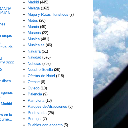
Madrid
(445)
Malaga
(162)
BANDA
ÚSICA
Mapa y Rutas Turisticos
(7)
Motos
(26)
nes:
Murcia
(49)
Museos
(22)
n orejas
Musica
(481)
a
Musicales
(46)
tival de
Navarra
(51)
Navidad
(576)
AI
TA 2009
Noticias
(292)
MS
Nuestro Sevilla
(29)
Ofertas de Hotel
(118)
r disco
Orense
(8)
Oviedo
(10)
enígenas
Palencia
(9)
a
Pamplona
(13)
 Madrid
Parques de Atracciones
(3)
Pontevedra
(25)
á en la
Portugal
(7)
ocume...
Pueblos con encanto
(5)