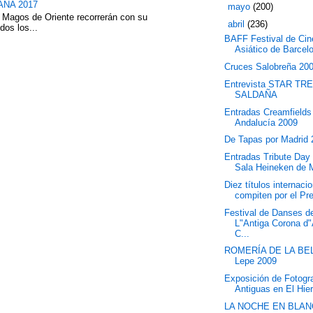
NA 2017
►
mayo
(200)
 Magos de Oriente recorrerán con su
▼
abril
(236)
dos los...
BAFF Festival de Cin
Asiático de Barcel
Cruces Salobreña 20
Entrevista STAR TR
SALDAÑA
Entradas Creamfields
Andalucía 2009
De Tapas por Madrid
Entradas Tribute Day 
Sala Heineken de 
Diez títulos internaci
compiten por el Pre
Festival de Danses d
L"Antiga Corona d
C...
ROMERÍA DE LA BEL
Lepe 2009
Exposición de Fotogr
Antiguas en El Hier
LA NOCHE EN BLAN