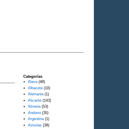
Categorías
Alava
(48)
Albacete
(10)
Alemania
(1)
Alicante
(143)
Almeria
(53)
Andorra
(35)
Argentina
(1)
Asturias
(38)