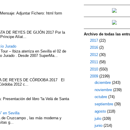
 Mensaje: Adjuntar Fichero: html form
TA DE REYES DE GIJÓN 2017 Por la
Archivo de todas las entr
íncipe Alíat...
►
2017
(22)
cío Jurado
►
2016
(2)
our – Ibiza aterriza en Sevilla el 02 de
►
2012
(30)
cío Jurado . Desde 2007 SuperMa...
►
2011
(58)
►
2010
(550)
▼
2009
(2199)
ATA DE REYES DE CÓRDOBA 2017 El
►
diciembre
(243)
Córdoba 2012 c...
►
noviembre
(239)
►
octubre
(74)
 Presentación del libro “la Velá de Santa
►
septiembre
(39)
►
agosto
(118)
” en Sevilla
eza de Cruzcampo , las más moderna y
►
julio
(109)
itas g...
►
junio
(214)