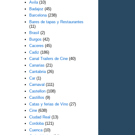
Avila
(10)
Badajoz
(45)
Barcelona
(238)
Bares de tapas y Restaurantes
(11)
Brasil
(2)
Burgos
(42)
Caceres
(45)
Cadiz
(186)
Canal Trailers de Cine
(40)
Canarias
(21)
Cantabria
(26)
Car
(1)
Carnaval
(111)
Castellon
(108)
Castillos
(9)
Catas y ferias de Vino
(27)
Cine
(638)
Ciudad Real
(13)
Cordoba
(121)
Cuenca
(10)