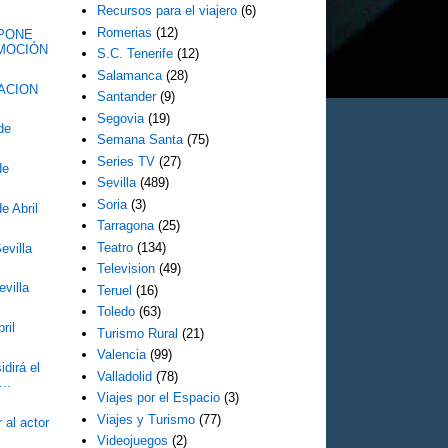
Recursos para el viajero
(6)
Romerias
(12)
SPONE
OMOCIÓN
S.C. Tenerife
(12)
Salamanca
(28)
ACION
Santander
(9)
Segovia
(19)
de
Semana Santa
(75)
Series TV
(27)
de
Sevilla
(489)
Soria
(3)
e Abril
Tarragona
(25)
Teatro
(134)
evilla
Television
(49)
villa
Teruel
(16)
Toledo
(63)
ril
Turismo Rural
(21)
Valencia
(99)
dirá el
Valladolid
(78)
...
Viajes por el Espacio
(3)
Viajes y Turismo
(77)
al actor
Videojuegos
(2)