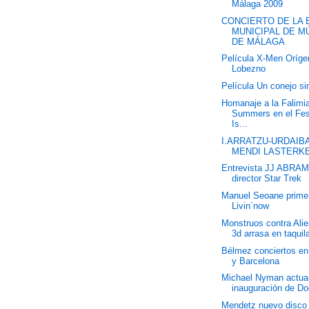
Málaga 2009
CONCIERTO DE LA 
MUNICIPAL DE M
DE MÁLAGA
Película X-Men Oríge
Lobezno
Película Un conejo si
Homanaje a la Falimi
Summers en el Fes
Is...
I.ARRATZU-URDAIB
MENDI LASTERKE
Entrevista JJ ABRA
director Star Trek
Manuel Seoane prime
Livin´now
Monstruos contra Ali
3d arrasa en taquil
Bélmez conciertos en
y Barcelona
Michael Nyman actuar
inauguración de D
Mendetz nuevo disco