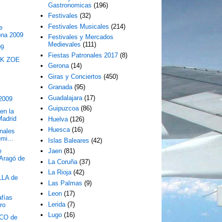
Gastronomicas
(196)
Festivales
(32)
Festivales Musicales
(214)
e
ona 2009
Festivales y Mercados
Medievales
(111)
09
Fiestas Patronales 2017
(8)
EK ZOE
Gerona
(14)
Giras y Conciertos
(450)
Granada
(95)
Guadalajara
(17)
 2009
Guipuzcoa
(86)
en la
Madrid
Huelva
(126)
Huesca
(16)
onales
mi...
Islas Baleares
(42)
e
Jaen
(81)
"Aragó de
La Coruña
(37)
La Rioja
(42)
LA de
Las Palmas
(9)
Leon
(17)
afías
Lerida
(7)
ro
Lugo
(16)
CO de