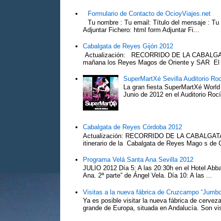
Formulario de Contacto de OcioyViajes.net
Tu nombre : Tu email: Título del mensaje : Tu
Adjuntar Fichero: html form Adjuntar Fi...
Cabalgata de Reyes Gijón 2012
Actualización: RECORRIDO DE LA CABALGA
mañana los Reyes Magos de Oriente y SAR El Pr
SuperMartXé Sevilla Auditorio Ro
La gran fiesta SuperMartXé World T
Junio de 2012 en el Auditorio Ro
Cabalgata de Reyes Córdoba 2012
Actualización: RECORRIDO DE LA CABALG
itinerario de la Cabalgata de Reyes Mago s de 
Programa Velá Santa Ana Sevilla 2012
JULIO 2012 Día 5: A las 20:30h en el Hotel Abba:
Ana. 2ª parte” de Ángel Vela. Día 10: A las ...
Visitas a la nueva fábrica de Cruzcampo “Jumbo
Ya es posible visitar la nueva fábrica de cerv
grande de Europa, situada en Andalucía. Son vis