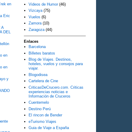
Trek en
Videos de Humor
(46)
Vizcaya
(75)
a Eric
Vuelos
(6)
Zamora
(10)
 A
Zaragoza
(44)
A DEL
Enlaces
tellón
Barcelona
Billetes baratos
o en
Blog de Viajes. Destinos,
hoteles, vuelos y consejos para
o en
viajar.
Blogodisea
Mayo y
Cartelera de Cine
CriticasDeCrucero.com. Criticas
OZANDO
experiencias noticias e
Información de Cruceros
Cuentemelo
Destino Perú
El rincon de Bender
ente
eTurismo Viajes
Guia de Viaje a España