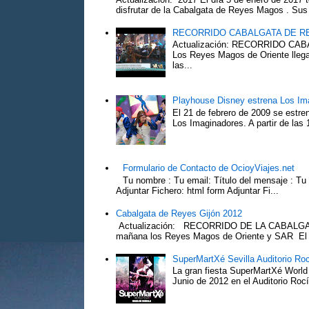
disfrutar de la Cabalgata de Reyes Magos . Sus 
RECORRIDO CABALGATA DE R
Actualización: RECORRIDO C
Los Reyes Magos de Oriente llega
las...
Playhouse Disney estrena Los Im
El 21 de febrero de 2009 se estre
Los Imaginadores. A partir de las 1
Formulario de Contacto de OcioyViajes.net
Tu nombre : Tu email: Título del mensaje : Tu
Adjuntar Fichero: html form Adjuntar Fi...
Cabalgata de Reyes Gijón 2012
Actualización: RECORRIDO DE LA CABALGA
mañana los Reyes Magos de Oriente y SAR El Pr
SuperMartXé Sevilla Auditorio Ro
La gran fiesta SuperMartXé World T
Junio de 2012 en el Auditorio Ro