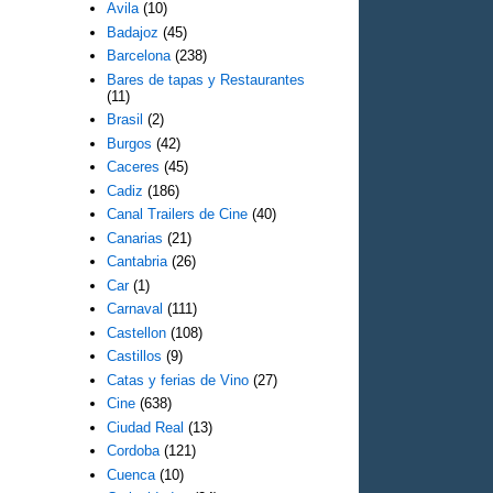
Avila
(10)
Badajoz
(45)
Barcelona
(238)
Bares de tapas y Restaurantes
(11)
Brasil
(2)
Burgos
(42)
Caceres
(45)
Cadiz
(186)
Canal Trailers de Cine
(40)
Canarias
(21)
Cantabria
(26)
Car
(1)
Carnaval
(111)
Castellon
(108)
Castillos
(9)
Catas y ferias de Vino
(27)
Cine
(638)
Ciudad Real
(13)
Cordoba
(121)
Cuenca
(10)