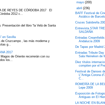
►
mayo
(200)
▼
abril
(236)
ATA DE REYES DE CÓRDOBA 2017 El
BAFF Festival de Cin
Córdoba 2012 c...
Asiático de Barcel
Cruces Salobreña 20
 Presentación del libro “la Velá de Santa
Entrevista STAR TR
SALDAÑA
” en Sevilla
Entradas Creamfields
eza de Cruzcampo , las más moderna y
Andalucía 2009
itas g...
De Tapas por Madrid
NA 2017
Entradas Tribute Day 
Sala Heineken de 
 Magos de Oriente recorrerán con su
dos los...
Diez títulos internaci
compiten por el Pre
Festival de Danses d
L"Antiga Corona d
C...
ROMERÍA DE LA BEL
Lepe 2009
Exposición de Fotogr
Antiguas en El Hier
LA NOCHE EN BLAN