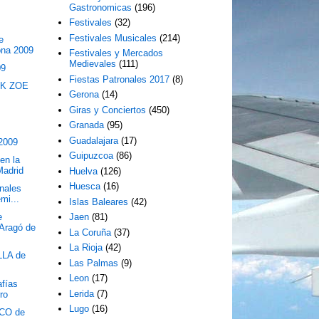
Gastronomicas
(196)
Festivales
(32)
Festivales Musicales
(214)
e
ona 2009
Festivales y Mercados
Medievales
(111)
09
Fiestas Patronales 2017
(8)
EK ZOE
Gerona
(14)
Giras y Conciertos
(450)
Granada
(95)
Guadalajara
(17)
 2009
Guipuzcoa
(86)
en la
Madrid
Huelva
(126)
Huesca
(16)
onales
mi...
Islas Baleares
(42)
e
Jaen
(81)
"Aragó de
La Coruña
(37)
La Rioja
(42)
LA de
Las Palmas
(9)
Leon
(17)
afías
Lerida
(7)
ro
Lugo
(16)
CO de