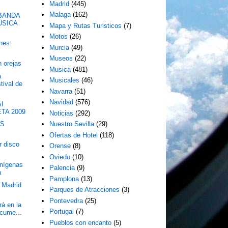
Madrid
(445)
Malaga
(162)
BANDA
ÚSICA
Mapa y Rutas Turisticos
(7)
Motos
(26)
nes:
Murcia
(49)
Museos
(22)
n orejas
Musica
(481)
a
Musicales
(46)
tival de
Navarra
(51)
Navidad
(576)
AI
TA 2009
Noticias
(292)
MS
Nuestro Sevilla
(29)
Ofertas de Hotel
(118)
r disco
Orense
(8)
Oviedo
(10)
enígenas
Palencia
(9)
a
Pamplona
(13)
 Madrid
Parques de Atracciones
(3)
Pontevedra
(25)
á en la
Portugal
(7)
ocume...
Pueblos con encanto
(5)