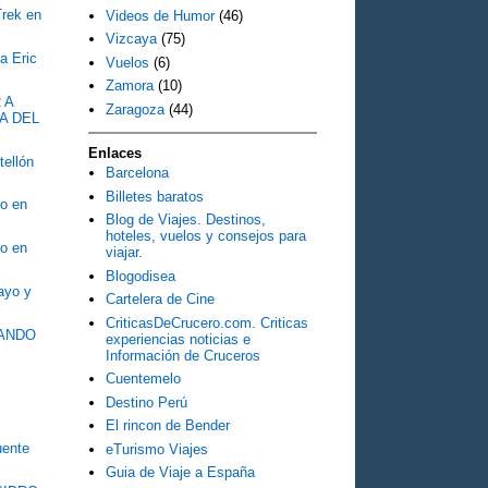
Trek en
Videos de Humor
(46)
Vizcaya
(75)
a Eric
Vuelos
(6)
Zamora
(10)
 A
Zaragoza
(44)
A DEL
Enlaces
tellón
Barcelona
Billetes baratos
o en
Blog de Viajes. Destinos,
hoteles, vuelos y consejos para
o en
viajar.
Blogodisea
Mayo y
Cartelera de Cine
CriticasDeCrucero.com. Criticas
OZANDO
experiencias noticias e
Información de Cruceros
Cuentemelo
Destino Perú
El rincon de Bender
ente
eTurismo Viajes
Guia de Viaje a España