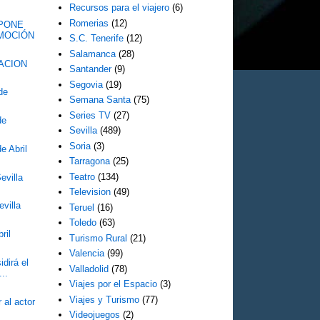
Recursos para el viajero
(6)
Romerias
(12)
SPONE
OMOCIÓN
S.C. Tenerife
(12)
Salamanca
(28)
ACION
Santander
(9)
Segovia
(19)
de
Semana Santa
(75)
Series TV
(27)
de
Sevilla
(489)
Soria
(3)
e Abril
Tarragona
(25)
Teatro
(134)
evilla
Television
(49)
villa
Teruel
(16)
Toledo
(63)
ril
Turismo Rural
(21)
Valencia
(99)
dirá el
Valladolid
(78)
...
Viajes por el Espacio
(3)
Viajes y Turismo
(77)
al actor
Videojuegos
(2)