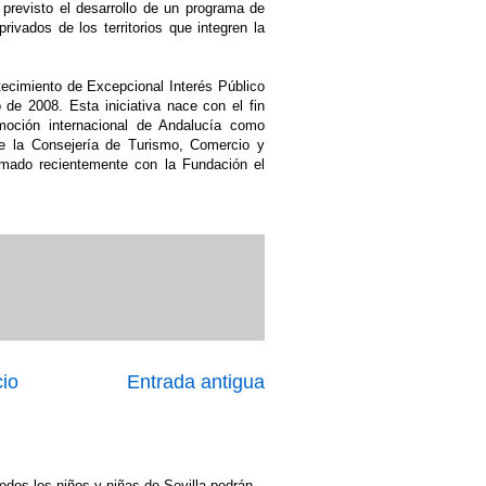
á previsto el desarrollo de un programa de
rivados de los territorios que integren la
ntecimiento de Excepcional Interés Público
de 2008. Esta iniciativa nace con el fin
romoción internacional de Andalucía como
e la Consejería de Turismo, Comercio y
rmado recientemente con la Fundación el
cio
Entrada antigua
odos los niños y niñas de Sevilla podrán