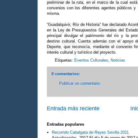
preliminar de la ruta, en el marco de la cual est
convenios con los diferentes agentes públicos y p
misma.
“Guadalquivir, Río de Historia” fue declarado Aco
en la Ley de Presupuestos Generales del Estado 
principal divulgar el patrimonio del río y la p
destino cultural. Cuenta además con el apoyo d
Deporte, que reconocía, mediante el convenio fi
interés cultural y turístico del proyecto.
Etiquetas:
Eventos Culturales
,
Noticias
0 comentarios:
Publicar un comentario
Entrada más reciente
Ini
Entradas populares
Recorrido Cabalgata de Reyes Sevilla 2011
Actualización: 2017 El día 5 de enero de 2017 t