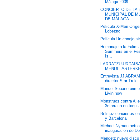
Málaga 2009
CONCIERTO DE LA 
MUNICIPAL DE M
DE MÁLAGA
Película X-Men Oríge
Lobezno
Película Un conejo si
Homanaje a la Falimi
Summers en el Fes
Is...
I.ARRATZU-URDAIB
MENDI LASTERKE
Entrevista JJ ABRA
director Star Trek
Manuel Seoane prime
Livin´now
Monstruos contra Ali
3d arrasa en taquil
Bélmez conciertos en
y Barcelona
Michael Nyman actuar
inauguración de D
Mendetz nuevo disco