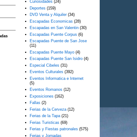
Curiosidades
(24)
Deportes
(159)
DVD Venta y Alquiler
(34)
Escapadas Economicas
(28)
Escapadas en San Valentin
(30)
Escapadas Puente Corpus
(6)
adas
Escapadas Puente de San Jose
(11)
Escapadas Puente Mayo
(4)
Escapadas Puente San Isidro
(4)
Especial Cibeles
(31)
Eventos Culturales
(392)
Eventos Informatica e Internet
(5)
Eventos Romanos
(12)
Exposiciones
(162)
Fallas
(2)
Ferias de la Cerveza
(12)
Ferias de la Tapa
(21)
Ferias Turisticas
(69)
Ferias y Fiestas patronales
(575)
Ferias y Jornadas