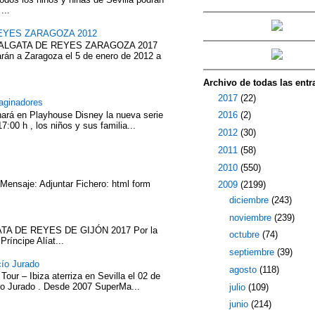
...
EYES ZARAGOZA 2012
ABALGATA DE REYES ZARAGOZA 2017
rán a Zaragoza el 5 de enero de 2012 a
Archivo de todas las entr
►
2017
(22)
aginadores
nará en Playhouse Disney la nueva serie
►
2016
(2)
7:00 h , los niños y sus familia...
►
2012
(30)
►
2011
(58)
►
2010
(550)
 Mensaje: Adjuntar Fichero: html form
▼
2009
(2199)
►
diciembre
(243)
►
noviembre
(239)
TA DE REYES DE GIJÓN 2017 Por la
►
octubre
(74)
íncipe Alíat...
►
septiembre
(39)
cío Jurado
►
agosto
(118)
our – Ibiza aterriza en Sevilla el 02 de
cío Jurado . Desde 2007 SuperMa...
►
julio
(109)
►
junio
(214)