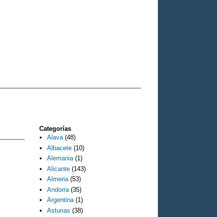
Categorías
Alava
(48)
Albacete
(10)
Alemania
(1)
Alicante
(143)
Almeria
(53)
Andorra
(35)
Argentina
(1)
Asturias
(38)