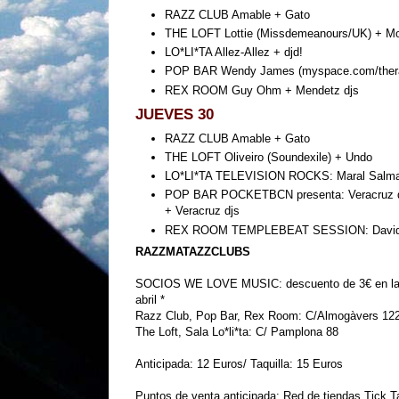
RAZZ CLUB Amable + Gato
THE LOFT Lottie (Missdemeanours/UK) + M
LO*LI*TA Allez-Allez + djd!
POP BAR Wendy James (myspace.com/therac
REX ROOM Guy Ohm + Mendetz djs
JUEVES 30
RAZZ CLUB Amable + Gato
THE LOFT Oliveiro (Soundexile) + Undo
LO*LI*TA TELEVISION ROCKS: Maral Salmassi
POP BAR POCKETBCN presenta: Veracruz dir
+ Veracruz djs
REX ROOM TEMPLEBEAT SESSION: David A
RAZZMATAZZCLUBS
SOCIOS WE LOVE MUSIC: descuento de 3€ en la e
abril *
Razz Club, Pop Bar, Rex Room: C/Almogàvers 12
The Loft, Sala Lo*li*ta: C/ Pamplona 88
Anticipada: 12 Euros/ Taquilla: 15 Euros
Puntos de venta anticipada: Red de tiendas Tick 