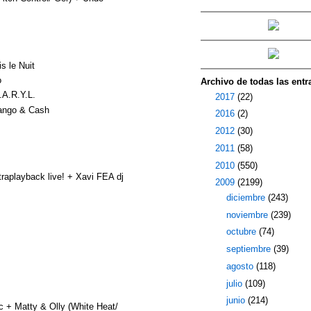
s le Nuit
o
Archivo de todas las entr
.A.R.Y.L.
►
2017
(22)
ango & Cash
►
2016
(2)
►
2012
(30)
►
2011
(58)
►
2010
(550)
aplayback live! + Xavi FEA dj
▼
2009
(2199)
►
diciembre
(243)
►
noviembre
(239)
►
octubre
(74)
►
septiembre
(39)
►
agosto
(118)
►
julio
(109)
►
junio
(214)
 Matty & Olly (White Heat/