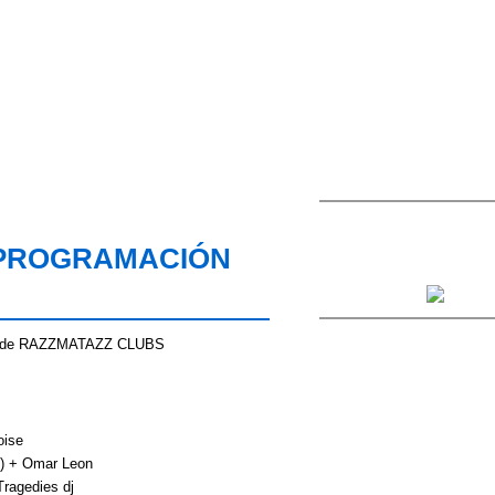
 PROGRAMACIÓN
ril de RAZZMATAZZ CLUBS
oise
t) + Omar Leon
Tragedies dj