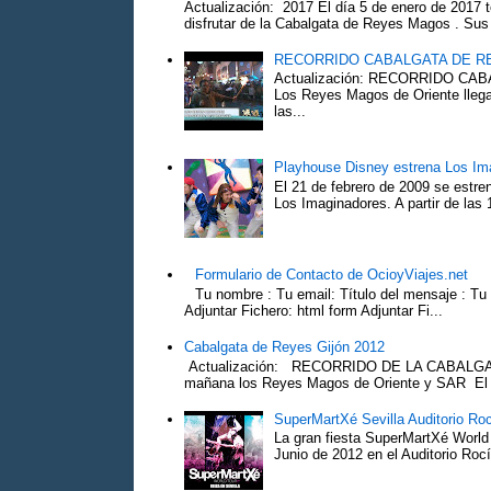
Actualización: 2017 El día 5 de enero de 2017 t
disfrutar de la Cabalgata de Reyes Magos . Sus 
RECORRIDO CABALGATA DE R
Actualización: RECORRIDO C
Los Reyes Magos de Oriente llega
las...
Playhouse Disney estrena Los Im
El 21 de febrero de 2009 se estre
Los Imaginadores. A partir de las 1
Formulario de Contacto de OcioyViajes.net
Tu nombre : Tu email: Título del mensaje : Tu
Adjuntar Fichero: html form Adjuntar Fi...
Cabalgata de Reyes Gijón 2012
Actualización: RECORRIDO DE LA CABALGA
mañana los Reyes Magos de Oriente y SAR El Pr
SuperMartXé Sevilla Auditorio Ro
La gran fiesta SuperMartXé World T
Junio de 2012 en el Auditorio Ro