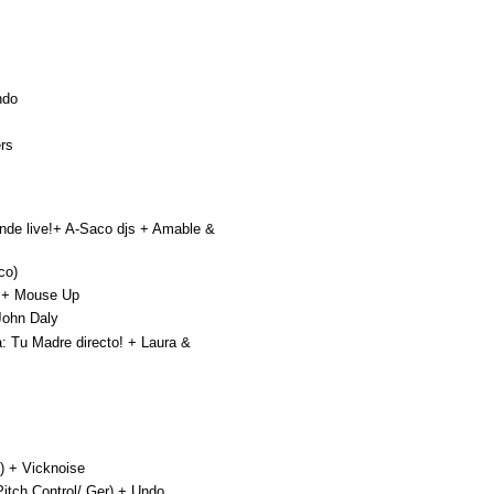
ndo
rs
de live!+ A-Saco djs + Amable &
co)
 + Mouse Up
John Daly
Tu Madre directo! + Laura &
) + Vicknoise
tch Control/ Ger) + Undo