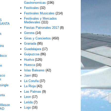
Gastronomicas
(196)
Festivales
(32)
Festivales Musicales
(214)
Festivales y Mercados
S
Medievales
(111)
SANTA
Fiestas Patronales 2017
(8)
Gerona
(14)
a
Giras y Conciertos
(450)
Granada
(95)
ira
Guadalajara
(17)
Guipuzcoa
(86)
disco
Huelva
(126)
Huesca
(16)
en
Islas Baleares
(42)
sco
Jaen
(81)
e
La Coruña
(37)
single
La Rioja
(42)
Las Palmas
(9)
nta
Leon
(17)
Lerida
(7)
Mileson
Lugo
(16)
OAD