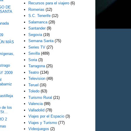
Recursos para el viajero
(6)
GO DE
Romerias
(12)
SANTA
S.C. Tenerife
(12)
Salamanca
(28)
anada
Santander
(9)
Segovia
(19)
09
Semana Santa
(75)
AÚN MÁS
Series TV
(27)
Sevilla
(489)
enígenas,
Soria
(3)
strago
Tarragona
(25)
Teatro
(134)
AY 2009
Television
(49)
l
abarniz
Teruel
(16)
Toledo
(63)
stilleja
Turismo Rural
(21)
Valencia
(99)
 de los
Valladolid
(78)
St...
Viajes por el Espacio
(3)
RO 2
Viajes y Turismo
(77)
onas
Videojuegos
(2)