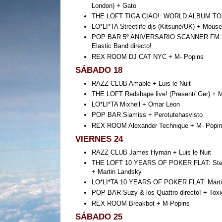
London) + Gato
THE LOFT TIGA CIAO!: WORLD ALBUM TOU
LO*LI*TA Streetlife djs (Kitsuné/UK) + Mou
POP BAR 5º ANIVERSARIO SCANNER FM: Bo
Elastic Band directo!
REX ROOM DJ CAT NYC + M- Popins
SÁBADO 18
RAZZ CLUB Amable + Luis le Nuit
THE LOFT Redshape live! (Present/ Ger) +
LO*LI*TA Mixhell + Omar Leon
POP BAR Siamiss + Perotutehasvisto
REX ROOM Alexander Technique + M- Popin
VIERNES 24
RAZZ CLUB James Hyman + Luis le Nuit
THE LOFT 10 YEARS OF POKER FLAT: Steve 
+ Martin Landsky
LO*LI*TA 10 YEARS OF POKER FLAT: Märtini
POP BAR Suzy & los Quattro directo! + Tox
REX ROOM Breakbot + M-Popins
SÁBADO 25