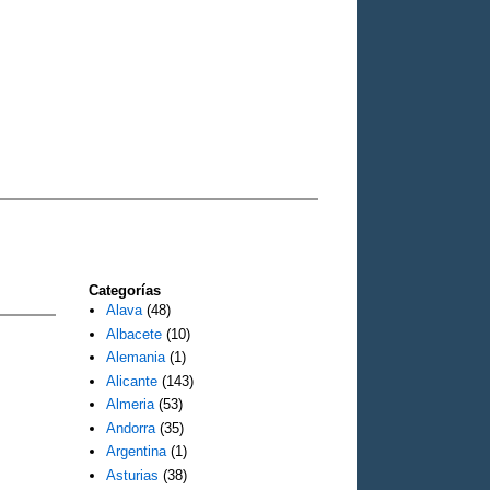
Categorías
Alava
(48)
Albacete
(10)
Alemania
(1)
Alicante
(143)
Almeria
(53)
Andorra
(35)
Argentina
(1)
Asturias
(38)