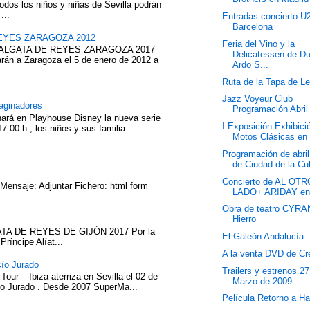
odos los niños y niñas de Sevilla podrán
...
Entradas concierto U
Barcelona
EYES ZARAGOZA 2012
Feria del Vino y la
ABALGATA DE REYES ZARAGOZA 2017
Delicatessen de D
rán a Zaragoza el 5 de enero de 2012 a
Ardo S...
Ruta de la Tapa de L
Jazz Voyeur Club
aginadores
Programación Abril
nará en Playhouse Disney la nueva serie
I Exposición-Exhibici
7:00 h , los niños y sus familia...
Motos Clásicas en 
Programación de abri
de Ciudad de la Cul
Concierto de AL OTR
 Mensaje: Adjuntar Fichero: html form
LADO+ ARIDAY en
Obra de teatro CYRA
Hierro
TA DE REYES DE GIJÓN 2017 Por la
El Galeón Andalucía
íncipe Alíat...
A la venta DVD de Cr
cío Jurado
Trailers y estrenos 2
our – Ibiza aterriza en Sevilla el 02 de
Marzo de 2009
cío Jurado . Desde 2007 SuperMa...
Película Retorno a H