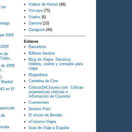
Videos de Humor
(46)
2 en
Vizcaya
(75)
Vuelos
(6)
urango
Zamora
(10)
Zaragoza
(44)
epe 2009
Enlaces
 2009
Barcelona
Billetes baratos
ón de
Trebu...
Blog de Viajes. Destinos,
hoteles, vuelos y consejos para
l de 2009
viajar.
t...
Blogodisea
O
Cartelera de Cine
 Madrid
CriticasDeCrucero.com. Criticas
NO en El
experiencias noticias e
Información de Cruceros
Cuentemelo
epúsculo
Destino Perú
El rincon de Bender
7 de
eTurismo Viajes
ansala
Guia de Viaje a España