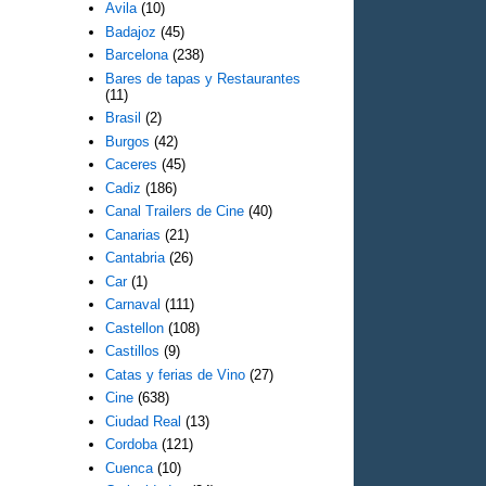
Avila
(10)
Badajoz
(45)
Barcelona
(238)
Bares de tapas y Restaurantes
(11)
Brasil
(2)
Burgos
(42)
Caceres
(45)
Cadiz
(186)
Canal Trailers de Cine
(40)
Canarias
(21)
Cantabria
(26)
Car
(1)
Carnaval
(111)
Castellon
(108)
Castillos
(9)
Catas y ferias de Vino
(27)
Cine
(638)
Ciudad Real
(13)
Cordoba
(121)
Cuenca
(10)