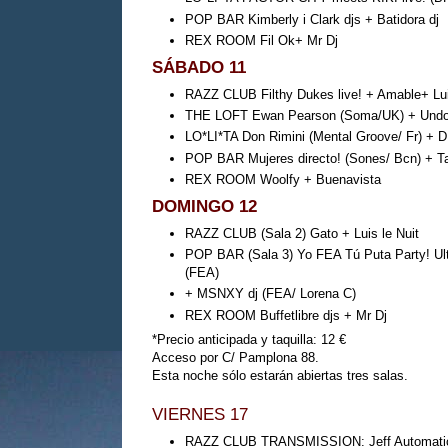
POP BAR Kimberly i Clark djs + Batidora dj
REX ROOM Fil Ok+ Mr Dj
SÁBADO 11
RAZZ CLUB Filthy Dukes live! + Amable+ Lui
THE LOFT Ewan Pearson (Soma/UK) + Und
LO*LI*TA Don Rimini (Mental Groove/ Fr) + D
POP BAR Mujeres directo! (Sones/ Bcn) + T
REX ROOM Woolfy + Buenavista
DOMINGO 12
RAZZ CLUB (Sala 2) Gato + Luis le Nuit
POP BAR (Sala 3) Yo FEA Tú Puta Party! Ultr
(FEA)
+ MSNXY dj (FEA/ Lorena C)
REX ROOM Buffetlibre djs + Mr Dj
*Precio anticipada y taquilla: 12 €
Acceso por C/ Pamplona 88.
Esta noche sólo estarán abiertas tres salas.
VIERNES 17
RAZZ CLUB TRANSMISSION: Jeff Automatic +