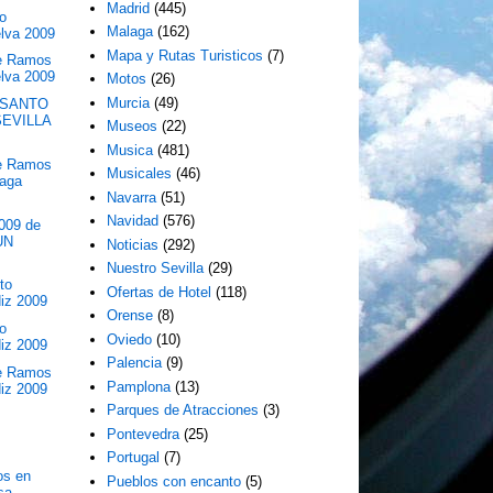
Madrid
(445)
o
Malaga
(162)
lva 2009
Mapa y Rutas Turisticos
(7)
e Ramos
lva 2009
Motos
(26)
Murcia
(49)
 SANTO
EVILLA
Museos
(22)
Musica
(481)
e Ramos
Musicales
(46)
aga
Navarra
(51)
Navidad
(576)
009 de
UN
Noticias
(292)
Nuestro Sevilla
(29)
to
Ofertas de Hotel
(118)
iz 2009
Orense
(8)
o
Oviedo
(10)
iz 2009
Palencia
(9)
e Ramos
Pamplona
(13)
iz 2009
Parques de Atracciones
(3)
Pontevedra
(25)
Portugal
(7)
os en
Pueblos con encanto
(5)
sa