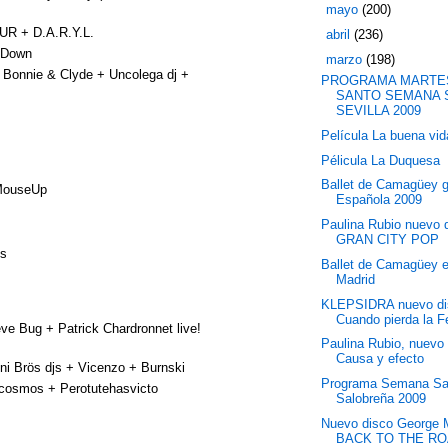
►
mayo
(200)
R + D.A.R.Y.L.
►
abril
(236)
seDown
▼
marzo
(198)
nnie & Clyde + Uncolega dj +
PROGRAMA MARTE
SANTO SEMANA 
SEVILLA 2009
Película La buena vid
Pélicula La Duquesa
Ballet de Camagüey g
 MouseUp
Española 2009
Paulina Rubio nuevo 
GRAN CITY POP
s
Ballet de Camagüey 
Madrid
KLEPSIDRA nuevo di
Cuando pierda la F
Bug + Patrick Chardronnet live!
Paulina Rubio, nuevo 
Causa y efecto
 Brös djs + Vicenzo + Burnski
Programa Semana Sa
icosmos + Perotutehasvicto
Salobreña 2009
Nuevo disco George 
BACK TO THE R