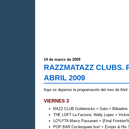
14 de marzo de 2009
RAZZMATAZZ CLUBS.
ABRIL 2009
Aquí os dejamos la programación del mes de Ab
VIERNES 3
RAZZ CLUB Goldierocks + Gato + Bilbadino
THE LOFT La Factoria: Wally Lopez + Vickn
LO*LI*TA Marco Passarani + (Final Frontier/I
POP BAR Circlesquare live! + Evripis & His 