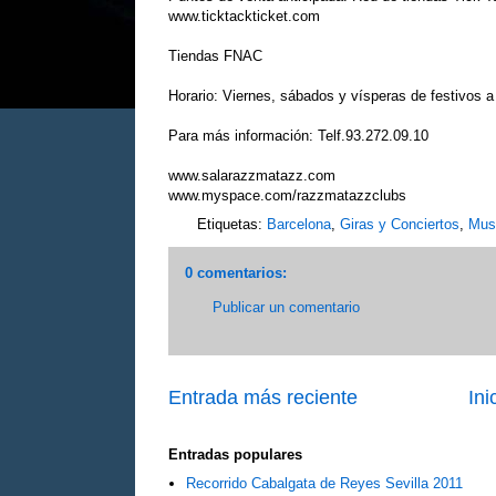
www.ticktackticket.com
Tiendas FNAC
Horario: Viernes, sábados y vísperas de festivos a p
Para más información: Telf.93.272.09.10
www.salarazzmatazz.com
www.myspace.com/razzmatazzclubs
Etiquetas:
Barcelona
,
Giras y Conciertos
,
Mus
0 comentarios:
Publicar un comentario
Entrada más reciente
Ini
Entradas populares
Recorrido Cabalgata de Reyes Sevilla 2011