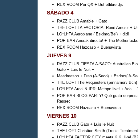
REX ROOM Per QX + Buffetlibre djs
SÁBADO 4
RAZZ CLUB Amable + Gato
THE LOFT LA FACTORIA: René Amesz + U
LO*LI*TA Aeroplane ( Eskimo/Bel) + djd!
POP BAR Anorak directo! + The Motherfucke
REX ROOM Hazcaso + Buenavista
JUEVES 9
RAZZ CLUB FIESTA A-SACO: Australian Blon
Gato + Luis le Nuit +
Maadraasoo + Fran (A-Saco) + Esdras( A-Sa
THE LOFT The Requesters (Sinnamon/ Bcn)
LO*LI*TA Areal & IPR: Metope live! + Ada + 
POP BAR BLOG PARTY! Qué grata sorpresa: 
Rassec
REX ROOM Hazcaso + Buenavista
VIERNES 10
RAZZ CLUB Gato + Luis le Nuit
THE LOFT Christian Smith (Tronic Treatment
LO*LI*TA FACTOR CITY meets KIKI live! (BPi