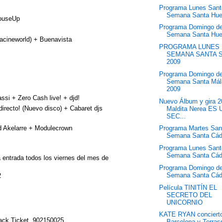
Programa Lunes Sant
Semana Santa Hue
ouseUp
Programa Domingo d
Semana Santa Hue
ineworld) + Buenavista
PROGRAMA LUNES
SEMANA SANTA S
2009
Programa Domingo d
Semana Santa Mál
2009
 + Zero Cash live! + djd!
Nuevo Álbum y gira 2
ecto! (Nuevo disco) + Cabaret djs
Maldita Nerea ES 
SEC...
kelarre + Modulecrown
Programa Martes San
Semana Santa Cád
Programa Lunes Sant
Semana Santa Cád
ntrada todos los viernes del mes de
Programa Domingo d
Semana Santa Cád
2
Película TINITÍN EL
SECRETO DEL
UNICORNIO
KATE RYAN conciert
Tack Ticket, 902150025,
Barcelona y Terras