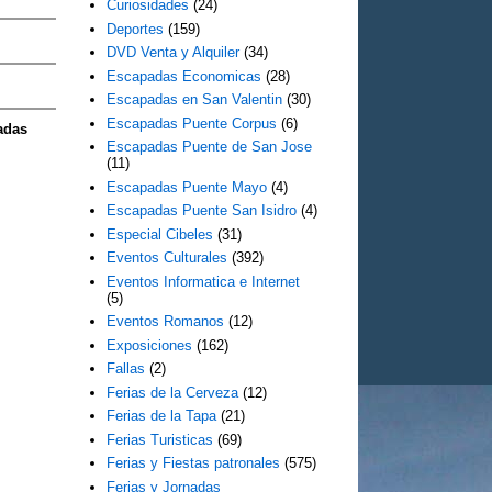
Curiosidades
(24)
Deportes
(159)
DVD Venta y Alquiler
(34)
Escapadas Economicas
(28)
Escapadas en San Valentin
(30)
Escapadas Puente Corpus
(6)
adas
Escapadas Puente de San Jose
(11)
Escapadas Puente Mayo
(4)
Escapadas Puente San Isidro
(4)
Especial Cibeles
(31)
Eventos Culturales
(392)
Eventos Informatica e Internet
(5)
Eventos Romanos
(12)
Exposiciones
(162)
Fallas
(2)
Ferias de la Cerveza
(12)
Ferias de la Tapa
(21)
Ferias Turisticas
(69)
Ferias y Fiestas patronales
(575)
Ferias y Jornadas