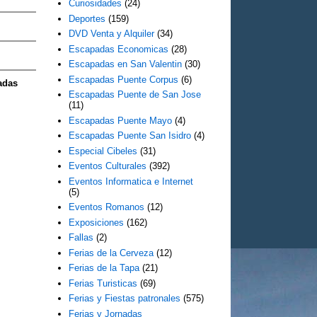
Curiosidades
(24)
Deportes
(159)
DVD Venta y Alquiler
(34)
Escapadas Economicas
(28)
Escapadas en San Valentin
(30)
Escapadas Puente Corpus
(6)
adas
Escapadas Puente de San Jose
(11)
Escapadas Puente Mayo
(4)
Escapadas Puente San Isidro
(4)
Especial Cibeles
(31)
Eventos Culturales
(392)
Eventos Informatica e Internet
(5)
Eventos Romanos
(12)
Exposiciones
(162)
Fallas
(2)
Ferias de la Cerveza
(12)
Ferias de la Tapa
(21)
Ferias Turisticas
(69)
Ferias y Fiestas patronales
(575)
Ferias y Jornadas