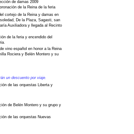
lección de damas 2009
ronación de la Reina de la feria
del cortejo de la Reina y damas en
 soledad, De la Plaza, Sagasti, san
ría Auxiliadora y llegada al Recinto
ción de la feria y encendido del
ia.
 de vino español en honor a la Reina
illa Rociera y Belén Montero y su
rán un descuento por viaje.
ción de las orquestas Liberta y
ación de Belén Montero y su grupo y
ación de las orquestas Nuevas