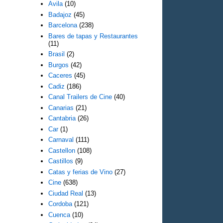
Avila
(10)
Badajoz
(45)
Barcelona
(238)
Bares de tapas y Restaurantes
(11)
Brasil
(2)
Burgos
(42)
Caceres
(45)
Cadiz
(186)
Canal Trailers de Cine
(40)
Canarias
(21)
Cantabria
(26)
Car
(1)
Carnaval
(111)
Castellon
(108)
Castillos
(9)
Catas y ferias de Vino
(27)
Cine
(638)
Ciudad Real
(13)
Cordoba
(121)
Cuenca
(10)