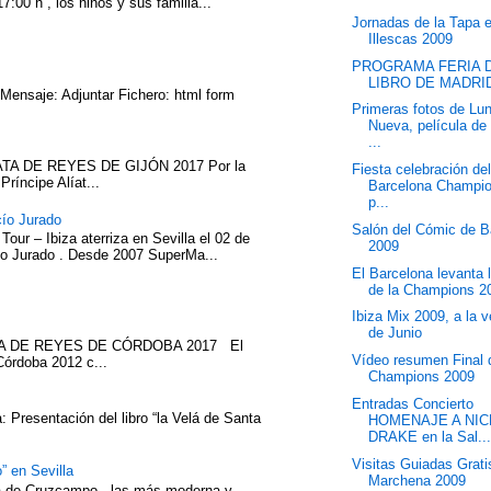
7:00 h , los niños y sus familia...
Jornadas de la Tapa 
Illescas 2009
PROGRAMA FERIA 
LIBRO DE MADRID
 Mensaje: Adjuntar Fichero: html form
Primeras fotos de Lu
Nueva, película de
...
TA DE REYES DE GIJÓN 2017 Por la
Fiesta celebración de
íncipe Alíat...
Barcelona Champi
p...
cío Jurado
Salón del Cómic de B
our – Ibiza aterriza en Sevilla el 02 de
2009
cío Jurado . Desde 2007 SuperMa...
El Barcelona levanta 
de la Champions 2
Ibiza Mix 2009, a la v
de Junio
ATA DE REYES DE CÓRDOBA 2017 El
Vídeo resumen Final 
Córdoba 2012 c...
Champions 2009
Entradas Concierto
 Presentación del libro “la Velá de Santa
HOMENAJE A NIC
DRAKE en la Sal..
Visitas Guiadas Grati
” en Sevilla
Marchena 2009
eza de Cruzcampo , las más moderna y