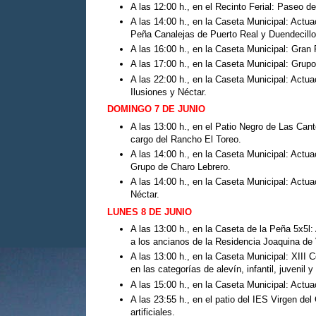
A las 12:00 h., en el Recinto Ferial: Paseo d
A las 14:00 h., en la Caseta Municipal: Actu
Peña Canalejas de Puerto Real y Duendecill
A las 16:00 h., en la Caseta Municipal: Gran F
A las 17:00 h., en la Caseta Municipal: Grupo
A las 22:00 h., en la Caseta Municipal: Actu
Ilusiones y Néctar.
DOMINGO 7 DE JUNIO
A las 13:00 h., en el Patio Negro de Las Can
cargo del Rancho El Toreo.
A las 14:00 h., en la Caseta Municipal: Actu
Grupo de Charo Lebrero.
A las 14:00 h., en la Caseta Municipal: Actua
Néctar.
LUNES 8 DE JUNIO
A las 13:00 h., en la Caseta de la Peña 5x5
a los ancianos de la Residencia Joaquina de
A las 13:00 h., en la Caseta Municipal: XIII C
en las categorías de alevín, infantil, juvenil y
A las 15:00 h., en la Caseta Municipal: Actua
A las 23:55 h., en el patio del IES Virgen de
artificiales.