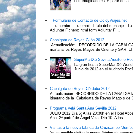
Los Imaginadores. A partir de las 1
Formulario de Contacto de OcioyViajes.net
Tu nombre : Tu email: Título del mensaje : Tu
Adjuntar Fichero: html form Adjuntar Fi...
Cabalgata de Reyes Gijón 2012
Actualización: RECORRIDO DE LA CABALGA
mañana los Reyes Magos de Oriente y SAR El Pr
SuperMartXé Sevilla Auditorio Ro
La gran fiesta SuperMartXé World T
Junio de 2012 en el Auditorio Ro
Cabalgata de Reyes Córdoba 2012
Actualización: RECORRIDO DE LA CABALG
itinerario de la Cabalgata de Reyes Mago s de 
Programa Velá Santa Ana Sevilla 2012
JULIO 2012 Día 5: A las 20:30h en el Hotel Abba:
Ana. 2ª parte” de Ángel Vela. Día 10: A las ...
Visitas a la nueva fábrica de Cruzcampo “Jumbo
Ya es posible visitar la nueva fábrica de cerv