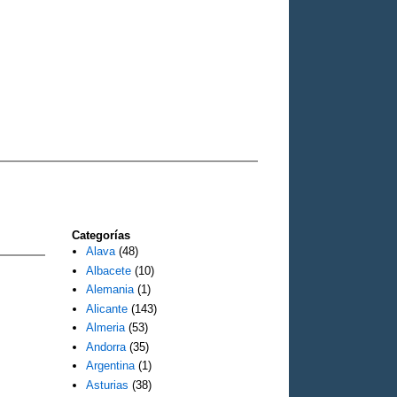
Categorías
Alava
(48)
Albacete
(10)
Alemania
(1)
Alicante
(143)
Almeria
(53)
Andorra
(35)
Argentina
(1)
Asturias
(38)