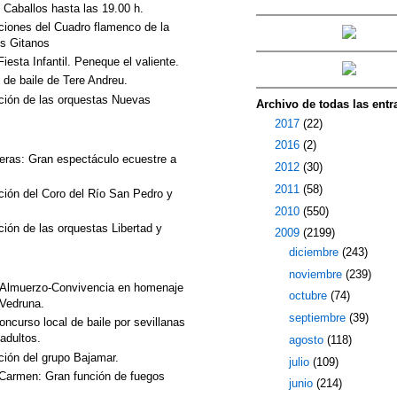
e Caballos hasta las 19.00 h.
aciones del Cuadro flamenco de la
os Gitanos
iesta Infantil. Peneque el valiente.
 de baile de Tere Andreu.
ación de las orquestas Nuevas
Archivo de todas las entr
►
2017
(22)
►
2016
(2)
teras: Gran espectáculo ecuestre a
►
2012
(30)
►
2011
(58)
ación del Coro del Río San Pedro y
►
2010
(550)
ción de las orquestas Libertad y
▼
2009
(2199)
►
diciembre
(243)
►
noviembre
(239)
l: Almuerzo-Convivencia en homenaje
►
octubre
(74)
 Vedruna.
►
septiembre
(39)
oncurso local de baile por sevillanas
 adultos.
►
agosto
(118)
ción del grupo Bajamar.
►
julio
(109)
l Carmen: Gran función de fuegos
►
junio
(214)