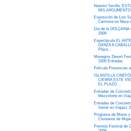
Nuestro Sevilla: ES
MIS ARGUMENTO
Exposición de Luis S
Carmona en Nava 
Día de la DOLÇAINA 
2009
Espectáculo EL ART
DANZA A CABALL
Plaza...
Monegros Desert Fest
2009 Entradas
Película Presencias 
ISLANTILLA CINEF
CIERRA ESTE VI
EL PLAZO ...
Entradas de Conciert
Mezzoforte en Via
Entradas de Conciert
Serrat en Viajazz 
Programa de Moros y
Cristianos de Mojá
Premios Festival de 
2009