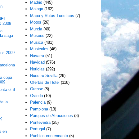
Madrid
(445)
en
Malaga
(162)
Mapa y Rutas Turisticos
(7)
DEL
Motos
(26)
 2009
Murcia
(49)
na
 la saga
Museos
(22)
Musica
(481)
l
Musicales
(46)
ons 2009
Navarra
(51)
Navidad
(576)
arcelona
Noticias
(292)
Nuestro Sevilla
(29)
la copa
009
Ofertas de Hotel
(118)
Orense
(8)
enta el 8
Oviedo
(10)
de la
Palencia
(9)
Pamplona
(13)
Parques de Atracciones
(3)
K
Pontevedra
(25)
.
Portugal
(7)
s en
Pueblos con encanto
(5)