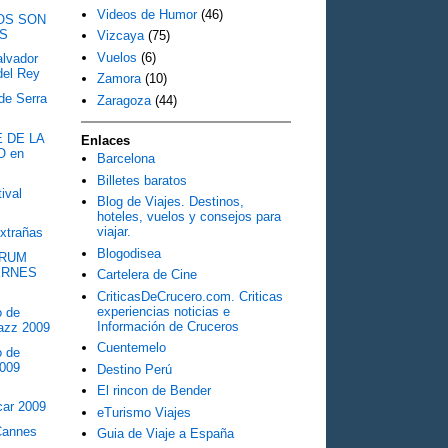
Videos de Humor
(46)
TOS SON
S
Vizcaya
(75)
Vuelos
(6)
alvador
del Rey
Zamora
(10)
de Serra
Zaragoza
(44)
E DE LA
Enlaces
O en
Barcelona
Billetes baratos
ival
Blog de Viajes. Destinos,
hoteles, vuelos y consejos para
viajar.
extrañas
Blogodisea
ÓRUM
ERNES
Cartelera de Cine
CriticasDeCrucero.com. Criticas
experiencias noticias e
o de
Información de Cruceros
jazz 2009
Cuentemelo
o de
2009
Destino Perú
El rincon de Bender
car 2009
eTurismo Viajes
Cannes
Guia de Viaje a España