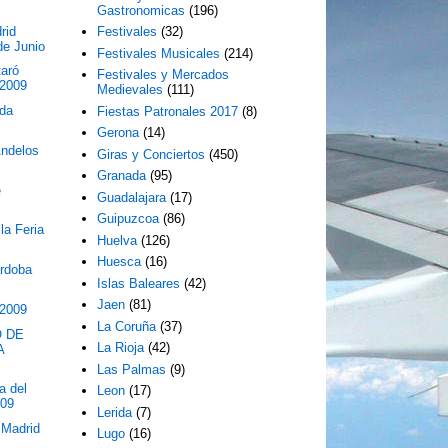
Gastronomicas
(196)
rid
Festivales
(32)
de Junio
Festivales Musicales
(214)
taró
Festivales y Mercados
 2009
Medievales
(111)
nda
Fiestas Patronales 2017
(8)
Gerona
(14)
Andelos
Giras y Conciertos
(450)
Granada
(95)
e
Guadalajara
(17)
Guipuzcoa
(86)
 la Feria
Huelva
(126)
Huesca
(16)
órdoba
Islas Baleares
(42)
Jaen
(81)
 2009
La Coruña
(37)
O DE
La Rioja
(42)
A
Las Palmas
(9)
a del
Leon
(17)
009
Lerida
(7)
 Madrid
Lugo
(16)