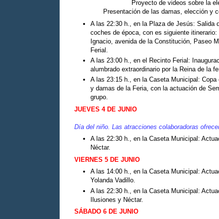
Proyecto de videos sobre la e
Presentación de las damas, elección y co
A las 22:30 h., en la Plaza de Jesús: Salida 
coches de época, con es siguiente itinerario:
Ignacio, avenida de la Constitución, Paseo Ma
Ferial.
A las 23:00 h., en el Recinto Ferial: Inaugura
alumbrado extraordinario por la Reina de la fer
A las 23:15 h., en la Caseta Municipal: Copa
y damas de la Feria, con la actuación de Sem
grupo.
JUEVES 4 DE JUNIO
Día del niño. Las atracciones colaboradoras ofrece
A las 22:30 h., en la Caseta Municipal: Actua
Néctar.
VIERNES 5 DE JUNIO
A las 14:00 h., en la Caseta Municipal: Actu
Yolanda Vadillo.
A las 22:30 h., en la Caseta Municipal: Actu
Ilusiones y Néctar.
SÁBADO 6 DE JUNIO