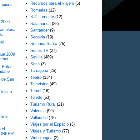
Recursos para el viajero
(6)
ampions
Romerias
(12)
S.C. Tenerife
(12)
 2009
Salamanca
(28)
Barcelona
Santander
(9)
...
Segovia
(19)
nal
Semana Santa
(75)
Series TV
(27)
gue 2009
Sevilla
(489)
ernet
Soria
(3)
s Botas
Tarragona
(25)
Zidane
Teatro
(134)
a de San
Television
(49)
Teruel
(16)
 Tolosa
Toledo
(63)
Turismo Rural
(21)
Valencia
(99)
ín el
Valladolid
(78)
Viajes por el Espacio
(3)
 el
Viajes y Turismo
(77)
ORERÍA
Videojuegos
(2)