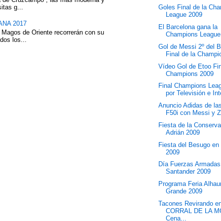
itas g...
Goles Final de la Ch
League 2009
NA 2017
El Barcelona gana la
 Magos de Oriente recorrerán con su
Champions League
dos los...
Gol de Messi 2º del 
Final de la Champio
Vídeo Gol de Etoo Fi
Champions 2009
Final Champions Lea
por Televisión e Int
Anuncio Adidas de la
F50i con Messi y 
Fiesta de la Conserv
Adrián 2009
Fiesta del Besugo en
2009
Día Fuerzas Armadas
Santander 2009
Programa Feria Alhaur
Grande 2009
Tacones Revirando en
CORRAL DE LA M
Cena...