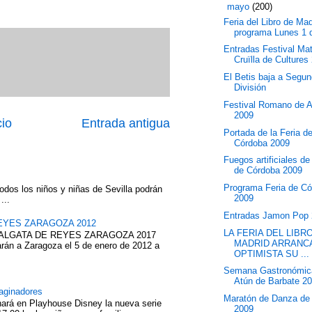
▼
mayo
(200)
Feria del Libro de Mad
programa Lunes 1 
Entradas Festival Ma
Cruïlla de Cultures
El Betis baja a Segu
División
Festival Romano de 
2009
cio
Entrada antigua
Portada de la Feria d
Córdoba 2009
Fuegos artificiales de
de Córdoba 2009
Programa Feria de C
odos los niños y niñas de Sevilla podrán
2009
...
Entradas Jamon Pop
EYES ZARAGOZA 2012
LA FERIA DEL LIBR
ABALGATA DE REYES ZARAGOZA 2017
MADRID ARRANC
rán a Zaragoza el 5 de enero de 2012 a
OPTIMISTA SU ...
Semana Gastronómic
Atún de Barbate 2
aginadores
Maratón de Danza de
nará en Playhouse Disney la nueva serie
2009