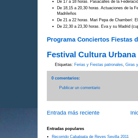
De 17 a 18 horas. Pasacalles de la Federaci
De 18,15 a 20,30 horas. Actuaciones de la F
Madrileños
De 21 a 22 horas. Mari Pepa de Chamberí: El
De 22,30 a 23,30 horas. Eva y su Madrid (cup
Programa Conciertos Fiestas d
Festival Cultura Urbana
Etiquetas:
Ferias y Fiestas patronales
,
Giras 
0 comentarios:
Publicar un comentario
Entrada más reciente
Ini
Entradas populares
Recorrido Cabalgata de Reyes Sevilla 2011