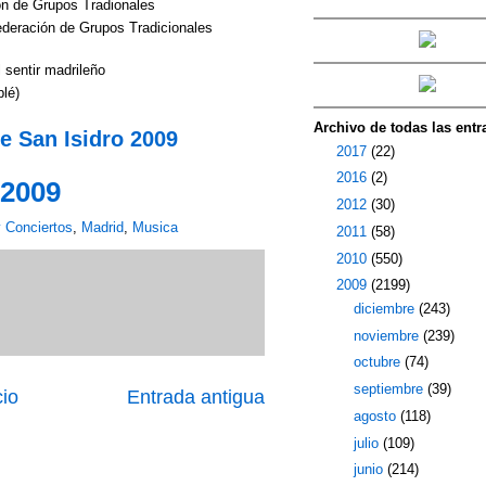
ón de Grupos Tradionales
ederación de Grupos Tradicionales
 sentir madrileño
lé)
Archivo de todas las entr
e San Isidro 2009
►
2017
(22)
►
2016
(2)
 2009
►
2012
(30)
y Conciertos
,
Madrid
,
Musica
►
2011
(58)
►
2010
(550)
▼
2009
(2199)
►
diciembre
(243)
►
noviembre
(239)
►
octubre
(74)
►
septiembre
(39)
cio
Entrada antigua
►
agosto
(118)
►
julio
(109)
►
junio
(214)