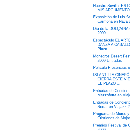
Nuestro Sevilla: ES
MIS ARGUMENTO
Exposición de Luis S
Carmona en Nava 
Día de la DOLÇAINA 
2009
Espectáculo EL ART
DANZA A CABALL
Plaza...
Monegros Desert Fest
2009 Entradas
Película Presencias 
ISLANTILLA CINEF
CIERRA ESTE VI
EL PLAZO ...
Entradas de Conciert
Mezzoforte en Via
Entradas de Conciert
Serrat en Viajazz 
Programa de Moros y
Cristianos de Mojá
Premios Festival de 
2009