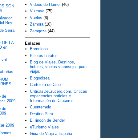
Videos de Humor
(46)
TOS SON
S
Vizcaya
(75)
Vuelos
(6)
alvador
del Rey
Zamora
(10)
de Serra
Zaragoza
(44)
E DE LA
Enlaces
O en
Barcelona
Billetes baratos
ival
Blog de Viajes. Destinos,
hoteles, vuelos y consejos para
viajar.
extrañas
Blogodisea
ÓRUM
ERNES
Cartelera de Cine
CriticasDeCrucero.com. Criticas
experiencias noticias e
o de
Información de Cruceros
jazz 2009
Cuentemelo
o de
2009
Destino Perú
El rincon de Bender
car 2009
eTurismo Viajes
Cannes
Guia de Viaje a España