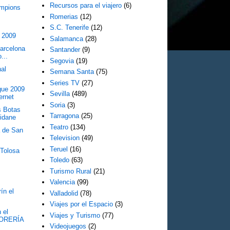
Recursos para el viajero
(6)
ampions
Romerias
(12)
S.C. Tenerife
(12)
 2009
Salamanca
(28)
Barcelona
Santander
(9)
...
Segovia
(19)
nal
Semana Santa
(75)
Series TV
(27)
gue 2009
Sevilla
(489)
ernet
Soria
(3)
s Botas
Tarragona
(25)
Zidane
Teatro
(134)
a de San
Television
(49)
Teruel
(16)
 Tolosa
Toledo
(63)
Turismo Rural
(21)
Valencia
(99)
ín el
Valladolid
(78)
Viajes por el Espacio
(3)
 el
Viajes y Turismo
(77)
ORERÍA
Videojuegos
(2)