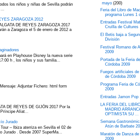
▼
mayo
(200)
odos los niños y niñas de Sevilla podrán
...
Feria del Libro de Mad
programa Lunes 1 
EYES ZARAGOZA 2012
Entradas Festival Ma
ABALGATA DE REYES ZARAGOZA 2017
Cruïlla de Cultures
rán a Zaragoza el 5 de enero de 2012 a
El Betis baja a Segu
División
Festival Romano de 
aginadores
2009
nará en Playhouse Disney la nueva serie
Portada de la Feria d
7:00 h , los niños y sus familia...
Córdoba 2009
Fuegos artificiales de
de Córdoba 2009
Programa Feria de C
 Mensaje: Adjuntar Fichero: html form
2009
Entradas Jamon Pop
LA FERIA DEL LIBR
TA DE REYES DE GIJÓN 2017 Por la
MADRID ARRANC
íncipe Alíat...
OPTIMISTA SU ...
Semana Gastronómic
cío Jurado
Atún de Barbate 2
our – Ibiza aterriza en Sevilla el 02 de
cío Jurado . Desde 2007 SuperMa...
Maratón de Danza de
2009