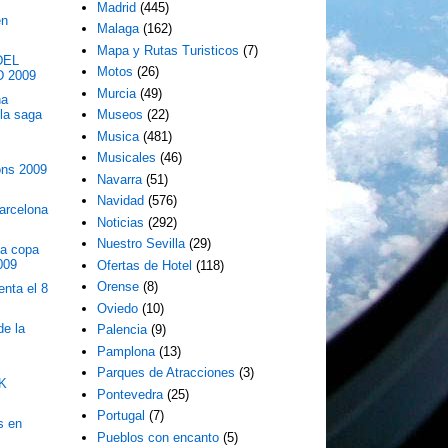
Madrid
(445)
en
Malaga
(162)
Mapa y Rutas Turisticos
(7)
DEL
Motos
(26)
 2009
Murcia
(49)
na
 la saga
Museos
(22)
Musica
(481)
l
Musicales
(46)
ons 2009
Navarra
(51)
Navidad
(576)
arcelona
Noticias
(292)
Nuestro Sevilla
(29)
la copa
009
Ofertas de Hotel
(118)
Orense
(8)
enta el 8
Oviedo
(10)
de la
Palencia
(9)
Pamplona
(13)
Parques de Atracciones
(3)
K
Pontevedra
(25)
.
Portugal
(7)
s en
Pueblos con encanto
(5)