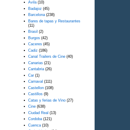
Avila
(10)
Badajoz
(45)
Barcelona
(238)
Bares de tapas y Restaurantes
(11)
Brasil
(2)
Burgos
(42)
Caceres
(45)
Cadiz
(186)
Canal Trailers de Cine
(40)
Canarias
(21)
Cantabria
(26)
Car
(1)
Carnaval
(111)
Castellon
(108)
Castillos
(9)
Catas y ferias de Vino
(27)
Cine
(638)
Ciudad Real
(13)
Cordoba
(121)
Cuenca
(10)