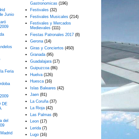
Gastronomicas
(196)
rid
Festivales
(32)
de Junio
Festivales Musicales
(214)
taró
Festivales y Mercados
 2009
Medievales
(111)
nda
Fiestas Patronales 2017
(8)
Gerona
(14)
Andelos
Giras y Conciertos
(450)
Granada
(95)
e
Guadalajara
(17)
Guipuzcoa
(86)
 la Feria
Huelva
(126)
Huesca
(16)
órdoba
Islas Baleares
(42)
Jaen
(81)
 2009
La Coruña
(37)
O DE
La Rioja
(42)
A
Las Palmas
(9)
a del
Leon
(17)
009
Lerida
(7)
 Madrid
Lugo
(16)