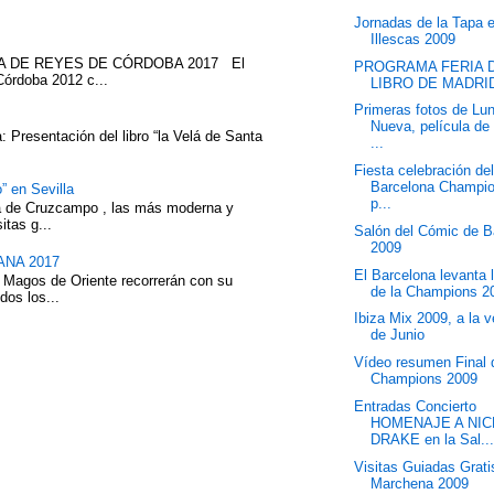
Jornadas de la Tapa 
Illescas 2009
ATA DE REYES DE CÓRDOBA 2017 El
PROGRAMA FERIA 
Córdoba 2012 c...
LIBRO DE MADRID
Primeras fotos de Lu
Nueva, película de
 Presentación del libro “la Velá de Santa
...
Fiesta celebración de
Barcelona Champi
” en Sevilla
p...
eza de Cruzcampo , las más moderna y
itas g...
Salón del Cómic de B
2009
NA 2017
El Barcelona levanta 
 Magos de Oriente recorrerán con su
de la Champions 2
dos los...
Ibiza Mix 2009, a la v
de Junio
Vídeo resumen Final 
Champions 2009
Entradas Concierto
HOMENAJE A NIC
DRAKE en la Sal..
Visitas Guiadas Grati
Marchena 2009