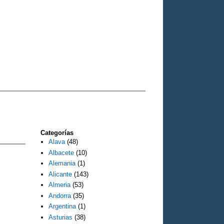
Categorías
Alava
(48)
Albacete
(10)
Alemania
(1)
Alicante
(143)
Almeria
(53)
Andorra
(35)
Argentina
(1)
Asturias
(38)