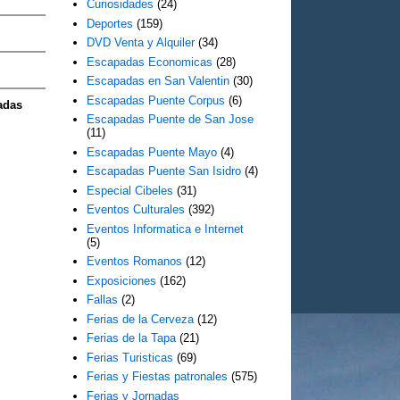
Curiosidades
(24)
Deportes
(159)
DVD Venta y Alquiler
(34)
Escapadas Economicas
(28)
Escapadas en San Valentin
(30)
Escapadas Puente Corpus
(6)
adas
Escapadas Puente de San Jose
(11)
Escapadas Puente Mayo
(4)
Escapadas Puente San Isidro
(4)
Especial Cibeles
(31)
Eventos Culturales
(392)
Eventos Informatica e Internet
(5)
Eventos Romanos
(12)
Exposiciones
(162)
Fallas
(2)
Ferias de la Cerveza
(12)
Ferias de la Tapa
(21)
Ferias Turisticas
(69)
Ferias y Fiestas patronales
(575)
Ferias y Jornadas