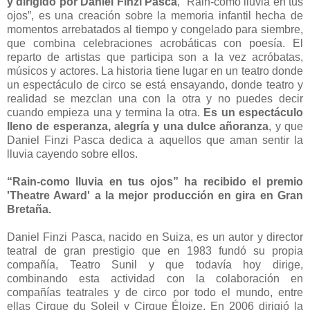
y dirigido por Daniel Finzi Pasca
, “Rain-como lluvia en tus
ojos”, es una creación sobre la memoria infantil hecha de
momentos arrebatados al tiempo y congelado para siembre,
que combina celebraciones acrobáticas con poesía. El
reparto de artistas que participa son a la vez acróbatas,
músicos y actores. La historia tiene lugar en un teatro donde
un espectáculo de circo se está ensayando, donde teatro y
realidad se mezclan una con la otra y no puedes decir
cuando empieza una y termina la otra.
Es un espectáculo
lleno de esperanza, alegría y una dulce añoranza
, y que
Daniel Finzi Pasca dedica a aquellos que aman sentir la
lluvia cayendo sobre ellos.
“Rain-como lluvia en tus ojos” ha recibido el premio
'Theatre Award' a la mejor producción en gira en Gran
Bretaña.
Daniel Finzi Pasca, nacido en Suiza, es un autor y director
teatral de gran prestigio que en 1983 fundó su propia
compañía, Teatro Sunil y que todavía hoy dirige,
combinando esta actividad con la colaboración en
compañías teatrales y de circo por todo el mundo, entre
ellas Cirque du Soleil y Cirque Éloize. En 2006 dirigió la