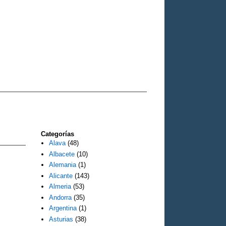
Categorías
Alava
(48)
Albacete
(10)
Alemania
(1)
Alicante
(143)
Almeria
(53)
Andorra
(35)
Argentina
(1)
Asturias
(38)