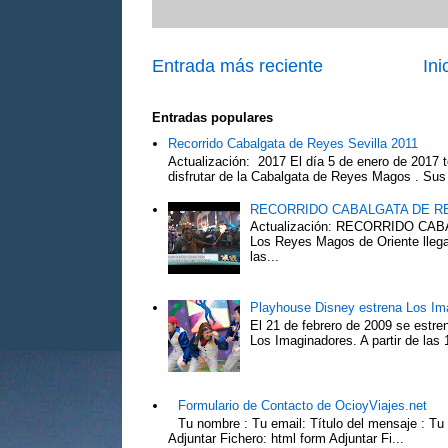
Entrada más reciente
Ini
Entradas populares
Recorrido Cabalgata de Reyes Sevilla 2011
Actualización: 2017 El día 5 de enero de 2017 t
disfrutar de la Cabalgata de Reyes Magos . Sus 
RECORRIDO CABALGATA DE R
Actualización: RECORRIDO C
Los Reyes Magos de Oriente llega
las...
Playhouse Disney estrena Los Im
El 21 de febrero de 2009 se estre
Los Imaginadores. A partir de las 1
Formulario de Contacto de OcioyViajes.net
Tu nombre : Tu email: Título del mensaje : Tu
Adjuntar Fichero: html form Adjuntar Fi...