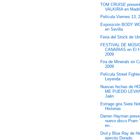
TOM CRUISE presen
VALKIRIA en Madr
Película Viernes 13, 
Exposición BODY 
en Sevilla
Feria del Stock de Ut
FESTIVAL DE MÚSI
CANARIAS en El H
2009
Fira de Minerals en C
2009
Película Street Fighte
Leyenda
Nuevas fechas de H
ME PUEDO LEVAN
Jaén
Estrago gira Siete Not
Historias
Darren Hayman prese
nuevo disco Pram
en...
Dvd y Blue Ray de He
ejercito Dorado.