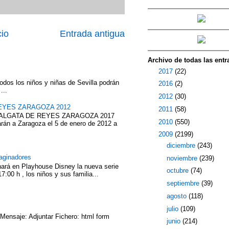
cio
Entrada antigua
Archivo de todas las entr
►
2017
(22)
odos los niños y niñas de Sevilla podrán
►
2016
(2)
...
►
2012
(30)
EYES ZARAGOZA 2012
►
2011
(58)
ABALGATA DE REYES ZARAGOZA 2017
►
2010
(550)
rán a Zaragoza el 5 de enero de 2012 a
▼
2009
(2199)
►
diciembre
(243)
aginadores
►
noviembre
(239)
nará en Playhouse Disney la nueva serie
►
octubre
(74)
7:00 h , los niños y sus familia...
►
septiembre
(39)
►
agosto
(118)
►
julio
(109)
 Mensaje: Adjuntar Fichero: html form
►
junio
(214)