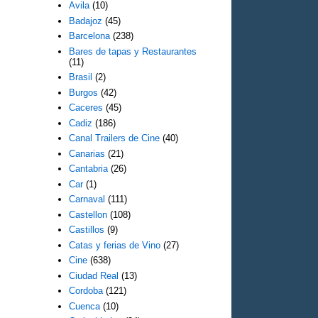
Avila
(10)
Badajoz
(45)
Barcelona
(238)
Bares de tapas y Restaurantes
(11)
Brasil
(2)
Burgos
(42)
Caceres
(45)
Cadiz
(186)
Canal Trailers de Cine
(40)
Canarias
(21)
Cantabria
(26)
Car
(1)
Carnaval
(111)
Castellon
(108)
Castillos
(9)
Catas y ferias de Vino
(27)
Cine
(638)
Ciudad Real
(13)
Cordoba
(121)
Cuenca
(10)