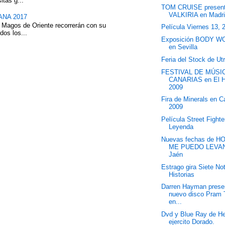
itas g...
TOM CRUISE presen
VALKIRIA en Madr
NA 2017
 Magos de Oriente recorrerán con su
Película Viernes 13, 
dos los...
Exposición BODY 
en Sevilla
Feria del Stock de Ut
FESTIVAL DE MÚSI
CANARIAS en El H
2009
Fira de Minerals en C
2009
Película Street Fighte
Leyenda
Nuevas fechas de H
ME PUEDO LEVAN
Jaén
Estrago gira Siete Not
Historias
Darren Hayman prese
nuevo disco Pram
en...
Dvd y Blue Ray de He
ejercito Dorado.