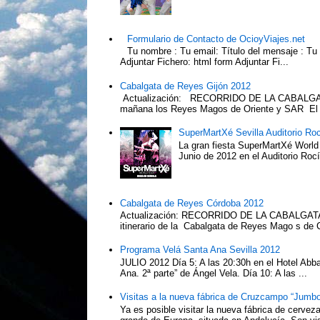
Formulario de Contacto de OcioyViajes.net
Tu nombre : Tu email: Título del mensaje : Tu
Adjuntar Fichero: html form Adjuntar Fi...
Cabalgata de Reyes Gijón 2012
Actualización: RECORRIDO DE LA CABALGA
mañana los Reyes Magos de Oriente y SAR El Pr
SuperMartXé Sevilla Auditorio Ro
La gran fiesta SuperMartXé World T
Junio de 2012 en el Auditorio Ro
Cabalgata de Reyes Córdoba 2012
Actualización: RECORRIDO DE LA CABALG
itinerario de la Cabalgata de Reyes Mago s de 
Programa Velá Santa Ana Sevilla 2012
JULIO 2012 Día 5: A las 20:30h en el Hotel Abba:
Ana. 2ª parte” de Ángel Vela. Día 10: A las ...
Visitas a la nueva fábrica de Cruzcampo “Jumbo
Ya es posible visitar la nueva fábrica de cerv