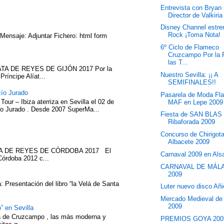
Entrevista con Bryan 
Director de Valkiria
Disney Channel estr
Rock ¡Toma Nota!
 Mensaje: Adjuntar Fichero: html form
6º Ciclo de Flameco
Cruzcampo Por la 
las T...
TA DE REYES DE GIJÓN 2017 Por la
Nuestro Sevilla: ¡¡ A
íncipe Alíat...
SEMIFINALES!!
cío Jurado
Pasarela de Moda Fl
our – Ibiza aterriza en Sevilla el 02 de
MAF en Lepe 2009
cío Jurado . Desde 2007 SuperMa...
Fiesta de SAN BLAS
Ribaforada 2009
Concurso de Chirigot
Albacete 2009
ATA DE REYES DE CÓRDOBA 2017 El
Carnaval 2009 en Als
Córdoba 2012 c...
CARNAVAL DE MÁL
2009
 Presentación del libro “la Velá de Santa
Luter nuevo disco Añ
Mercado Medieval de
2009
” en Sevilla
eza de Cruzcampo , las más moderna y
PREMIOS GOYA 200