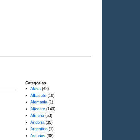
Categorías
Alava
(48)
Albacete
(10)
Alemania
(1)
Alicante
(143)
Almeria
(53)
Andorra
(35)
Argentina
(1)
Asturias
(38)