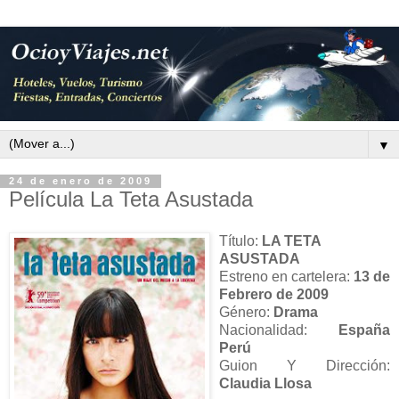
▼
24 de enero de 2009
Película La Teta Asustada
Título:
LA TETA
ASUSTADA
Estreno en cartelera:
13 de
Febrero de 2009
Género:
Drama
Nacionalidad:
España
Perú
Guion Y Dirección:
Claudia Llosa