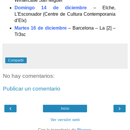
Wintercase San Miguel
Domingo 14 de diciembre
– Elche,
L’Escorxador (Centre de Cultura Contemporania
d’Elx)
Martes 16 de diciembre
– Barcelona – La [2] –
Tr3sc
Compartir
No hay comentarios:
Publicar un comentario
‹
›
Inicio
Ver versión web
Con la tecnología de
Blogger
.