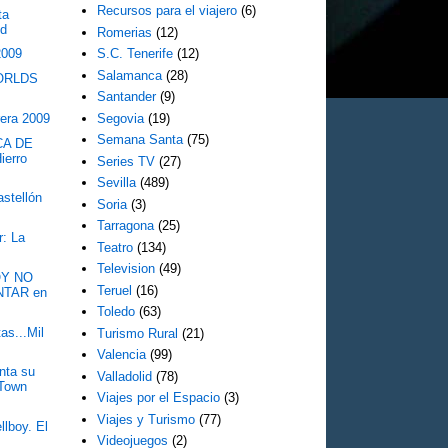
Recursos para el viajero
(6)
ta
id
Romerias
(12)
2009
S.C. Tenerife
(12)
Salamanca
(28)
WORLDS
Santander
(9)
rera 2009
Segovia
(19)
Semana Santa
(75)
CA DE
ierro
Series TV
(27)
Sevilla
(489)
astellón
Soria
(3)
Tarragona
(25)
r: La
Teatro
(134)
Television
(49)
OY NO
Teruel
(16)
TAR en
Toledo
(63)
as...Mil
Turismo Rural
(21)
Valencia
(99)
nta su
Valladolid
(78)
 Town
Viajes por el Espacio
(3)
Viajes y Turismo
(77)
llboy. El
Videojuegos
(2)