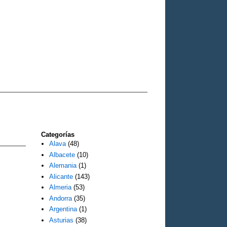
Categorías
Alava
(48)
Albacete
(10)
Alemania
(1)
Alicante
(143)
Almeria
(53)
Andorra
(35)
Argentina
(1)
Asturias
(38)