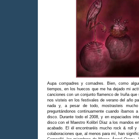
Aupa compadres y comadres. Bien, como algun
tiempos, en los huecos que me ha dejado mi acti
canciones con un conjunto flamenco de Iruña que 
nos visteis en los festivales de verano del año p
nada y, a pesar de todo, mostrasteis mucho 
preguntándonos continuamente cuando íbamos a
disco. Durante todo el 2008, y en espaciados int
disco con el Maestro Kolibrí Díaz a los mandos e
acabado. El él encontraréis mucho rock & roll 
colaboraciones que, al menos para mí, han signifi