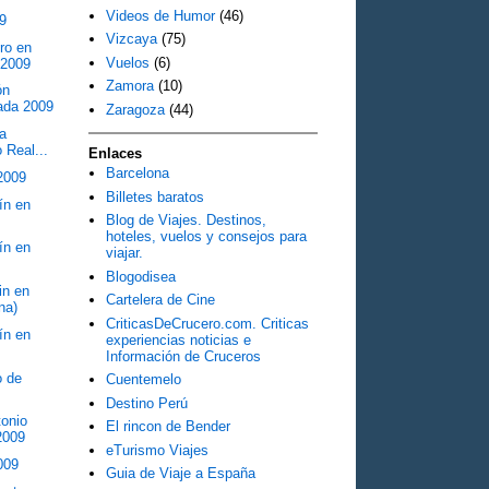
Videos de Humor
(46)
09
Vizcaya
(75)
ro en
Vuelos
(6)
 2009
Zamora
(10)
ón
ada 2009
Zaragoza
(44)
la
o Real...
Enlaces
Barcelona
2009
Billetes baratos
ín en
Blog de Viajes. Destinos,
hoteles, vuelos y consejos para
ín en
viajar.
Blogodisea
in en
Cartelera de Cine
na)
CriticasDeCrucero.com. Criticas
ín en
experiencias noticias e
Información de Cruceros
o de
Cuentemelo
Destino Perú
tonio
El rincon de Bender
2009
eTurismo Viajes
009
Guia de Viaje a España