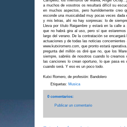
Campelló, los miembros de Marea, Ángel Ocray...
a muchos de vosotros os resultará difícil su esc
en muchos aspectos, pero humildemente creo qu
esconde una musicalidad muy pocas veces dada en
y mis letras, ahí no hay sorpresas: lo de siemp
Lleva por título Raigambre y estará en la calle a
que no habrá gira al uso, pero sí que estaremos
largo del verano. De la contratación se encargar
actuaciones y de todas las noticias concernientes 
www.kutxiromero.com, que pronto estará operativa
pregunta del millón os diré que no, que los Ma
siempre, sabréis de nosotros cuando lo creamos 
las canciones lo crean oportuno, lo que pasa e
cuando será. Y eso es un poco todo.
Kutxi Romero, de profesión: Bandolero
Etiquetas:
Musica
0 comentarios:
Publicar un comentario