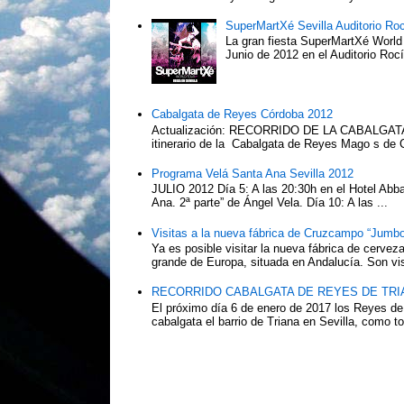
SuperMartXé Sevilla Auditorio Ro
La gran fiesta SuperMartXé World T
Junio de 2012 en el Auditorio Ro
Cabalgata de Reyes Córdoba 2012
Actualización: RECORRIDO DE LA CABALG
itinerario de la Cabalgata de Reyes Mago s de 
Programa Velá Santa Ana Sevilla 2012
JULIO 2012 Día 5: A las 20:30h en el Hotel Abba:
Ana. 2ª parte” de Ángel Vela. Día 10: A las ...
Visitas a la nueva fábrica de Cruzcampo “Jumbo
Ya es posible visitar la nueva fábrica de cerv
grande de Europa, situada en Andalucía. Son vis
RECORRIDO CABALGATA DE REYES DE TRIA
El próximo día 6 de enero de 2017 los Reyes de
cabalgata el barrio de Triana en Sevilla, como to