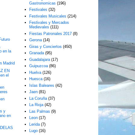
Gastronomicas
(196)
Festivales
(32)
Festivales Musicales
(214)
Festivales y Mercados
Medievales
(111)
Fiestas Patronales 2017
(8)
Futuro
Gerona
(14)
Giras y Conciertos
(450)
a
o en la
Granada
(95)
Guadalajara
(17)
n Madrid
Guipuzcoa
(86)
AZ EN
Huelva
(126)
n el
Huesca
(16)
Islas Baleares
(42)
 en
ceres
Jaen
(81)
La Coruña
(37)
 en
La Rioja
(42)
s y
Las Palmas
(9)
zano en
Leon
(17)
Lerida
(7)
NDELAS
Lugo
(16)