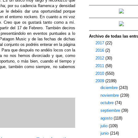
). Es un disco muy largo y reconozco que
ucha; por su cadencia flamenca y densidad
e le debéis dar una oportunidad porque
 el entorno rockero. En cuanto a mi voz
re. Creo que os gustará tanto como a mí.
 partir del 17 de Febrero. También deciros
 presentándolo en eventos puntuales a lo
Archivo de todas las entr
á Patagon Music y de las fechas de dichas
►
2017
(22)
al conjunto os podréis enterar en la página
. Para que después no andéis locos con la
►
2016
(2)
rea no nos hemos divorciado y que, como
►
2012
(30)
oportuno, o más bien, cuando el tiempo y
►
2011
(58)
s que, también como siempre, no sabemos
►
2010
(550)
▼
2009
(2199)
►
diciembre
(243)
►
noviembre
(239)
►
octubre
(74)
►
septiembre
(39)
►
agosto
(118)
►
julio
(109)
►
junio
(214)