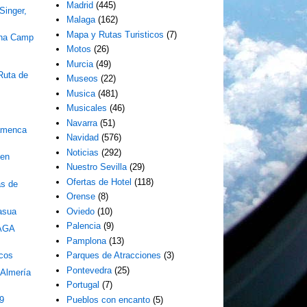
Madrid
(445)
Singer,
Malaga
(162)
Mapa y Rutas Turisticos
(7)
ena Camp
Motos
(26)
Murcia
(49)
Ruta de
Museos
(22)
Musica
(481)
Musicales
(46)
Navarra
(51)
amenca
Navidad
(576)
Noticias
(292)
 en
Nuestro Sevilla
(29)
Ofertas de Hotel
(118)
as de
Orense
(8)
asua
Oviedo
(10)
Palencia
(9)
AGA
Pamplona
(13)
icos
Parques de Atracciones
(3)
Pontevedra
(25)
 Almería
Portugal
(7)
9
Pueblos con encanto
(5)