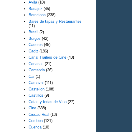
Avila
(10)
Badajoz
(45)
Barcelona
(238)
Bares de tapas y Restaurantes
(11)
Brasil
(2)
Burgos
(42)
Caceres
(45)
Cadiz
(186)
Canal Trailers de Cine
(40)
Canarias
(21)
Cantabria
(26)
Car
(1)
Carnaval
(111)
Castellon
(108)
Castillos
(9)
Catas y ferias de Vino
(27)
Cine
(638)
Ciudad Real
(13)
Cordoba
(121)
Cuenca
(10)