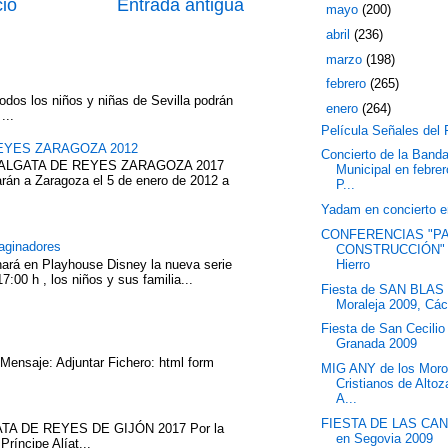
cio
Entrada antigua
►
mayo
(200)
►
abril
(236)
►
marzo
(198)
►
febrero
(265)
odos los niños y niñas de Sevilla podrán
▼
enero
(264)
...
Película Señales del 
EYES ZARAGOZA 2012
Concierto de la Band
ABALGATA DE REYES ZARAGOZA 2017
Municipal en febrer
rán a Zaragoza el 5 de enero de 2012 a
P...
Yadam en concierto e
CONFERENCIAS "P
aginadores
CONSTRUCCIÓN" e
nará en Playhouse Disney la nueva serie
Hierro
7:00 h , los niños y sus familia...
Fiesta de SAN BLAS
Moraleja 2009, Cá
Fiesta de San Cecilio
Granada 2009
 Mensaje: Adjuntar Fichero: html form
MIG ANY de los Moro
Cristianos de Alto
A...
FIESTA DE LAS CA
TA DE REYES DE GIJÓN 2017 Por la
en Segovia 2009
íncipe Alíat...