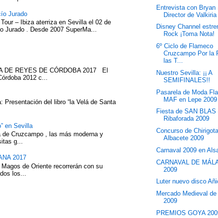
Entrevista con Bryan 
cío Jurado
Director de Valkiria
our – Ibiza aterriza en Sevilla el 02 de
Disney Channel estr
cío Jurado . Desde 2007 SuperMa...
Rock ¡Toma Nota!
6º Ciclo de Flameco
Cruzcampo Por la 
las T...
ATA DE REYES DE CÓRDOBA 2017 El
Nuestro Sevilla: ¡¡ A
Córdoba 2012 c...
SEMIFINALES!!
Pasarela de Moda Fl
MAF en Lepe 2009
 Presentación del libro “la Velá de Santa
Fiesta de SAN BLAS
Ribaforada 2009
” en Sevilla
Concurso de Chirigot
eza de Cruzcampo , las más moderna y
Albacete 2009
itas g...
Carnaval 2009 en Als
NA 2017
CARNAVAL DE MÁL
 Magos de Oriente recorrerán con su
2009
dos los...
Luter nuevo disco Añ
Mercado Medieval de
2009
PREMIOS GOYA 200