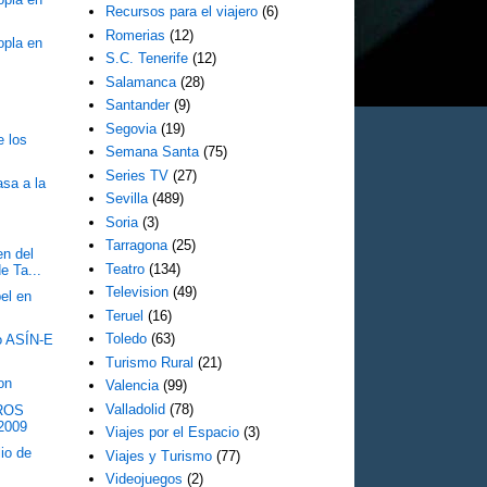
Recursos para el viajero
(6)
Romerias
(12)
opla en
S.C. Tenerife
(12)
Salamanca
(28)
Santander
(9)
Segovia
(19)
e los
Semana Santa
(75)
Series TV
(27)
asa a la
Sevilla
(489)
Soria
(3)
Tarragona
(25)
en del
Teatro
(134)
e Ta...
Television
(49)
el en
Teruel
(16)
Toledo
(63)
o ASÍN-E
Turismo Rural
(21)
on
Valencia
(99)
Valladolid
(78)
ROS
2009
Viajes por el Espacio
(3)
io de
Viajes y Turismo
(77)
Videojuegos
(2)