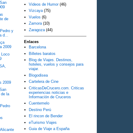
 San
Videos de Humor
(46)
009
Vizcaya
(75)
as
Vuelos
(6)
te de
Zamora
(10)
Zaragoza
(44)
 Pedro y
a d...
Enlaces
aça
na 2009
Barcelona
Billetes baratos
l Loco
9
Blog de Viajes. Destinos,
hoteles, vuelos y consejos para
USA,
viajar.
Blogodisea
Cartelera de Cine
s 2009
CriticasDeCrucero.com. Criticas
 San
experiencias noticias e
 de la
Información de Cruceros
Cuentemelo
 Pedro
Destino Perú
El rincon de Bender
os
eTurismo Viajes
Guia de Viaje a España
Alicante