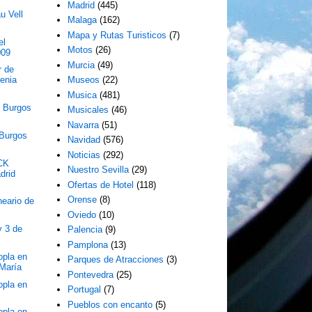
Madrid
(445)
u Vell
Malaga
(162)
Mapa y Rutas Turisticos
(7)
el
Motos
(26)
009
Murcia
(49)
r de
enia
Museos
(22)
Musica
(481)
e Burgos
Musicales
(46)
Navarra
(51)
 Burgos
Navidad
(576)
Noticias
(292)
CK
Nuestro Sevilla
(29)
drid
Ofertas de Hotel
(118)
Orense
(8)
neario de
Oviedo
(10)
y 3 de
Palencia
(9)
Pamplona
(13)
opla en
Parques de Atracciones
(3)
 María
Pontevedra
(25)
opla en
Portugal
(7)
Pueblos con encanto
(5)
opla en