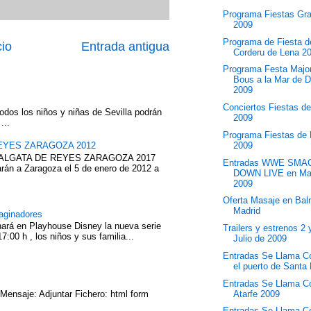
Programa Fiestas Gra
2009
Programa de Fiesta d
cio
Entrada antigua
Corderu de Lena 2
Programa Festa Majo
Bous a la Mar de D
2009
Conciertos Fiestas d
odos los niños y niñas de Sevilla podrán
2009
...
Programa Fiestas de
2009
EYES ZARAGOZA 2012
ABALGATA DE REYES ZARAGOZA 2017
Entradas WWE SMA
rán a Zaragoza el 5 de enero de 2012 a
DOWN LIVE en Ma
2009
Oferta Masaje en Bal
Madrid
aginadores
nará en Playhouse Disney la nueva serie
Trailers y estrenos 2 
7:00 h , los niños y sus familia...
Julio de 2009
Entradas Se Llama C
el puerto de Santa
Entradas Se Llama C
Atarfe 2009
 Mensaje: Adjuntar Fichero: html form
Entradas Se Llama C