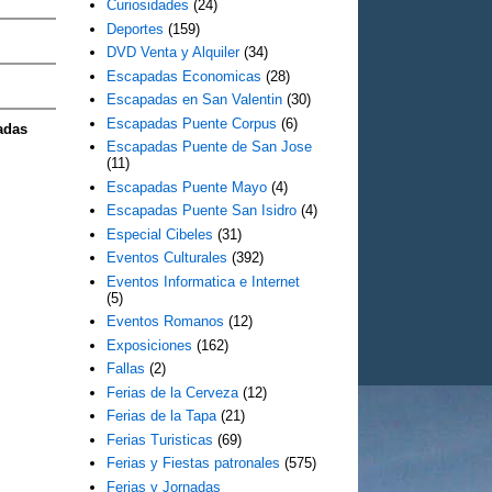
Curiosidades
(24)
Deportes
(159)
DVD Venta y Alquiler
(34)
Escapadas Economicas
(28)
Escapadas en San Valentin
(30)
Escapadas Puente Corpus
(6)
adas
Escapadas Puente de San Jose
(11)
Escapadas Puente Mayo
(4)
Escapadas Puente San Isidro
(4)
Especial Cibeles
(31)
Eventos Culturales
(392)
Eventos Informatica e Internet
(5)
Eventos Romanos
(12)
Exposiciones
(162)
Fallas
(2)
Ferias de la Cerveza
(12)
Ferias de la Tapa
(21)
Ferias Turisticas
(69)
Ferias y Fiestas patronales
(575)
Ferias y Jornadas