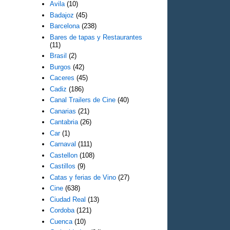
Avila
(10)
Badajoz
(45)
Barcelona
(238)
Bares de tapas y Restaurantes
(11)
Brasil
(2)
Burgos
(42)
Caceres
(45)
Cadiz
(186)
Canal Trailers de Cine
(40)
Canarias
(21)
Cantabria
(26)
Car
(1)
Carnaval
(111)
Castellon
(108)
Castillos
(9)
Catas y ferias de Vino
(27)
Cine
(638)
Ciudad Real
(13)
Cordoba
(121)
Cuenca
(10)