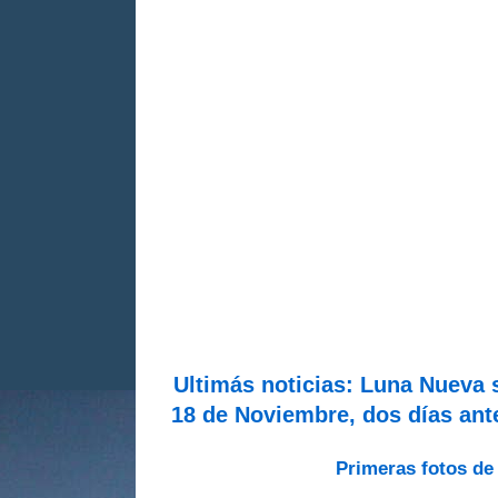
Ultimás noticias: Luna Nueva 
18 de Noviembre, dos días ant
Primeras fotos de