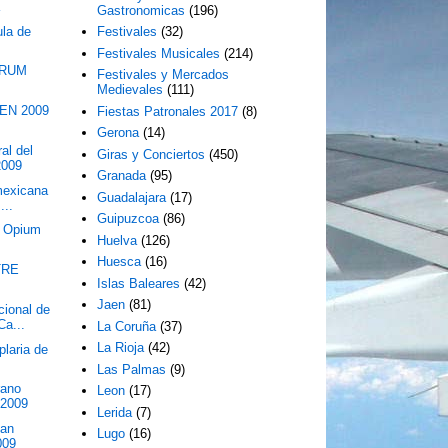
a
Gastronomicas
(196)
ula de
Festivales
(32)
Festivales Musicales
(214)
ÓRUM
Festivales y Mercados
Medievales
(111)
EN 2009
Fiestas Patronales 2017
(8)
Gerona
(14)
al del
Giras y Conciertos
(450)
2009
Granada
(95)
 mexicana
Guadalajara
(17)
...
Guipuzcoa
(86)
n Opium
Huelva
(126)
Huesca
(16)
TRE
Islas Baleares
(42)
Jaen
(81)
cional de
Ca...
La Coruña
(37)
La Rioja
(42)
laria de
Las Palmas
(9)
rano
Leon
(17)
 2009
Lerida
(7)
San
Lugo
(16)
009