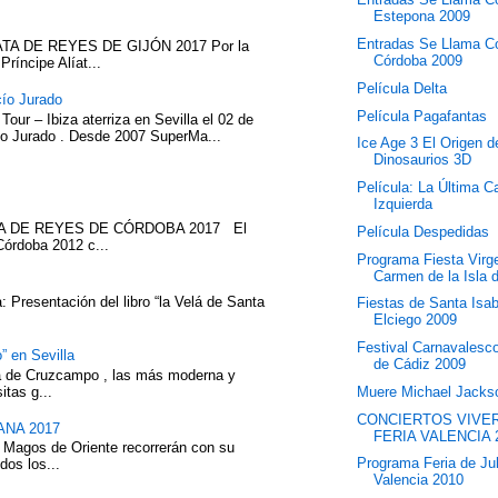
Estepona 2009
Entradas Se Llama C
TA DE REYES DE GIJÓN 2017 Por la
Córdoba 2009
íncipe Alíat...
Película Delta
cío Jurado
Película Pagafantas
our – Ibiza aterriza en Sevilla el 02 de
cío Jurado . Desde 2007 SuperMa...
Ice Age 3 El Origen d
Dinosaurios 3D
Película: La Última C
Izquierda
ATA DE REYES DE CÓRDOBA 2017 El
Película Despedidas
Córdoba 2012 c...
Programa Fiesta Virg
Carmen de la Isla d
 Presentación del libro “la Velá de Santa
Fiestas de Santa Isab
Elciego 2009
Festival Carnavalesc
” en Sevilla
de Cádiz 2009
eza de Cruzcampo , las más moderna y
itas g...
Muere Michael Jacks
CONCIERTOS VIVE
NA 2017
FERIA VALENCIA 
 Magos de Oriente recorrerán con su
Programa Feria de Jul
dos los...
Valencia 2010