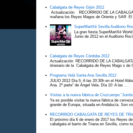
Cabalgata de Reyes Gijón 2012
Actualización: RECORRIDO DE LA CABALGA
mañana los Reyes Magos de Oriente y SAR El Pr
SuperMartXé Sevilla Auditorio Ro
La gran fiesta SuperMartXé World T
Junio de 2012 en el Auditorio Ro
Cabalgata de Reyes Córdoba 2012
Actualización: RECORRIDO DE LA CABALG
itinerario de la Cabalgata de Reyes Mago s de 
Programa Velá Santa Ana Sevilla 2012
JULIO 2012 Día 5: A las 20:30h en el Hotel Abba:
Ana. 2ª parte” de Ángel Vela. Día 10: A las ...
Visitas a la nueva fábrica de Cruzcampo “Jumbo
Ya es posible visitar la nueva fábrica de cerv
grande de Europa, situada en Andalucía. Son vis
RECORRIDO CABALGATA DE REYES DE TRIA
El próximo día 6 de enero de 2017 los Reyes de
cabalgata el barrio de Triana en Sevilla, como to