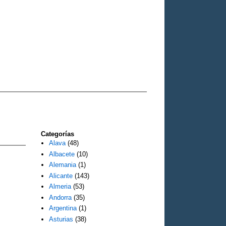
Categorías
Alava
(48)
Albacete
(10)
Alemania
(1)
Alicante
(143)
Almeria
(53)
Andorra
(35)
Argentina
(1)
Asturias
(38)