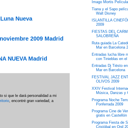
Imago Mortis Películ
Tiana y el Sapo pelíc
Walt Disney
 Luna Nueva
ISLANTILLA CINEF
2009
FIESTAS DEL CARM
SALOBREÑA
noviembre 2009 Madrid
Ruta guiada La Catedr
Mar en Barcelona 
Entradas lucha libre
UNA NUEVA Madrid
con Tinieblas en el 
Entradas Dj Tiësto e
Mar en Barcelona
FESTIVAL JAZZ EN
OLIVOS 2009
XXIV Festival Interna
Música, Danzas y 
 si que le dará personalidad a mi
Programa Noche Temp
itorio
, encontré gran variedad, a
Ponferrada 2009
Programa Cine de Ve
gratis en Castellón
Programa Fiesta de 
Cristóbal en Onil 2