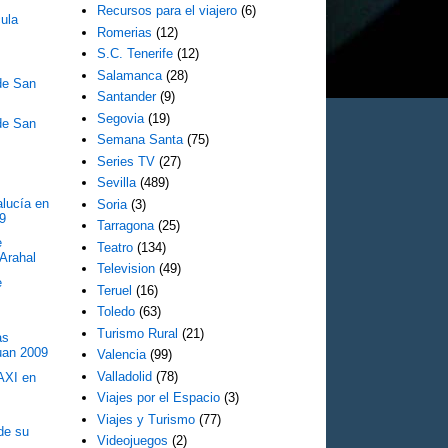
Recursos para el viajero
(6)
cula
Romerias
(12)
S.C. Tenerife
(12)
Salamanca
(28)
 de San
Santander
(9)
Segovia
(19)
 de San
Semana Santa
(75)
Series TV
(27)
Sevilla
(489)
alucía en
Soria
(3)
9
Tarragona
(25)
e
Teatro
(134)
Arahal
Television
(49)
e
Teruel
(16)
Toledo
(63)
Turismo Rural
(21)
as
uan 2009
Valencia
(99)
Valladolid
(78)
TAXI en
Viajes por el Espacio
(3)
Viajes y Turismo
(77)
de su
Videojuegos
(2)