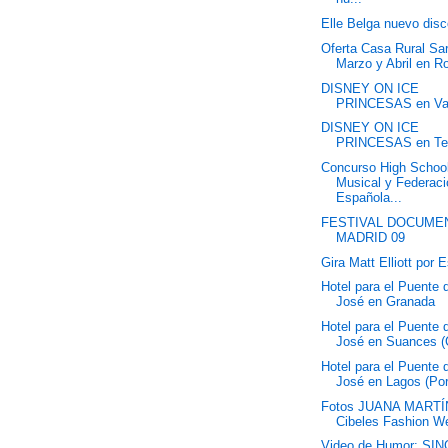
Elle Belga nuevo dis
Oferta Casa Rural Sar
Marzo y Abril en R
DISNEY ON ICE
PRINCESAS en Va
DISNEY ON ICE
PRINCESAS en Ten
Concurso High Schoo
Musical y Federac
Española...
FESTIVAL DOCUME
MADRID 09
Gira Matt Elliott por 
Hotel para el Puente
José en Granada
Hotel para el Puente
José en Suances (
Hotel para el Puente
José en Lagos (Por
Fotos JUANA MARTÍ
Cibeles Fashion W
Video de Humor: SI