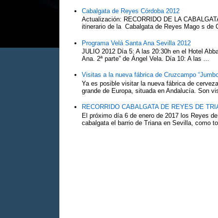
Cabalgata de Reyes Córdoba 2012
Actualización: RECORRIDO DE LA CABALG
itinerario de la Cabalgata de Reyes Mago s de 
Programa Velá Santa Ana Sevilla 2012
JULIO 2012 Día 5: A las 20:30h en el Hotel Abba:
Ana. 2ª parte” de Ángel Vela. Día 10: A las ...
Visitas a la nueva fábrica de Cruzcampo “Jumbo
Ya es posible visitar la nueva fábrica de cerv
grande de Europa, situada en Andalucía. Son vis
RECORRIDO CABALGATA DE REYES DE TRIA
El próximo día 6 de enero de 2017 los Reyes de
cabalgata el barrio de Triana en Sevilla, como to