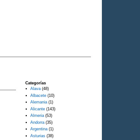
Categorías
Alava
(48)
Albacete
(10)
Alemania
(1)
Alicante
(143)
Almeria
(53)
Andorra
(35)
Argentina
(1)
Asturias
(38)