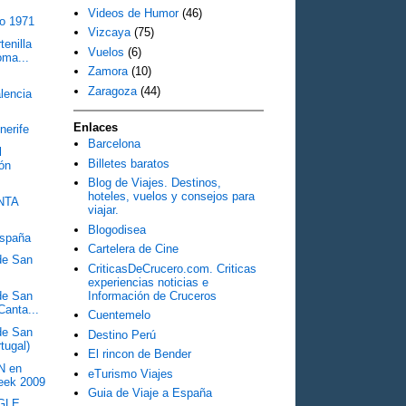
Videos de Humor
(46)
co 1971
Vizcaya
(75)
tenilla
Vuelos
(6)
oma...
Zamora
(10)
Zaragoza
(44)
lencia
Enlaces
erife
Barcelona
l
Billetes baratos
ión
Blog de Viajes. Destinos,
hoteles, vuelos y consejos para
NTA
viajar.
Blogodisea
España
Cartelera de Cine
 de San
CriticasDeCrucero.com. Criticas
experiencias noticias e
Información de Cruceros
 de San
Canta...
Cuentemelo
 de San
Destino Perú
tugal)
El rincon de Bender
N en
eTurismo Viajes
eek 2009
Guia de Viaje a España
NGLE