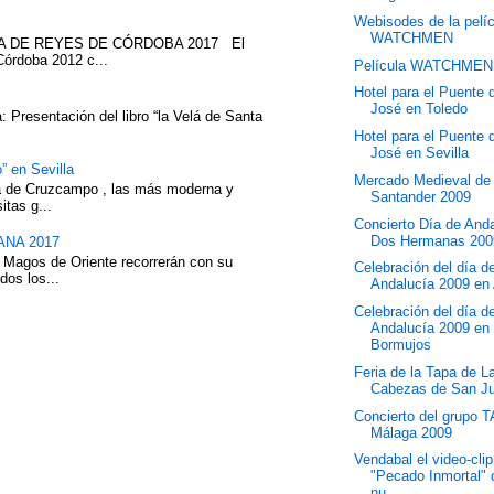
Webisodes de la pelí
WATCHMEN
ATA DE REYES DE CÓRDOBA 2017 El
Córdoba 2012 c...
Película WATCHMEN
Hotel para el Puente
José en Toledo
 Presentación del libro “la Velá de Santa
Hotel para el Puente
José en Sevilla
” en Sevilla
Mercado Medieval de
eza de Cruzcampo , las más moderna y
Santander 2009
itas g...
Concierto Día de And
Dos Hermanas 200
NA 2017
 Magos de Oriente recorrerán con su
Celebración del día d
dos los...
Andalucía 2009 en 
Celebración del día d
Andalucía 2009 en
Bormujos
Feria de la Tapa de L
Cabezas de San J
Concierto del grupo 
Málaga 2009
Vendabal el video-clip
"Pecado Inmortal" 
nu...