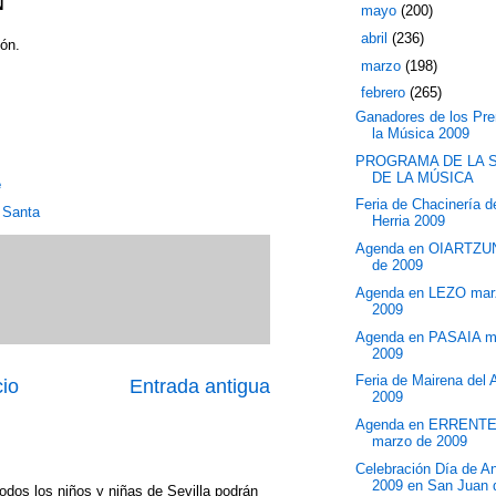
N
►
mayo
(200)
►
abril
(236)
ón.
►
marzo
(198)
▼
febrero
(265)
Ganadores de los Pr
la Música 2009
PROGRAMA DE LA 
DE LA MÚSICA
e
Feria de Chacinería 
 Santa
Herria 2009
Agenda en OIARTZU
de 2009
Agenda en LEZO mar
2009
Agenda en PASAIA m
2009
Feria de Mairena del 
cio
Entrada antigua
2009
Agenda en ERRENT
marzo de 2009
Celebración Día de A
2009 en San Juan d
odos los niños y niñas de Sevilla podrán