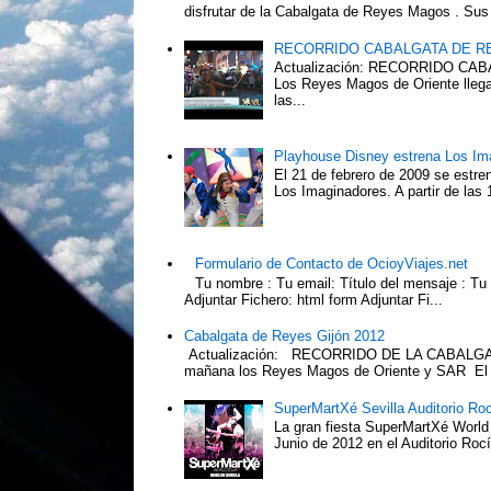
disfrutar de la Cabalgata de Reyes Magos . Sus 
RECORRIDO CABALGATA DE R
Actualización: RECORRIDO C
Los Reyes Magos de Oriente llega
las...
Playhouse Disney estrena Los Im
El 21 de febrero de 2009 se estre
Los Imaginadores. A partir de las 1
Formulario de Contacto de OcioyViajes.net
Tu nombre : Tu email: Título del mensaje : Tu
Adjuntar Fichero: html form Adjuntar Fi...
Cabalgata de Reyes Gijón 2012
Actualización: RECORRIDO DE LA CABALGA
mañana los Reyes Magos de Oriente y SAR El Pr
SuperMartXé Sevilla Auditorio Ro
La gran fiesta SuperMartXé World T
Junio de 2012 en el Auditorio Ro