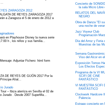
...
Concierto de SONID
la sala Micro Libre 
EYES ZARAGOZA 2012
RELATOS DEL NAVÍ
ABALGATA DE REYES ZARAGOZA 2017
NEGRO
rán a Zaragoza el 5 de enero de 2012 a
Obra de Danza "El s
una noche de veran
Jazz Voyeur Club
aginadores
Programación Mar
nará en Playhouse Disney la nueva serie
Día del Arroz y Feria 
7:00 h , los niños y sus familia...
Muestras de las M
...
Semana Gastronómic
Viso del Alcor en e
 Mensaje: Adjuntar Fichero: html form
Exposición Tomoo Ha
Los Efectos Espec
Programa de la VI 
SCIFI DE CINE
TA DE REYES DE GIJÓN 2017 Por la
FANTÁSTICO
íncipe Alíat...
VI MUESTRA SCIFI 
cío Jurado
FANTÁSTICO
our – Ibiza aterriza en Sevilla el 02 de
Clockwork Hardcore I
cío Jurado . Desde 2007 SuperMa...
Palencia
Estrago concierto en