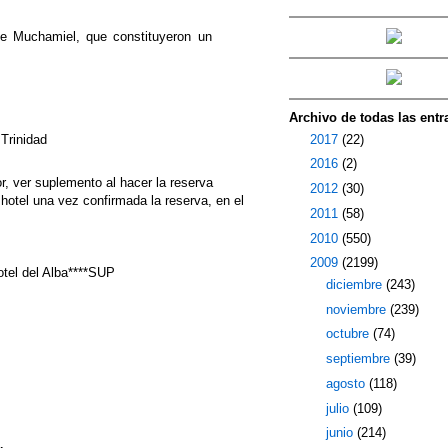
de Muchamiel, que constituyeron un
Archivo de todas las entr
►
2017
(22)
Trinidad
►
2016
(2)
or, ver suplemento al hacer la reserva
►
2012
(30)
 hotel una vez confirmada la reserva, en el
►
2011
(58)
►
2010
(550)
▼
2009
(2199)
otel del Alba****SUP
►
diciembre
(243)
►
noviembre
(239)
►
octubre
(74)
►
septiembre
(39)
►
agosto
(118)
►
julio
(109)
►
junio
(214)