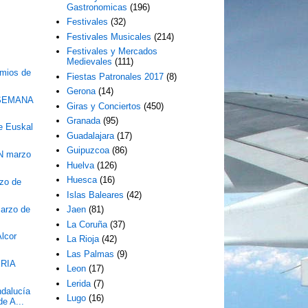
Gastronomicas
(196)
Festivales
(32)
Festivales Musicales
(214)
Festivales y Mercados
Medievales
(111)
emios de
Fiestas Patronales 2017
(8)
Gerona
(14)
SEMANA
Giras y Conciertos
(450)
Granada
(95)
de Euskal
Guadalajara
(17)
Guipuzcoa
(86)
N marzo
Huelva
(126)
Huesca
(16)
zo de
Islas Baleares
(42)
arzo de
Jaen
(81)
La Coruña
(37)
Alcor
La Rioja
(42)
Las Palmas
(9)
ERIA
Leon
(17)
Lerida
(7)
ndalucía
Lugo
(16)
e A...