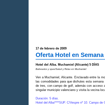
17 de febrero de 2009
Oferta Hotel en Semana 
Hotel del Alba. Muchamiel (Alicante) 5 DÍAS
Balnearios y spas/Salud y Relax en Muchamiel
Ven a Muchamiel, Alicante. Enclavado entre la mon
las comodidades para que disfrutes esta semana s
de tres, con campo de golf, además con acceso al
singular municipio valenciano y visita la vecina lo
Duración: 5 días.
Hotel del Alba****SUP. C/Vespre nº 10. Campo de 