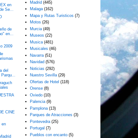
Madrid
(445)
OEX en
Malaga
(162)
de Se...
Mapa y Rutas Turisticos
(7)
O
Motos
(26)
Murcia
(49)
ueño de
o" en...
Museos
(22)
Musica
(481)
zo 2009
Musicales
(46)
de
Navarra
(51)
arismas
Navidad
(576)
Noticias
(292)
a del
l Parqu...
Nuestro Sevilla
(29)
Ofertas de Hotel
(118)
raguch
iales
Orense
(8)
MUESTRA
Oviedo
(10)
Palencia
(9)
Pamplona
(13)
DE CINE
Parques de Atracciones
(3)
Pontevedra
(25)
I en
Portugal
(7)
Pueblos con encanto
(5)
 Madrid