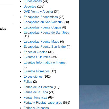
Curiosidades
(24)
Deportes
(159)
DVD Venta y Alquiler
(34)
Escapadas Economicas
(28)
Escapadas en San Valentin
(30)
Escapadas Puente Corpus
(6)
adas
Escapadas Puente de San Jose
(11)
Escapadas Puente Mayo
(4)
Escapadas Puente San Isidro
(4)
Especial Cibeles
(31)
Eventos Culturales
(392)
Eventos Informatica e Internet
(5)
Eventos Romanos
(12)
Exposiciones
(162)
Fallas
(2)
Ferias de la Cerveza
(12)
Ferias de la Tapa
(21)
Ferias Turisticas
(69)
Ferias y Fiestas patronales
(575)
Ferias y Jornadas