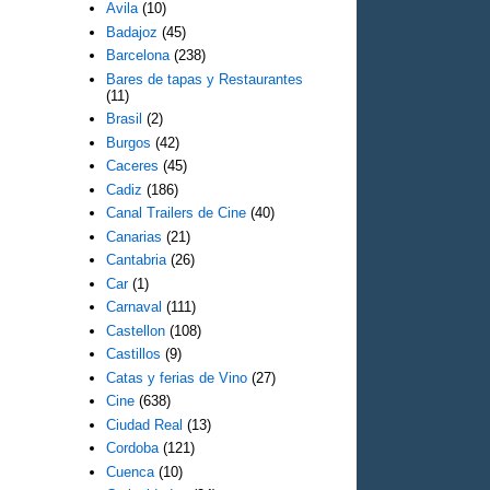
Avila
(10)
Badajoz
(45)
Barcelona
(238)
Bares de tapas y Restaurantes
(11)
Brasil
(2)
Burgos
(42)
Caceres
(45)
Cadiz
(186)
Canal Trailers de Cine
(40)
Canarias
(21)
Cantabria
(26)
Car
(1)
Carnaval
(111)
Castellon
(108)
Castillos
(9)
Catas y ferias de Vino
(27)
Cine
(638)
Ciudad Real
(13)
Cordoba
(121)
Cuenca
(10)