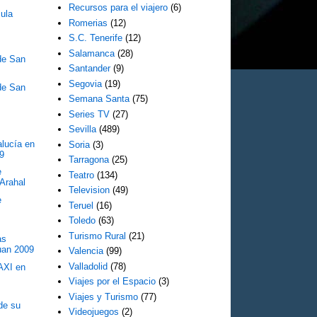
Recursos para el viajero
(6)
cula
Romerias
(12)
S.C. Tenerife
(12)
Salamanca
(28)
 de San
Santander
(9)
Segovia
(19)
 de San
Semana Santa
(75)
Series TV
(27)
Sevilla
(489)
alucía en
Soria
(3)
9
Tarragona
(25)
e
Teatro
(134)
Arahal
Television
(49)
e
Teruel
(16)
Toledo
(63)
Turismo Rural
(21)
as
uan 2009
Valencia
(99)
Valladolid
(78)
TAXI en
Viajes por el Espacio
(3)
Viajes y Turismo
(77)
de su
Videojuegos
(2)