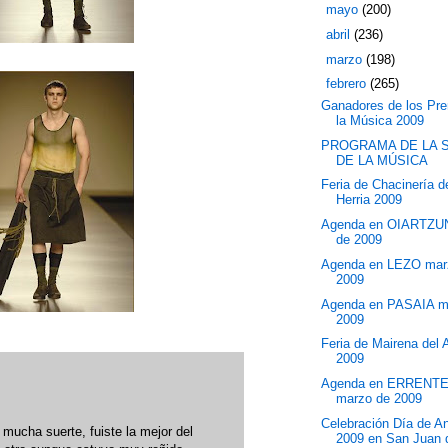
►
mayo
(200)
►
abril
(236)
►
marzo
(198)
▼
febrero
(265)
Ganadores de los Pr
la Música 2009
PROGRAMA DE LA 
DE LA MÚSICA
Feria de Chacinería 
Herria 2009
Agenda en OIARTZU
de 2009
Agenda en LEZO mar
2009
Agenda en PASAIA m
2009
Feria de Mairena del 
2009
Agenda en ERRENT
marzo de 2009
Celebración Día de A
 mucha suerte, fuiste la mejor del
2009 en San Juan d