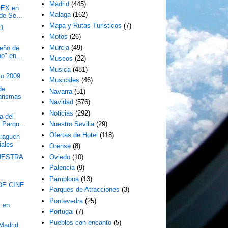
Madrid
(445)
OEX en
Malaga
(162)
de Se...
Mapa y Rutas Turisticos
(7)
O
Motos
(26)
Murcia
(49)
ueño de
o" en...
Museos
(22)
Musica
(481)
zo 2009
Musicales
(46)
de
Navarra
(51)
arismas
Navidad
(576)
Noticias
(292)
a del
l Parqu...
Nuestro Sevilla
(29)
Ofertas de Hotel
(118)
raguch
iales
Orense
(8)
MUESTRA
Oviedo
(10)
Palencia
(9)
Pamplona
(13)
DE CINE
Parques de Atracciones
(3)
Pontevedra
(25)
I en
Portugal
(7)
Pueblos con encanto
(5)
 Madrid