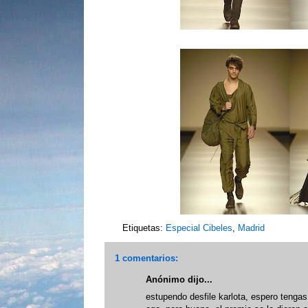
Etiquetas:
Especial Cibeles
,
Madrid
1 comentarios:
Anónimo dijo...
estupendo desfile karlota, espero tengas