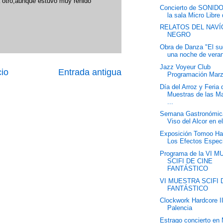
 a otro,aunque estuvo muy reñido
Concierto de SONID
la sala Micro Libre 
RELATOS DEL NAVÍ
NEGRO
Obra de Danza "El s
una noche de veran
Jazz Voyeur Club
cio
Entrada antigua
Programación Mar
Día del Arroz y Feria 
Muestras de las M
...
Semana Gastronómic
Viso del Alcor en e
Exposición Tomoo Ha
Los Efectos Espec
Programa de la VI 
SCIFI DE CINE
FANTÁSTICO
VI MUESTRA SCIFI 
FANTÁSTICO
Clockwork Hardcore I
Palencia
Estrago concierto en