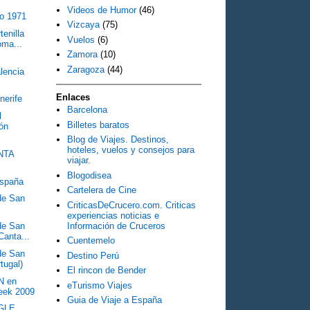
Videos de Humor
(46)
co 1971
Vizcaya
(75)
tenilla
Vuelos
(6)
oma...
Zamora
(10)
Zaragoza
(44)
lencia
Enlaces
erife
Barcelona
l
Billetes baratos
ión
Blog de Viajes. Destinos,
hoteles, vuelos y consejos para
NTA
viajar.
Blogodisea
España
Cartelera de Cine
 de San
CriticasDeCrucero.com. Criticas
experiencias noticias e
Información de Cruceros
 de San
Canta...
Cuentemelo
 de San
Destino Perú
tugal)
El rincon de Bender
N en
eTurismo Viajes
eek 2009
Guia de Viaje a España
NGLE