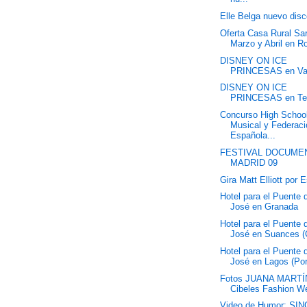
Elle Belga nuevo dis
Oferta Casa Rural Sar
Marzo y Abril en R
DISNEY ON ICE
PRINCESAS en Va
DISNEY ON ICE
PRINCESAS en Ten
Concurso High Schoo
Musical y Federac
Española...
FESTIVAL DOCUME
MADRID 09
Gira Matt Elliott por 
Hotel para el Puente
José en Granada
Hotel para el Puente
José en Suances (
Hotel para el Puente
José en Lagos (Por
Fotos JUANA MARTÍ
Cibeles Fashion W
Video de Humor: SI