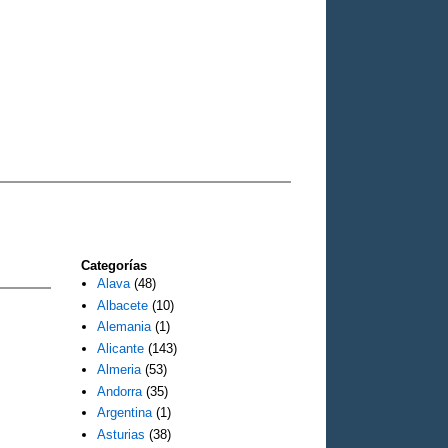
Categorías
Alava
(48)
Albacete
(10)
Alemania
(1)
Alicante
(143)
Almeria
(53)
Andorra
(35)
Argentina
(1)
Asturias
(38)