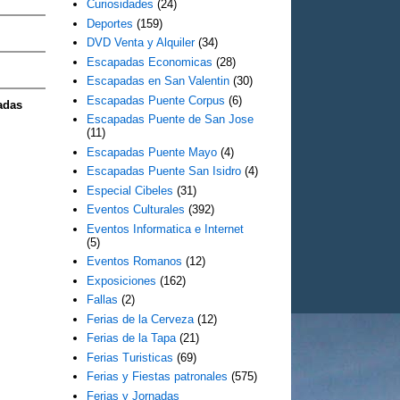
Curiosidades
(24)
Deportes
(159)
DVD Venta y Alquiler
(34)
Escapadas Economicas
(28)
Escapadas en San Valentin
(30)
Escapadas Puente Corpus
(6)
adas
Escapadas Puente de San Jose
(11)
Escapadas Puente Mayo
(4)
Escapadas Puente San Isidro
(4)
Especial Cibeles
(31)
Eventos Culturales
(392)
Eventos Informatica e Internet
(5)
Eventos Romanos
(12)
Exposiciones
(162)
Fallas
(2)
Ferias de la Cerveza
(12)
Ferias de la Tapa
(21)
Ferias Turisticas
(69)
Ferias y Fiestas patronales
(575)
Ferias y Jornadas