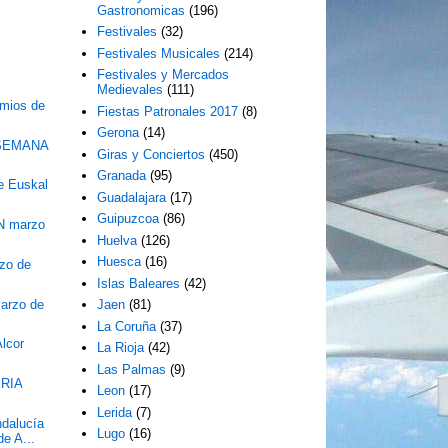
Gastronomicas
(196)
Festivales
(32)
Festivales Musicales
(214)
Festivales y Mercados
Medievales
(111)
emios de
Fiestas Patronales 2017
(8)
Gerona
(14)
SEMANA
Giras y Conciertos
(450)
Granada
(95)
de Euskal
Guadalajara
(17)
Guipuzcoa
(86)
N marzo
Huelva
(126)
Huesca
(16)
zo de
Islas Baleares
(42)
arzo de
Jaen
(81)
La Coruña
(37)
Alcor
La Rioja
(42)
Las Palmas
(9)
ERIA
Leon
(17)
Lerida
(7)
ndalucía
Lugo
(16)
e A...