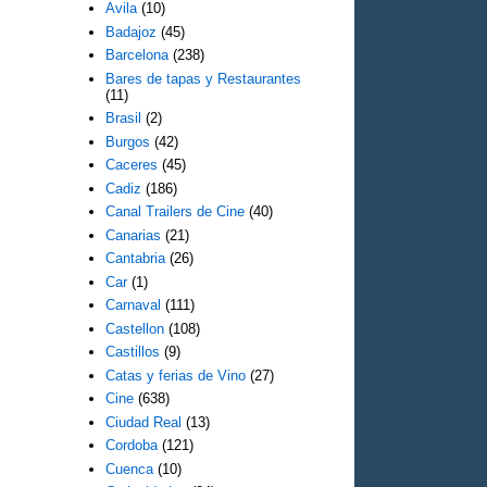
Avila
(10)
Badajoz
(45)
Barcelona
(238)
Bares de tapas y Restaurantes
(11)
Brasil
(2)
Burgos
(42)
Caceres
(45)
Cadiz
(186)
Canal Trailers de Cine
(40)
Canarias
(21)
Cantabria
(26)
Car
(1)
Carnaval
(111)
Castellon
(108)
Castillos
(9)
Catas y ferias de Vino
(27)
Cine
(638)
Ciudad Real
(13)
Cordoba
(121)
Cuenca
(10)