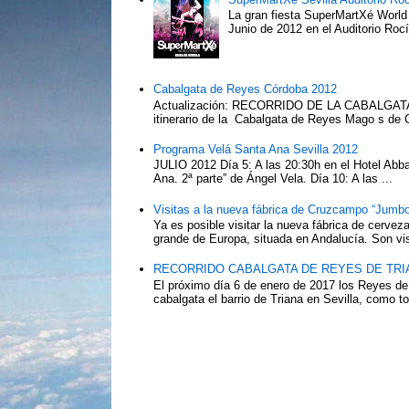
La gran fiesta SuperMartXé World T
Junio de 2012 en el Auditorio Ro
Cabalgata de Reyes Córdoba 2012
Actualización: RECORRIDO DE LA CABALG
itinerario de la Cabalgata de Reyes Mago s de 
Programa Velá Santa Ana Sevilla 2012
JULIO 2012 Día 5: A las 20:30h en el Hotel Abba:
Ana. 2ª parte” de Ángel Vela. Día 10: A las ...
Visitas a la nueva fábrica de Cruzcampo “Jumbo
Ya es posible visitar la nueva fábrica de cerv
grande de Europa, situada en Andalucía. Son vis
RECORRIDO CABALGATA DE REYES DE TRIA
El próximo día 6 de enero de 2017 los Reyes de
cabalgata el barrio de Triana en Sevilla, como to