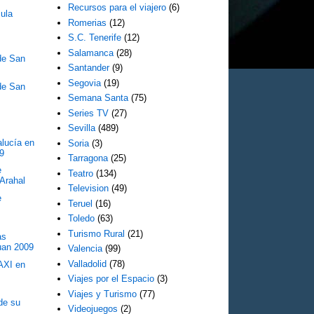
Recursos para el viajero
(6)
cula
Romerias
(12)
S.C. Tenerife
(12)
Salamanca
(28)
 de San
Santander
(9)
Segovia
(19)
 de San
Semana Santa
(75)
Series TV
(27)
Sevilla
(489)
alucía en
Soria
(3)
9
Tarragona
(25)
e
Teatro
(134)
Arahal
Television
(49)
e
Teruel
(16)
Toledo
(63)
Turismo Rural
(21)
as
uan 2009
Valencia
(99)
Valladolid
(78)
TAXI en
Viajes por el Espacio
(3)
Viajes y Turismo
(77)
de su
Videojuegos
(2)