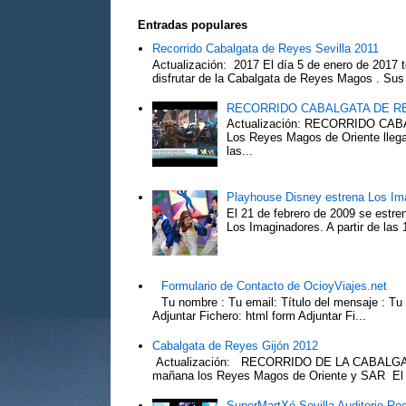
Entradas populares
Recorrido Cabalgata de Reyes Sevilla 2011
Actualización: 2017 El día 5 de enero de 2017 t
disfrutar de la Cabalgata de Reyes Magos . Sus 
RECORRIDO CABALGATA DE R
Actualización: RECORRIDO C
Los Reyes Magos de Oriente llega
las...
Playhouse Disney estrena Los Im
El 21 de febrero de 2009 se estre
Los Imaginadores. A partir de las 1
Formulario de Contacto de OcioyViajes.net
Tu nombre : Tu email: Título del mensaje : Tu
Adjuntar Fichero: html form Adjuntar Fi...
Cabalgata de Reyes Gijón 2012
Actualización: RECORRIDO DE LA CABALGA
mañana los Reyes Magos de Oriente y SAR El Pr
SuperMartXé Sevilla Auditorio Ro