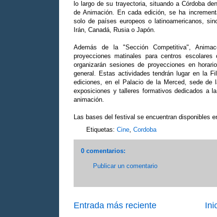
lo largo de su trayectoria, situando a Córdoba dent
de Animación. En cada edición, se ha increment
solo de países europeos o latinoamericanos, sin
Irán, Canadá, Rusia o Japón.
Además de la "Sección Competitiva", Animaco
proyecciones matinales para centros escolares
organizarán sesiones de proyecciones en horario
general. Estas actividades tendrán lugar en la 
ediciones, en el Palacio de la Merced, sede de 
exposiciones y talleres formativos dedicados a l
animación.
Las bases del festival se encuentran disponibles 
Etiquetas:
Cine
,
Cordoba
0 comentarios:
Publicar un comentario
Entrada más reciente
Ini