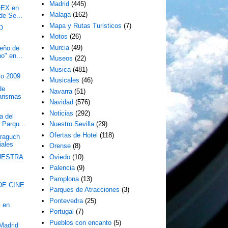
Madrid
(445)
OEX en
Malaga
(162)
de Se...
Mapa y Rutas Turisticos
(7)
O
Motos
(26)
Murcia
(49)
ueño de
o" en...
Museos
(22)
Musica
(481)
zo 2009
Musicales
(46)
de
Navarra
(51)
arismas
Navidad
(576)
Noticias
(292)
a del
l Parqu...
Nuestro Sevilla
(29)
Ofertas de Hotel
(118)
raguch
iales
Orense
(8)
MUESTRA
Oviedo
(10)
Palencia
(9)
Pamplona
(13)
DE CINE
Parques de Atracciones
(3)
Pontevedra
(25)
I en
Portugal
(7)
Pueblos con encanto
(5)
 Madrid