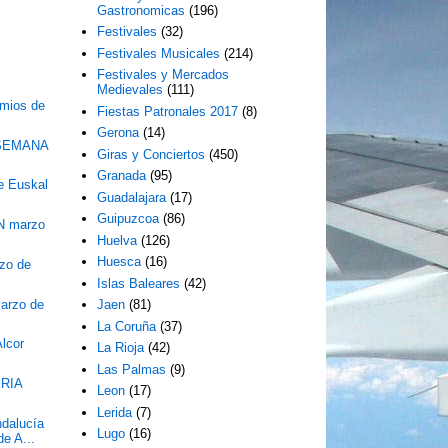
Gastronomicas
(196)
Festivales
(32)
Festivales Musicales
(214)
Festivales y Mercados
Medievales
(111)
emios de
Fiestas Patronales 2017
(8)
Gerona
(14)
SEMANA
Giras y Conciertos
(450)
Granada
(95)
de Euskal
Guadalajara
(17)
Guipuzcoa
(86)
N marzo
Huelva
(126)
Huesca
(16)
zo de
Islas Baleares
(42)
arzo de
Jaen
(81)
La Coruña
(37)
Alcor
La Rioja
(42)
Las Palmas
(9)
ERIA
Leon
(17)
Lerida
(7)
ndalucía
Lugo
(16)
e A...