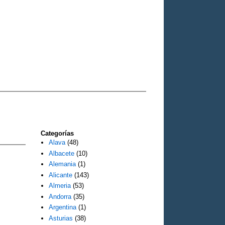
Categorías
Alava
(48)
Albacete
(10)
Alemania
(1)
Alicante
(143)
Almeria
(53)
Andorra
(35)
Argentina
(1)
Asturias
(38)