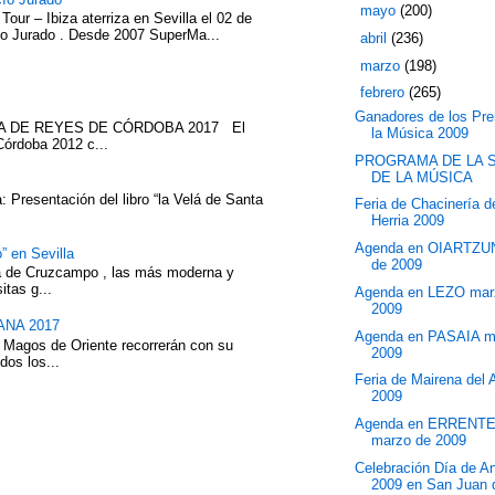
►
mayo
(200)
our – Ibiza aterriza en Sevilla el 02 de
cío Jurado . Desde 2007 SuperMa...
►
abril
(236)
►
marzo
(198)
▼
febrero
(265)
Ganadores de los Pr
ATA DE REYES DE CÓRDOBA 2017 El
la Música 2009
Córdoba 2012 c...
PROGRAMA DE LA 
DE LA MÚSICA
 Presentación del libro “la Velá de Santa
Feria de Chacinería 
Herria 2009
Agenda en OIARTZU
” en Sevilla
de 2009
eza de Cruzcampo , las más moderna y
itas g...
Agenda en LEZO mar
2009
NA 2017
Agenda en PASAIA m
 Magos de Oriente recorrerán con su
2009
dos los...
Feria de Mairena del 
2009
Agenda en ERRENT
marzo de 2009
Celebración Día de A
2009 en San Juan d