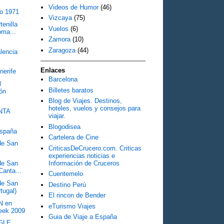
Videos de Humor
(46)
co 1971
Vizcaya
(75)
tenilla
Vuelos
(6)
oma...
Zamora
(10)
Zaragoza
(44)
lencia
Enlaces
erife
Barcelona
l
Billetes baratos
ión
Blog de Viajes. Destinos,
hoteles, vuelos y consejos para
NTA
viajar.
Blogodisea
España
Cartelera de Cine
 de San
CriticasDeCrucero.com. Criticas
experiencias noticias e
Información de Cruceros
 de San
Canta...
Cuentemelo
 de San
Destino Perú
tugal)
El rincon de Bender
N en
eTurismo Viajes
eek 2009
Guia de Viaje a España
NGLE