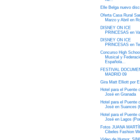
Elle Belga nuevo dis
Oferta Casa Rural Sar
Marzo y Abril en R
DISNEY ON ICE
PRINCESAS en Va
DISNEY ON ICE
PRINCESAS en Ten
Concurso High Schoo
Musical y Federac
Española...
FESTIVAL DOCUME
MADRID 09
Gira Matt Elliott por 
Hotel para el Puente
José en Granada
Hotel para el Puente
José en Suances (
Hotel para el Puente
José en Lagos (Por
Fotos JUANA MARTÍ
Cibeles Fashion W
Video de Humor: SI