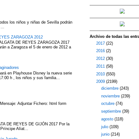
odos los niños y niñas de Sevilla podrán
...
Archivo de todas las entr
EYES ZARAGOZA 2012
ABALGATA DE REYES ZARAGOZA 2017
►
2017
(22)
rán a Zaragoza el 5 de enero de 2012 a
►
2016
(2)
►
2012
(30)
►
2011
(58)
aginadores
nará en Playhouse Disney la nueva serie
►
2010
(550)
7:00 h , los niños y sus familia...
▼
2009
(2199)
►
diciembre
(243)
►
noviembre
(239)
 Mensaje: Adjuntar Fichero: html form
►
octubre
(74)
►
septiembre
(39)
►
agosto
(118)
TA DE REYES DE GIJÓN 2017 Por la
►
julio
(109)
íncipe Alíat...
►
junio
(214)
cío Jurado