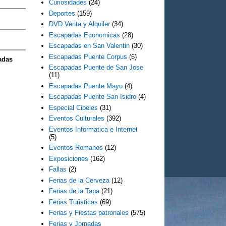
Curiosidades
(24)
Deportes
(159)
DVD Venta y Alquiler
(34)
Escapadas Economicas
(28)
Escapadas en San Valentin
(30)
Escapadas Puente Corpus
(6)
adas
Escapadas Puente de San Jose
(11)
Escapadas Puente Mayo
(4)
Escapadas Puente San Isidro
(4)
Especial Cibeles
(31)
Eventos Culturales
(392)
Eventos Informatica e Internet
(5)
Eventos Romanos
(12)
Exposiciones
(162)
Fallas
(2)
Ferias de la Cerveza
(12)
Ferias de la Tapa
(21)
Ferias Turisticas
(69)
Ferias y Fiestas patronales
(575)
Ferias y Jornadas