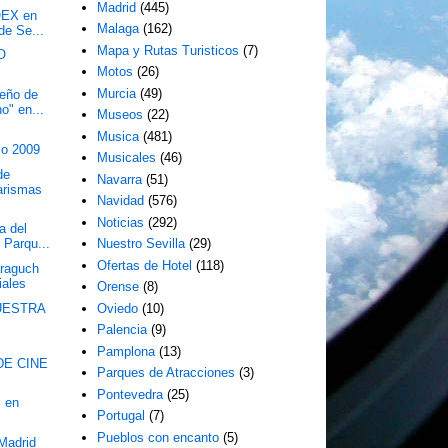
Madrid
(445)
OEX en
Malaga
(162)
de Se...
Mapa y Rutas Turisticos
(7)
O
Motos
(26)
Murcia
(49)
ueño de
o" en...
Museos
(22)
Musica
(481)
zo 2009
Musicales
(46)
de
Navarra
(51)
arismas
Navidad
(576)
Noticias
(292)
a del
l Parqu...
Nuestro Sevilla
(29)
Ofertas de Hotel
(118)
raguch
iales
Orense
(8)
MUESTRA
Oviedo
(10)
Palencia
(9)
Pamplona
(13)
DE CINE
Parques de Atracciones
(3)
Pontevedra
(25)
I en
Portugal
(7)
Pueblos con encanto
(5)
 Madrid