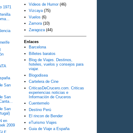
Videos de Humor
(46)
co 1971
Vizcaya
(75)
tenilla
Vuelos
(6)
oma...
Zamora
(10)
Zaragoza
(44)
lencia
Enlaces
erife
Barcelona
l
Billetes baratos
ión
Blog de Viajes. Destinos,
hoteles, vuelos y consejos para
NTA
viajar.
Blogodisea
España
Cartelera de Cine
 de San
CriticasDeCrucero.com. Criticas
experiencias noticias e
Información de Cruceros
 de San
Canta...
Cuentemelo
 de San
Destino Perú
tugal)
El rincon de Bender
N en
eTurismo Viajes
eek 2009
Guia de Viaje a España
NGLE