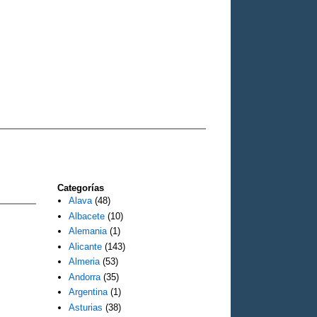
Categorías
Alava
(48)
Albacete
(10)
Alemania
(1)
Alicante
(143)
Almeria
(53)
Andorra
(35)
Argentina
(1)
Asturias
(38)