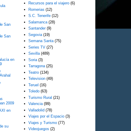
Recursos para el viajero
(6)
cula
Romerias
(12)
S.C. Tenerife
(12)
Salamanca
(28)
 de San
Santander
(9)
Segovia
(19)
 de San
Semana Santa
(75)
Series TV
(27)
Sevilla
(489)
alucía en
Soria
(3)
9
Tarragona
(25)
e
Teatro
(134)
Arahal
Television
(49)
e
Teruel
(16)
Toledo
(63)
Turismo Rural
(21)
as
uan 2009
Valencia
(99)
Valladolid
(78)
TAXI en
Viajes por el Espacio
(3)
Viajes y Turismo
(77)
de su
Videojuegos
(2)