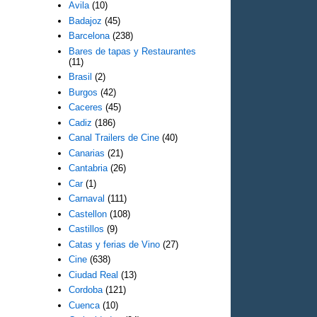
Avila
(10)
Badajoz
(45)
Barcelona
(238)
Bares de tapas y Restaurantes
(11)
Brasil
(2)
Burgos
(42)
Caceres
(45)
Cadiz
(186)
Canal Trailers de Cine
(40)
Canarias
(21)
Cantabria
(26)
Car
(1)
Carnaval
(111)
Castellon
(108)
Castillos
(9)
Catas y ferias de Vino
(27)
Cine
(638)
Ciudad Real
(13)
Cordoba
(121)
Cuenca
(10)