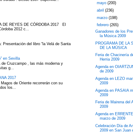
►
mayo
(200)
►
abril
(236)
►
marzo
(198)
ATA DE REYES DE CÓRDOBA 2017 El
▼
febrero
(265)
Córdoba 2012 c...
Ganadores de los Pr
la Música 2009
PROGRAMA DE LA 
 Presentación del libro “la Velá de Santa
DE LA MÚSICA
Feria de Chacinería 
” en Sevilla
Herria 2009
eza de Cruzcampo , las más moderna y
Agenda en OIARTZU
itas g...
de 2009
NA 2017
Agenda en LEZO mar
2009
 Magos de Oriente recorrerán con su
dos los...
Agenda en PASAIA m
2009
Feria de Mairena del 
2009
Agenda en ERRENT
marzo de 2009
Celebración Día de A
2009 en San Juan d