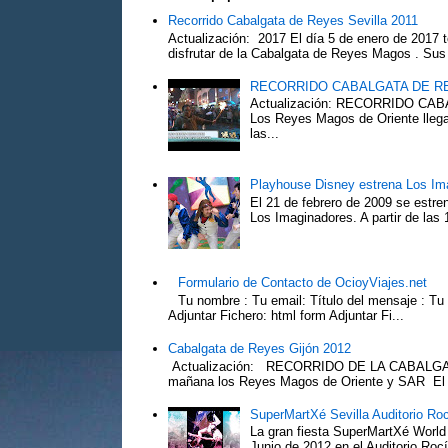
Recorrido Cabalgata de Reyes Sevilla 2011
Actualización: 2017 El día 5 de enero de 2017 t
disfrutar de la Cabalgata de Reyes Magos . Sus 
RECORRIDO CABALGATA DE R
Actualización: RECORRIDO C
Los Reyes Magos de Oriente llega
las...
Playhouse Disney estrena Los Im
El 21 de febrero de 2009 se estre
Los Imaginadores. A partir de las 1
Formulario de Contacto de OcioyViajes.net
Tu nombre : Tu email: Título del mensaje : Tu
Adjuntar Fichero: html form Adjuntar Fi...
Cabalgata de Reyes Gijón 2012
Actualización: RECORRIDO DE LA CABALGA
mañana los Reyes Magos de Oriente y SAR El Pr
SuperMartXé Sevilla Auditorio Ro
La gran fiesta SuperMartXé World T
Junio de 2012 en el Auditorio Ro