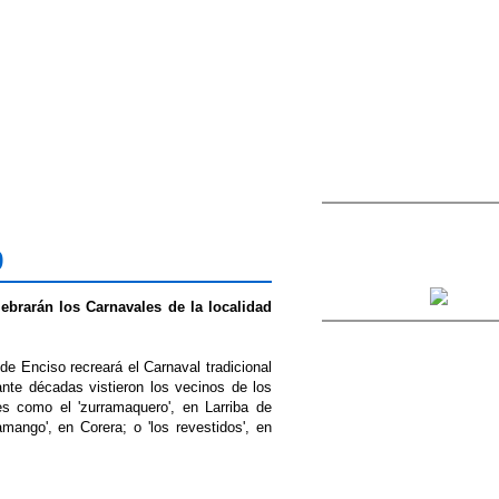
9
ebrarán los Carnavales de la localidad
e Enciso recreará el Carnaval tradicional
ante décadas vistieron los vecinos de los
es como el 'zurramaquero', en Larriba de
mango', en Corera; o 'los revestidos', en