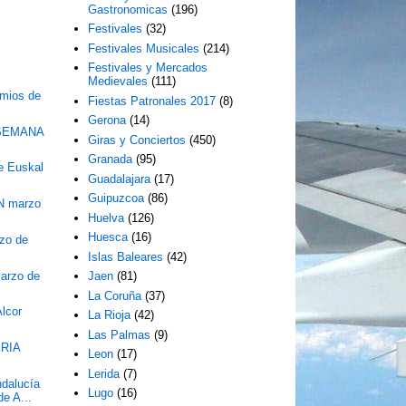
Gastronomicas
(196)
Festivales
(32)
Festivales Musicales
(214)
Festivales y Mercados
Medievales
(111)
emios de
Fiestas Patronales 2017
(8)
Gerona
(14)
SEMANA
Giras y Conciertos
(450)
Granada
(95)
de Euskal
Guadalajara
(17)
Guipuzcoa
(86)
N marzo
Huelva
(126)
Huesca
(16)
zo de
Islas Baleares
(42)
arzo de
Jaen
(81)
La Coruña
(37)
Alcor
La Rioja
(42)
Las Palmas
(9)
ERIA
Leon
(17)
Lerida
(7)
ndalucía
Lugo
(16)
e A...