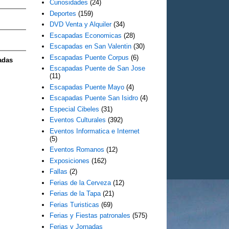
Curiosidades
(24)
Deportes
(159)
DVD Venta y Alquiler
(34)
Escapadas Economicas
(28)
Escapadas en San Valentin
(30)
Escapadas Puente Corpus
(6)
adas
Escapadas Puente de San Jose
(11)
Escapadas Puente Mayo
(4)
Escapadas Puente San Isidro
(4)
Especial Cibeles
(31)
Eventos Culturales
(392)
Eventos Informatica e Internet
(5)
Eventos Romanos
(12)
Exposiciones
(162)
Fallas
(2)
Ferias de la Cerveza
(12)
Ferias de la Tapa
(21)
Ferias Turisticas
(69)
Ferias y Fiestas patronales
(575)
Ferias y Jornadas