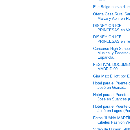
Elle Belga nuevo dis
Oferta Casa Rural Sar
Marzo y Abril en R
DISNEY ON ICE
PRINCESAS en Va
DISNEY ON ICE
PRINCESAS en Ten
Concurso High Schoo
Musical y Federac
Española...
FESTIVAL DOCUME
MADRID 09
Gira Matt Elliott por 
Hotel para el Puente
José en Granada
Hotel para el Puente
José en Suances (
Hotel para el Puente
José en Lagos (Por
Fotos JUANA MARTÍ
Cibeles Fashion W
Video de Humor: SI