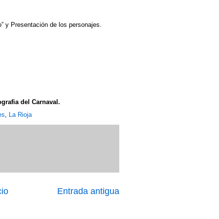
o” y Presentación de los personajes.
grafia del Carnaval.
es
,
La Rioja
cio
Entrada antigua