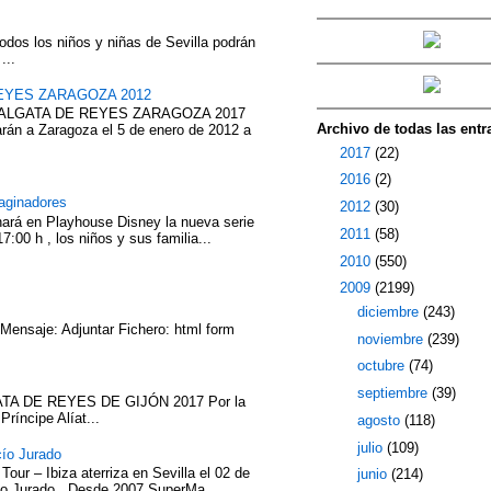
odos los niños y niñas de Sevilla podrán
...
EYES ZARAGOZA 2012
ABALGATA DE REYES ZARAGOZA 2017
Archivo de todas las entr
rán a Zaragoza el 5 de enero de 2012 a
►
2017
(22)
►
2016
(2)
aginadores
►
2012
(30)
nará en Playhouse Disney la nueva serie
►
2011
(58)
7:00 h , los niños y sus familia...
►
2010
(550)
▼
2009
(2199)
►
diciembre
(243)
 Mensaje: Adjuntar Fichero: html form
►
noviembre
(239)
►
octubre
(74)
►
septiembre
(39)
TA DE REYES DE GIJÓN 2017 Por la
íncipe Alíat...
►
agosto
(118)
►
julio
(109)
cío Jurado
our – Ibiza aterriza en Sevilla el 02 de
►
junio
(214)
cío Jurado . Desde 2007 SuperMa...