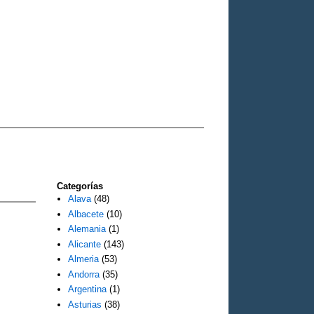
Categorías
Alava
(48)
Albacete
(10)
Alemania
(1)
Alicante
(143)
Almeria
(53)
Andorra
(35)
Argentina
(1)
Asturias
(38)