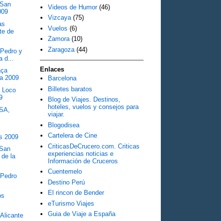
 San
Videos de Humor
(46)
009
Vizcaya
(75)
as
Vuelos
(6)
te de
Zamora
(10)
Zaragoza
(44)
 Pedro y
a d...
Enlaces
aça
na 2009
Barcelona
Billetes baratos
l Loco
9
Blog de Viajes. Destinos,
hoteles, vuelos y consejos para
USA,
viajar.
Blogodisea
Cartelera de Cine
s 2009
CriticasDeCrucero.com. Criticas
 San
experiencias noticias e
 de la
Información de Cruceros
Cuentemelo
 Pedro
Destino Perú
El rincon de Bender
os
eTurismo Viajes
Guia de Viaje a España
Alicante