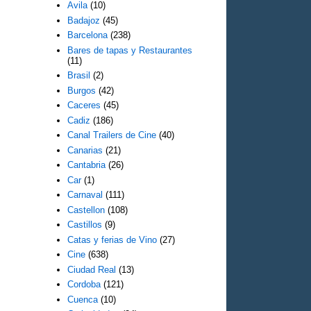
Avila
(10)
Badajoz
(45)
Barcelona
(238)
Bares de tapas y Restaurantes
(11)
Brasil
(2)
Burgos
(42)
Caceres
(45)
Cadiz
(186)
Canal Trailers de Cine
(40)
Canarias
(21)
Cantabria
(26)
Car
(1)
Carnaval
(111)
Castellon
(108)
Castillos
(9)
Catas y ferias de Vino
(27)
Cine
(638)
Ciudad Real
(13)
Cordoba
(121)
Cuenca
(10)