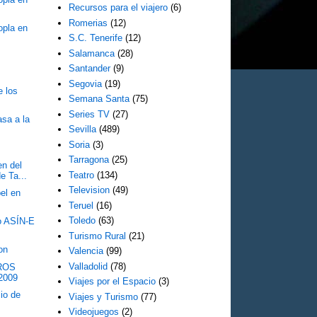
Recursos para el viajero
(6)
Romerias
(12)
opla en
S.C. Tenerife
(12)
Salamanca
(28)
Santander
(9)
Segovia
(19)
e los
Semana Santa
(75)
Series TV
(27)
asa a la
Sevilla
(489)
Soria
(3)
Tarragona
(25)
en del
Teatro
(134)
e Ta...
Television
(49)
el en
Teruel
(16)
Toledo
(63)
o ASÍN-E
Turismo Rural
(21)
on
Valencia
(99)
Valladolid
(78)
ROS
2009
Viajes por el Espacio
(3)
io de
Viajes y Turismo
(77)
Videojuegos
(2)