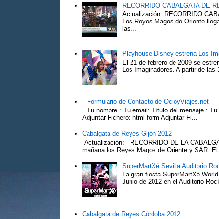
RECORRIDO CABALGATA DE R
Actualización: RECORRIDO C
Los Reyes Magos de Oriente llega
las...
Playhouse Disney estrena Los Im
El 21 de febrero de 2009 se estre
Los Imaginadores. A partir de las 1
Formulario de Contacto de OcioyViajes.net
Tu nombre : Tu email: Título del mensaje : Tu
Adjuntar Fichero: html form Adjuntar Fi...
Cabalgata de Reyes Gijón 2012
Actualización: RECORRIDO DE LA CABALGA
mañana los Reyes Magos de Oriente y SAR El Pr
SuperMartXé Sevilla Auditorio Ro
La gran fiesta SuperMartXé World T
Junio de 2012 en el Auditorio Ro
Cabalgata de Reyes Córdoba 2012