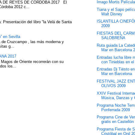
Imago Mortis Películ
ATA DE REYES DE CÓRDOBA 2017 El
Córdoba 2012 c...
Tiana y el Sapo pelíc
Walt Disney
ISLANTILLA CINEF
 Presentación del libro “la Velá de Santa
2009
FIESTAS DEL CARM
” en Sevilla
SALOBREÑA
eza de Cruzcampo , las más moderna y
Ruta guiada La Catedr
itas g...
Mar en Barcelona 
NA 2017
Entradas lucha libre
 Magos de Oriente recorrerán con su
con Tinieblas en el 
dos los...
Entradas Dj Tiësto e
Mar en Barcelona
FESTIVAL JAZZ EN
OLIVOS 2009
XXIV Festival Interna
Música, Danzas y 
Programa Noche Temp
Ponferrada 2009
Programa Cine de Ve
gratis en Castellón
Programa Fiesta de 
Cristóbal en Onil 2