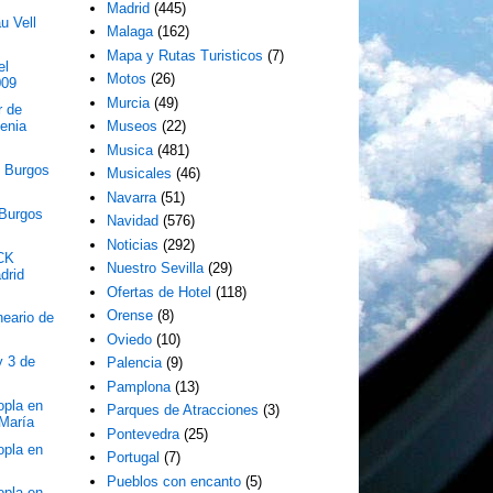
Madrid
(445)
u Vell
Malaga
(162)
Mapa y Rutas Turisticos
(7)
el
Motos
(26)
009
Murcia
(49)
r de
enia
Museos
(22)
Musica
(481)
e Burgos
Musicales
(46)
Navarra
(51)
 Burgos
Navidad
(576)
Noticias
(292)
CK
Nuestro Sevilla
(29)
drid
Ofertas de Hotel
(118)
Orense
(8)
neario de
Oviedo
(10)
y 3 de
Palencia
(9)
Pamplona
(13)
opla en
Parques de Atracciones
(3)
 María
Pontevedra
(25)
opla en
Portugal
(7)
Pueblos con encanto
(5)
opla en