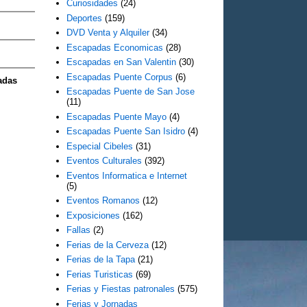
Curiosidades
(24)
Deportes
(159)
DVD Venta y Alquiler
(34)
Escapadas Economicas
(28)
Escapadas en San Valentin
(30)
Escapadas Puente Corpus
(6)
adas
Escapadas Puente de San Jose
(11)
Escapadas Puente Mayo
(4)
Escapadas Puente San Isidro
(4)
Especial Cibeles
(31)
Eventos Culturales
(392)
Eventos Informatica e Internet
(5)
Eventos Romanos
(12)
Exposiciones
(162)
Fallas
(2)
Ferias de la Cerveza
(12)
Ferias de la Tapa
(21)
Ferias Turisticas
(69)
Ferias y Fiestas patronales
(575)
Ferias y Jornadas