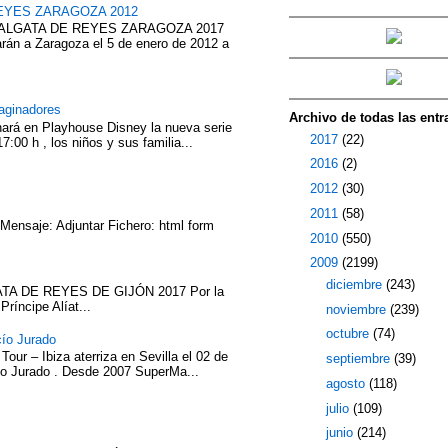
EYES ZARAGOZA 2012
ABALGATA DE REYES ZARAGOZA 2017
rán a Zaragoza el 5 de enero de 2012 a
aginadores
Archivo de todas las entr
nará en Playhouse Disney la nueva serie
►
2017
(22)
7:00 h , los niños y sus familia...
►
2016
(2)
►
2012
(30)
►
2011
(58)
 Mensaje: Adjuntar Fichero: html form
►
2010
(550)
▼
2009
(2199)
►
diciembre
(243)
TA DE REYES DE GIJÓN 2017 Por la
íncipe Alíat...
►
noviembre
(239)
►
octubre
(74)
cío Jurado
our – Ibiza aterriza en Sevilla el 02 de
►
septiembre
(39)
cío Jurado . Desde 2007 SuperMa...
►
agosto
(118)
►
julio
(109)
▼
junio
(214)