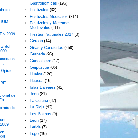
a
Gastronomicas
(196)
ula de
Festivales
(32)
Festivales Musicales
(214)
ÓRUM
Festivales y Mercados
Medievales
(111)
EN 2009
Fiestas Patronales 2017
(8)
Gerona
(14)
al del
Giras y Conciertos
(450)
2009
Granada
(95)
 mexicana
Guadalajara
(17)
...
Guipuzcoa
(86)
n Opium
Huelva
(126)
Huesca
(16)
TRE
Islas Baleares
(42)
Jaen
(81)
cional de
Ca...
La Coruña
(37)
La Rioja
(42)
laria de
Las Palmas
(9)
rano
Leon
(17)
 2009
Lerida
(7)
San
Lugo
(16)
009