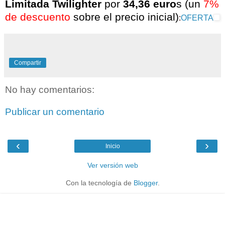
Limitada Twilighter
por
34,36 euro
s (un
7%
de descuento
sobre el precio inicial)
:
OFERTA
Compartir
No hay comentarios:
Publicar un comentario
‹
›
Inicio
Ver versión web
Con la tecnología de
Blogger
.