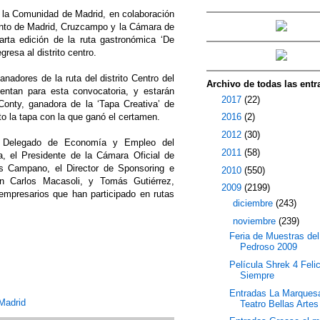
 la Comunidad de Madrid, en colaboración
nto de Madrid, Cruzcampo y la Cámara de
arta edición de la ruta gastronómica ‘De
gresa al distrito centro.
adores de la ruta del distrito Centro del
Archivo de todas las entr
entan para esta convocatoria, y estarán
►
2017
(22)
onty, ganadora de la ‘Tapa Creativa’ de
o la tapa con la que ganó el certamen.
►
2016
(2)
►
2012
(30)
el Delegado de Economía y Empleo del
►
2011
(58)
, el Presidente de la Cámara Oficial de
s Campano, el Director de Sponsoring e
►
2010
(550)
 Carlos Macasoli, y Tomás Gutiérrez,
▼
2009
(2199)
 empresarios que han participado en rutas
►
diciembre
(243)
▼
noviembre
(239)
Feria de Muestras del
Pedroso 2009
Película Shrek 4 Feli
Siempre
Entradas La Marques
Madrid
Teatro Bellas Artes