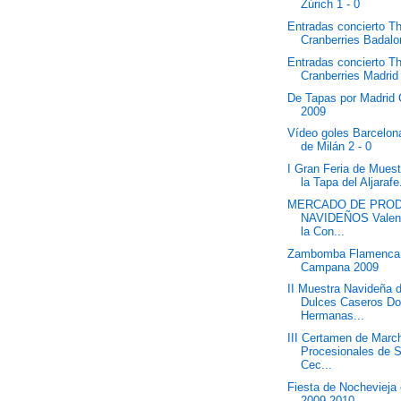
Zúrich 1 - 0
Entradas concierto T
Cranberries Badal
Entradas concierto T
Cranberries Madrid
De Tapas por Madrid 
2009
Vídeo goles Barcelona
de Milán 2 - 0
I Gran Feria de Muest
la Tapa del Aljarafe.
MERCADO DE PRO
NAVIDEÑOS Valen
la Con...
Zambomba Flamenca
Campana 2009
II Muestra Navideña 
Dulces Caseros D
Hermanas...
III Certamen de Marc
Procesionales de 
Cec...
Fiesta de Nochevieja 
2009-2010