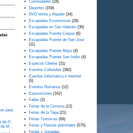
Curiosidades
(24)
Deportes
(159)
DVD Venta y Alquiler
(34)
Escapadas Economicas
(28)
Escapadas en San Valentin
(30)
Escapadas Puente Corpus
(6)
adas
Escapadas Puente de San Jose
(11)
Escapadas Puente Mayo
(4)
Escapadas Puente San Isidro
(4)
Especial Cibeles
(31)
Eventos Culturales
(392)
Eventos Informatica e Internet
(5)
Eventos Romanos
(12)
Exposiciones
(162)
Fallas
(2)
Ferias de la Cerveza
(12)
ces para
Ferias de la Tapa
(21)
Ferias Turisticas
(69)
a de O
Ferias y Fiestas patronales
(575)
 de M...
Ferias y Jornadas