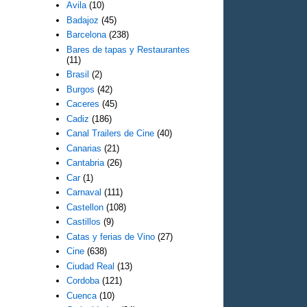
Avila
(10)
Badajoz
(45)
Barcelona
(238)
Bares de tapas y Restaurantes
(11)
Brasil
(2)
Burgos
(42)
Caceres
(45)
Cadiz
(186)
Canal Trailers de Cine
(40)
Canarias
(21)
Cantabria
(26)
Car
(1)
Carnaval
(111)
Castellon
(108)
Castillos
(9)
Catas y ferias de Vino
(27)
Cine
(638)
Ciudad Real
(13)
Cordoba
(121)
Cuenca
(10)