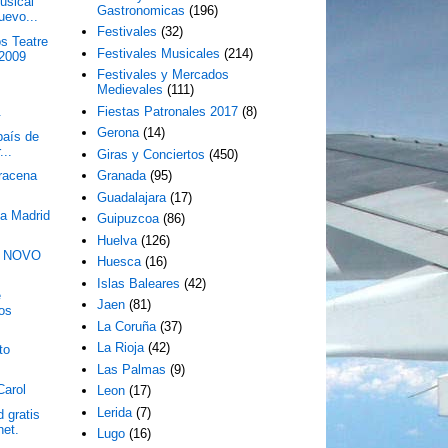
usical
Gastronomicas
(196)
uevo...
Festivales
(32)
s Teatre
Festivales Musicales
(214)
 2009
Festivales y Mercados
Medievales
(111)
.
Fiestas Patronales 2017
(8)
Gerona
(14)
país de
...
Giras y Conciertos
(450)
racena
Granada
(95)
Guadalajara
(17)
a Madrid
Guipuzcoa
(86)
Huelva
(126)
 NOVO
Huesca
(16)
Islas Baleares
(42)
e
Jaen
(81)
tos
La Coruña
(37)
La Rioja
(42)
to
Las Palmas
(9)
Carol
Leon
(17)
Lerida
(7)
 gratis
net.
Lugo
(16)