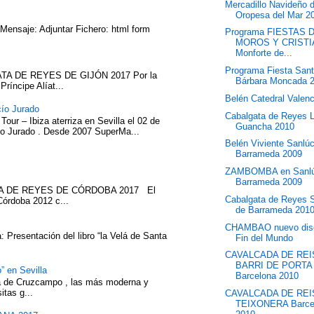
Mercadillo Navideño 
Oropesa del Mar 2
 Mensaje: Adjuntar Fichero: html form
Programa FIESTAS 
MOROS Y CRIST
Monforte de...
Programa Fiesta San
TA DE REYES DE GIJÓN 2017 Por la
Bárbara Moncada 
íncipe Alíat...
Belén Catedral Valen
cío Jurado
Cabalgata de Reyes 
our – Ibiza aterriza en Sevilla el 02 de
Guancha 2010
cío Jurado . Desde 2007 SuperMa...
Belén Viviente Sanlú
Barrameda 2009
ZAMBOMBA en Sanlú
Barrameda 2009
ATA DE REYES DE CÓRDOBA 2017 El
Cabalgata de Reyes 
Córdoba 2012 c...
de Barrameda 201
CHAMBAO nuevo disc
 Presentación del libro “la Velá de Santa
Fin del Mundo
CAVALCADA DE REI
BARRI DE PORTA
” en Sevilla
Barcelona 2010
eza de Cruzcampo , las más moderna y
itas g...
CAVALCADA DE REIS
TEIXONERA Barce