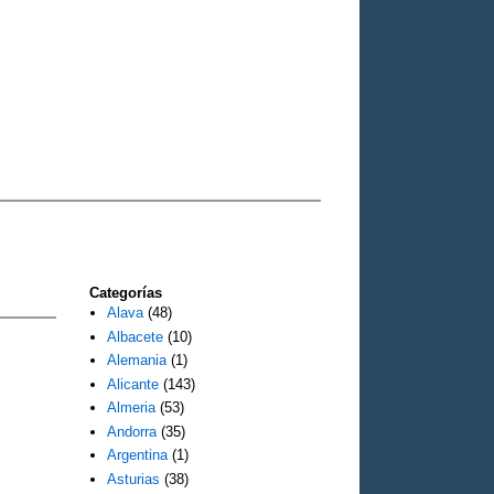
Categorías
Alava
(48)
Albacete
(10)
Alemania
(1)
Alicante
(143)
Almeria
(53)
Andorra
(35)
Argentina
(1)
Asturias
(38)