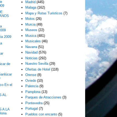
de
Madrid
(445)
009
Malaga
(162)
DE
Mapa y Rutas Turisticos
(7)
IANOS
Motos
(26)
Murcia
(49)
ta
Museos
(22)
2009
Musica
(481)
cia 2009
Musicales
(46)
La
Navarra
(51)
Navidad
(576)
car
Noticias
(292)
Nuestro Sevilla
(29)
car de
Ofertas de Hotel
(118)
Sanlúcar
Orense
(8)
0
Oviedo
(10)
o En el
Palencia
(9)
Pamplona
(13)
S AL
Parques de Atracciones
(3)
Pontevedra
(25)
Portugal
(7)
 A LA
lona
Pueblos con encanto
(5)