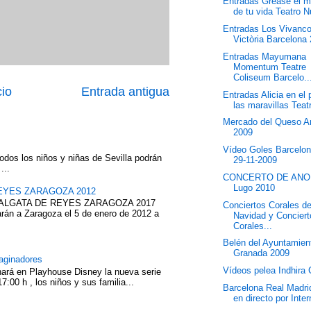
Entradas Grease el m
de tu vida Teatro N
Entradas Los Vivanco
Victòria Barcelona
Entradas Mayumana
Momentum Teatre
Coliseum Barcelo..
cio
Entrada antigua
Entradas Alicia en el 
las maravillas Teatr
Mercado del Queso A
2009
Vídeo Goles Barcelon
odos los niños y niñas de Sevilla podrán
29-11-2009
...
CONCERTO DE ANO
Lugo 2010
EYES ZARAGOZA 2012
ABALGATA DE REYES ZARAGOZA 2017
Conciertos Corales d
rán a Zaragoza el 5 de enero de 2012 a
Navidad y Concier
Corales...
Belén del Ayuntamien
Granada 2009
aginadores
Vídeos pelea Indhira 
nará en Playhouse Disney la nueva serie
7:00 h , los niños y sus familia...
Barcelona Real Madrid
en directo por Inter