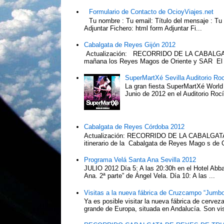
Formulario de Contacto de OcioyViajes.net
Tu nombre : Tu email: Título del mensaje : Tu
Adjuntar Fichero: html form Adjuntar Fi...
Cabalgata de Reyes Gijón 2012
Actualización: RECORRIDO DE LA CABALGA
mañana los Reyes Magos de Oriente y SAR El Pr
SuperMartXé Sevilla Auditorio Ro
La gran fiesta SuperMartXé World T
Junio de 2012 en el Auditorio Ro
Cabalgata de Reyes Córdoba 2012
Actualización: RECORRIDO DE LA CABALG
itinerario de la Cabalgata de Reyes Mago s de 
Programa Velá Santa Ana Sevilla 2012
JULIO 2012 Día 5: A las 20:30h en el Hotel Abba:
Ana. 2ª parte” de Ángel Vela. Día 10: A las ...
Visitas a la nueva fábrica de Cruzcampo “Jumbo
Ya es posible visitar la nueva fábrica de cerv
grande de Europa, situada en Andalucía. Son vis