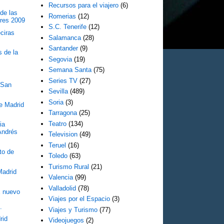
Recursos para el viajero
(6)
de las
Romerias
(12)
eres 2009
S.C. Tenerife
(12)
ciras
Salamanca
(28)
Santander
(9)
s de la
Segovia
(19)
Semana Santa
(75)
Series TV
(27)
 San
Sevilla
(489)
0
Soria
(3)
de Madrid
Tarragona
(25)
Teatro
(134)
ia
Andrés
Television
(49)
Teruel
(16)
to de
Toledo
(63)
Turismo Rural
(21)
Madrid
Valencia
(99)
Valladolid
(78)
 nuevo
Viajes por el Espacio
(3)
.
Viajes y Turismo
(77)
rid
Videojuegos
(2)