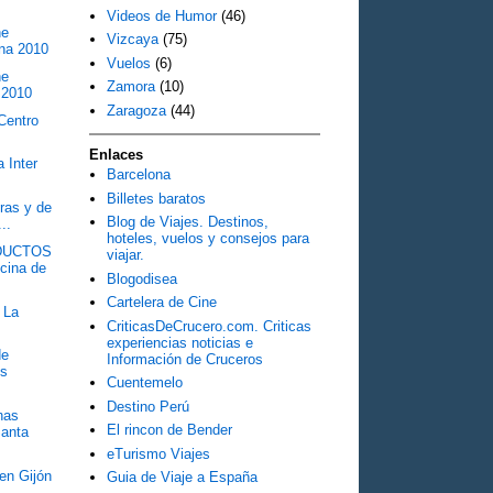
Videos de Humor
(46)
he
Vizcaya
(75)
ona 2010
Vuelos
(6)
he
Zamora
(10)
 2010
Zaragoza
(44)
Centro
Enlaces
 Inter
Barcelona
Billetes baratos
ras y de
Blog de Viajes. Destinos,
..
hoteles, vuelos y consejos para
DUCTOS
viajar.
cina de
Blogodisea
Cartelera de Cine
 La
CriticasDeCrucero.com. Criticas
experiencias noticias e
de
Información de Cruceros
os
Cuentemelo
Destino Perú
has
El rincon de Bender
Santa
eTurismo Viajes
en Gijón
Guia de Viaje a España