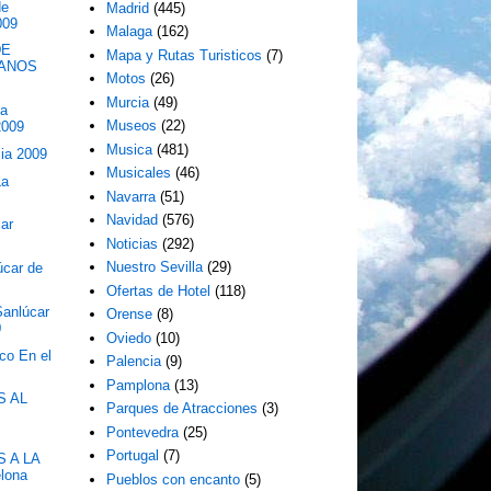
de
Madrid
(445)
009
Malaga
(162)
DE
Mapa y Rutas Turisticos
(7)
IANOS
Motos
(26)
Murcia
(49)
ta
Museos
(22)
2009
Musica
(481)
cia 2009
Musicales
(46)
La
Navarra
(51)
Navidad
(576)
car
Noticias
(292)
Nuestro Sevilla
(29)
car de
Ofertas de Hotel
(118)
Sanlúcar
Orense
(8)
0
Oviedo
(10)
o En el
Palencia
(9)
Pamplona
(13)
S AL
Parques de Atracciones
(3)
Pontevedra
(25)
Portugal
(7)
 A LA
lona
Pueblos con encanto
(5)