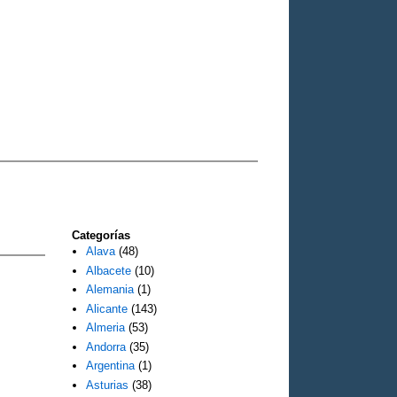
Categorías
Alava
(48)
Albacete
(10)
Alemania
(1)
Alicante
(143)
Almeria
(53)
Andorra
(35)
Argentina
(1)
Asturias
(38)