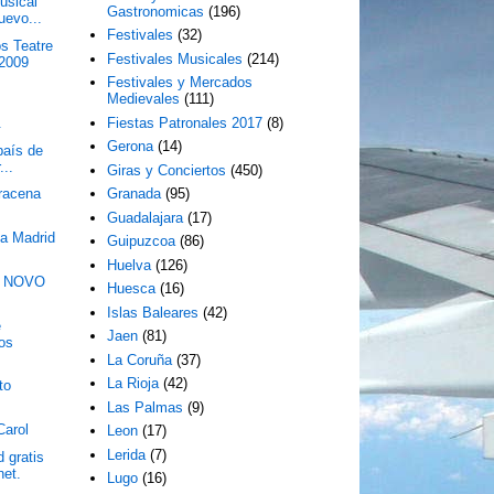
usical
Gastronomicas
(196)
uevo...
Festivales
(32)
s Teatre
Festivales Musicales
(214)
 2009
Festivales y Mercados
Medievales
(111)
.
Fiestas Patronales 2017
(8)
Gerona
(14)
país de
...
Giras y Conciertos
(450)
racena
Granada
(95)
Guadalajara
(17)
a Madrid
Guipuzcoa
(86)
Huelva
(126)
 NOVO
Huesca
(16)
Islas Baleares
(42)
e
Jaen
(81)
tos
La Coruña
(37)
La Rioja
(42)
to
Las Palmas
(9)
Carol
Leon
(17)
Lerida
(7)
 gratis
net.
Lugo
(16)