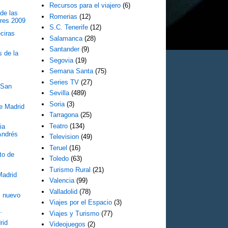
Recursos para el viajero
(6)
de las
Romerias
(12)
eres 2009
S.C. Tenerife
(12)
ciras
Salamanca
(28)
Santander
(9)
s de la
Segovia
(19)
Semana Santa
(75)
Series TV
(27)
 San
Sevilla
(489)
0
Soria
(3)
de Madrid
Tarragona
(25)
Teatro
(134)
ia
Andrés
Television
(49)
Teruel
(16)
to de
Toledo
(63)
Turismo Rural
(21)
Madrid
Valencia
(99)
Valladolid
(78)
 nuevo
Viajes por el Espacio
(3)
.
Viajes y Turismo
(77)
rid
Videojuegos
(2)