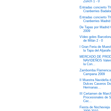
Zúrich 1 - 0
Entradas concierto T
Cranberries Badal
Entradas concierto T
Cranberries Madrid
De Tapas por Madrid 
2009
Vídeo goles Barcelona
de Milán 2 - 0
I Gran Feria de Muest
la Tapa del Aljarafe.
MERCADO DE PRO
NAVIDEÑOS Valen
la Con...
Zambomba Flamenca
Campana 2009
II Muestra Navideña 
Dulces Caseros D
Hermanas...
III Certamen de Marc
Procesionales de 
Cec...
Fiesta de Nochevieja 
2009-2010