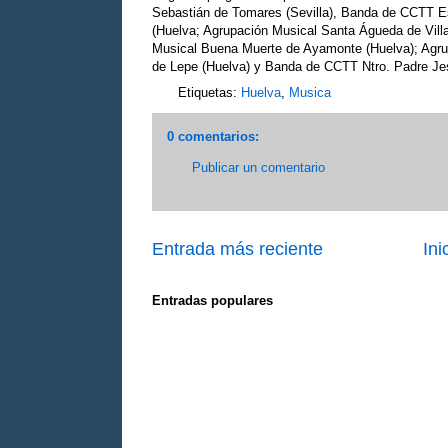
Sebastián de Tomares (Sevilla), Banda de CCTT 
(Huelva; Agrupación Musical Santa Águeda de Villa
Musical Buena Muerte de Ayamonte (Huelva); Agrup
de Lepe (Huelva) y Banda de CCTT Ntro. Padre Je
Etiquetas:
Huelva
,
Musica
0 comentarios:
Publicar un comentario
Entrada más reciente
Ini
Entradas populares