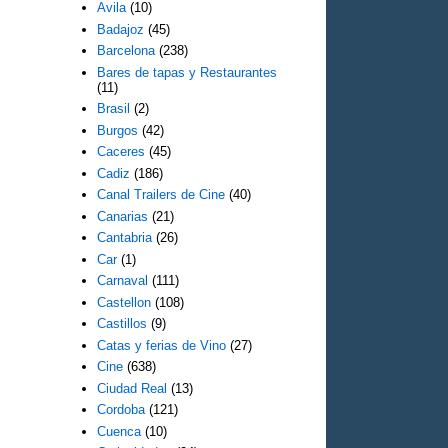
Avila
(10)
Badajoz
(45)
Barcelona
(238)
Bares de tapas y Restaurantes
(11)
Brasil
(2)
Burgos
(42)
Caceres
(45)
Cadiz
(186)
Canal Trailers de Cine
(40)
Canarias
(21)
Cantabria
(26)
Car
(1)
Carnaval
(111)
Castellon
(108)
Castillos
(9)
Catas y ferias de Vino
(27)
Cine
(638)
Ciudad Real
(13)
Cordoba
(121)
Cuenca
(10)