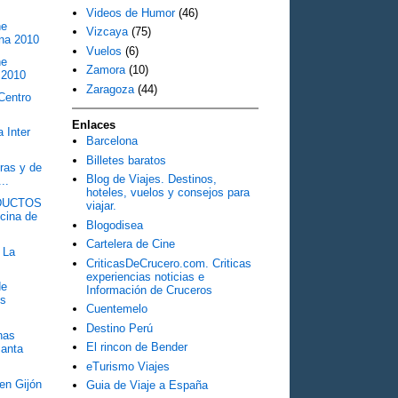
Videos de Humor
(46)
he
Vizcaya
(75)
ona 2010
Vuelos
(6)
he
Zamora
(10)
 2010
Zaragoza
(44)
Centro
Enlaces
 Inter
Barcelona
Billetes baratos
ras y de
Blog de Viajes. Destinos,
..
hoteles, vuelos y consejos para
DUCTOS
viajar.
cina de
Blogodisea
Cartelera de Cine
 La
CriticasDeCrucero.com. Criticas
experiencias noticias e
de
Información de Cruceros
os
Cuentemelo
Destino Perú
has
El rincon de Bender
Santa
eTurismo Viajes
en Gijón
Guia de Viaje a España