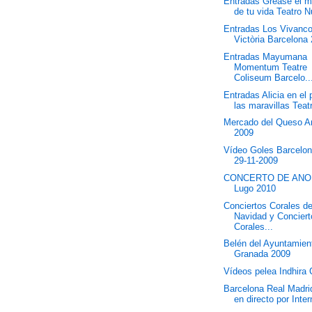
Entradas Grease el m
de tu vida Teatro N
Entradas Los Vivanco
Victòria Barcelona
Entradas Mayumana
Momentum Teatre
Coliseum Barcelo..
Entradas Alicia en el 
las maravillas Teatr
Mercado del Queso A
2009
Vídeo Goles Barcelon
29-11-2009
CONCERTO DE ANO
Lugo 2010
Conciertos Corales d
Navidad y Concier
Corales...
Belén del Ayuntamien
Granada 2009
Vídeos pelea Indhira 
Barcelona Real Madrid
en directo por Inter