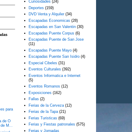
Curiosidades
(24)
Deportes
(159)
DVD Venta y Alquiler
(34)
Escapadas Economicas
(28)
Escapadas en San Valentin
(30)
Escapadas Puente Corpus
(6)
adas
Escapadas Puente de San Jose
(11)
Escapadas Puente Mayo
(4)
Escapadas Puente San Isidro
(4)
Especial Cibeles
(31)
Eventos Culturales
(392)
Eventos Informatica e Internet
(5)
Eventos Romanos
(12)
Exposiciones
(162)
Fallas
(2)
Ferias de la Cerveza
(12)
ces para
Ferias de la Tapa
(21)
Ferias Turisticas
(69)
a de O
Ferias y Fiestas patronales
(575)
 de M...
Ferias y Jornadas