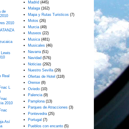
Madrid
(445)
Malaga
(162)
 de
Mapa y Rutas Turisticos
(7)
 2010
Motos
(26)
bres 2010
Murcia
(49)
MATANZA
Museos
(22)
Musica
(481)
Azucaica
Musicales
(46)
Navarra
(51)
 Lewis
010
Navidad
(576)
Noticias
(292)
Nuestro Sevilla
(29)
o Real
Ofertas de Hotel
(118)
Orense
(8)
Fnac L
Oviedo
(10)
0
Palencia
(9)
 Fnac
Pamplona
(13)
cia 2010
Parques de Atracciones
(3)
 Fnac
Pontevedra
(25)
Portugal
(7)
ja Así
na
Pueblos con encanto
(5)