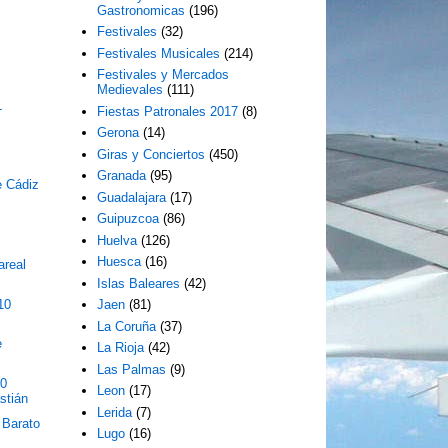
Gastronomicas
(196)
Festivales
(32)
Festivales Musicales
(214)
Festivales y Mercados
Medievales
(111)
L
Fiestas Patronales 2017
(8)
Gerona
(14)
Giras y Conciertos
(450)
Granada
(95)
e Cádiz
Guadalajara
(17)
Guipuzcoa
(86)
Huelva
(126)
Huesca
(16)
areal
Islas Baleares
(42)
10
Jaen
(81)
La Coruña
(37)
e
La Rioja
(42)
Las Palmas
(9)
10
Leon
(17)
stián
Lerida
(7)
 Barato
Lugo
(16)