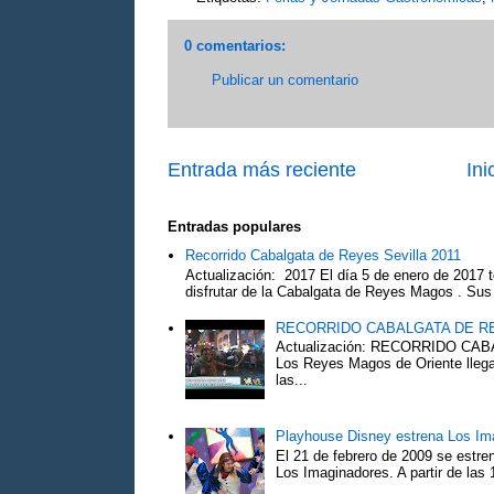
0 comentarios:
Publicar un comentario
Entrada más reciente
Ini
Entradas populares
Recorrido Cabalgata de Reyes Sevilla 2011
Actualización: 2017 El día 5 de enero de 2017 t
disfrutar de la Cabalgata de Reyes Magos . Sus 
RECORRIDO CABALGATA DE R
Actualización: RECORRIDO C
Los Reyes Magos de Oriente llega
las...
Playhouse Disney estrena Los Im
El 21 de febrero de 2009 se estre
Los Imaginadores. A partir de las 1