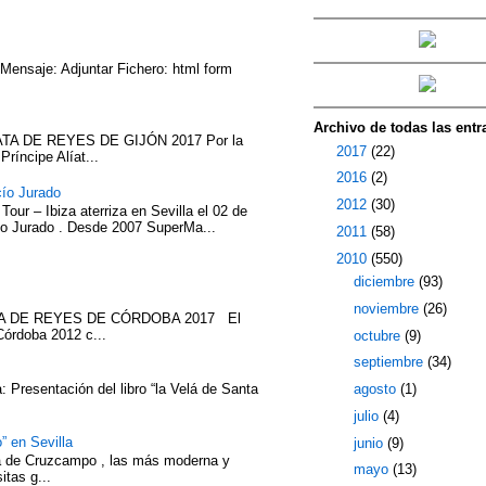
 Mensaje: Adjuntar Fichero: html form
Archivo de todas las entr
TA DE REYES DE GIJÓN 2017 Por la
►
2017
(22)
íncipe Alíat...
►
2016
(2)
cío Jurado
►
2012
(30)
our – Ibiza aterriza en Sevilla el 02 de
cío Jurado . Desde 2007 SuperMa...
►
2011
(58)
▼
2010
(550)
►
diciembre
(93)
►
noviembre
(26)
ATA DE REYES DE CÓRDOBA 2017 El
Córdoba 2012 c...
►
octubre
(9)
►
septiembre
(34)
►
agosto
(1)
 Presentación del libro “la Velá de Santa
►
julio
(4)
” en Sevilla
►
junio
(9)
eza de Cruzcampo , las más moderna y
►
mayo
(13)
itas g...