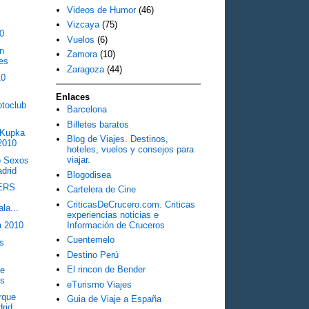
Videos de Humor
(46)
Vizcaya
(75)
10
Vuelos
(6)
an
Zamora
(10)
es
Zaragoza
(44)
10
Enlaces
otoclub
Barcelona
Billetes baratos
 Kupka
Blog de Viajes. Destinos,
2010
hoteles, vuelos y consejos para
viajar.
o Sexos
adrid
Blogodisea
IERS
Cartelera de Cine
CriticasDeCrucero.com. Criticas
a...
experiencias noticias e
Información de Cruceros
a 2010
Cuentemelo
as
Destino Perú
El rincon de Bender
de
rs
eTurismo Viajes
rque
Guia de Viaje a España
rid