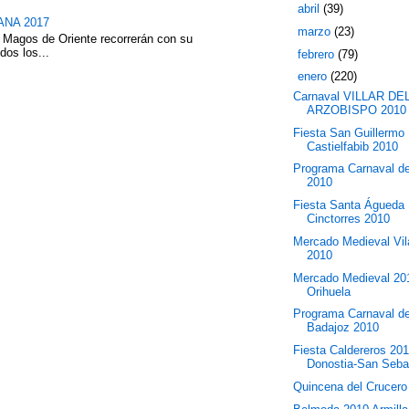
►
abril
(39)
NA 2017
►
marzo
(23)
 Magos de Oriente recorrerán con su
dos los...
►
febrero
(79)
▼
enero
(220)
Carnaval VILLAR DE
ARZOBISPO 2010
Fiesta San Guillermo
Castielfabib 2010
Programa Carnaval d
2010
Fiesta Santa Águeda
Cinctorres 2010
Mercado Medieval Vil
2010
Mercado Medieval 20
Orihuela
Programa Carnaval d
Badajoz 2010
Fiesta Caldereros 20
Donostia-San Seba
Quincena del Crucero