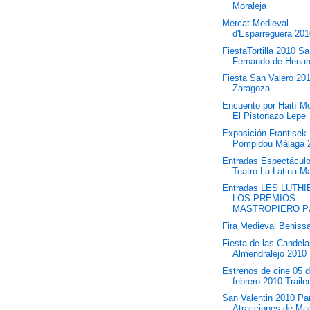
Moraleja
Mercat Medieval
d'Esparreguera 20
FiestaTortilla 2010 S
Fernando de Henar
Fiesta San Valero 20
Zaragoza
Encuento por Haití M
El Pistonazo Lepe
Exposición Frantisek
Pompidou Málaga 
Entradas Espectácul
Teatro La Latina M
Entradas LES LUTH
LOS PREMIOS
MASTROPIERO Pal
Fira Medieval Beniss
Fiesta de las Candel
Almendralejo 2010
Estrenos de cine 05 
febrero 2010 Traile
San Valentin 2010 Pa
Atracciones de Mad