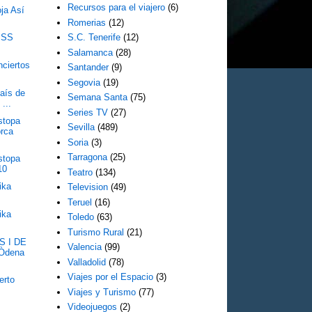
Recursos para el viajero
(6)
ja Así
Romerias
(12)
KISS
S.C. Tenerife
(12)
Salamanca
(28)
nciertos
Santander
(9)
Segovia
(19)
País de
Semana Santa
(75)
...
Series TV
(27)
stopa
Sevilla
(489)
orca
Soria
(3)
Tarragona
(25)
stopa
10
Teatro
(134)
ika
Television
(49)
Teruel
(16)
ika
Toledo
(63)
Turismo Rural
(21)
S I DE
Valencia
(99)
Òdena
Valladolid
(78)
Viajes por el Espacio
(3)
erto
Viajes y Turismo
(77)
Videojuegos
(2)