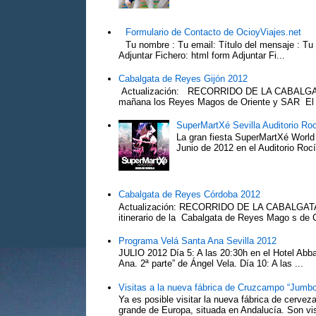
Formulario de Contacto de OcioyViajes.net
Tu nombre : Tu email: Título del mensaje : Tu
Adjuntar Fichero: html form Adjuntar Fi...
Cabalgata de Reyes Gijón 2012
Actualización: RECORRIDO DE LA CABALGA
mañana los Reyes Magos de Oriente y SAR El Pr
SuperMartXé Sevilla Auditorio Ro
La gran fiesta SuperMartXé World T
Junio de 2012 en el Auditorio Ro
Cabalgata de Reyes Córdoba 2012
Actualización: RECORRIDO DE LA CABALG
itinerario de la Cabalgata de Reyes Mago s de 
Programa Velá Santa Ana Sevilla 2012
JULIO 2012 Día 5: A las 20:30h en el Hotel Abba:
Ana. 2ª parte” de Ángel Vela. Día 10: A las ...
Visitas a la nueva fábrica de Cruzcampo “Jumbo
Ya es posible visitar la nueva fábrica de cerv
grande de Europa, situada en Andalucía. Son vis