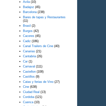
Avila
(10)
Badajoz
(45)
Barcelona
(238)
Bares de tapas y Restaurantes
(11)
Brasil
(2)
Burgos
(42)
Caceres
(45)
Cadiz
(186)
Canal Trailers de Cine
(40)
Canarias
(21)
Cantabria
(26)
Car
(1)
Carnaval
(111)
Castellon
(108)
Castillos
(9)
Catas y ferias de Vino
(27)
Cine
(638)
Ciudad Real
(13)
Cordoba
(121)
Cuenca
(10)