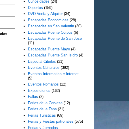
Curiosidades
(24)
Deportes
(159)
DVD Venta y Alquiler
(34)
Escapadas Economicas
(28)
Escapadas en San Valentin
(30)
Escapadas Puente Corpus
(6)
adas
Escapadas Puente de San Jose
(11)
Escapadas Puente Mayo
(4)
Escapadas Puente San Isidro
(4)
Especial Cibeles
(31)
Eventos Culturales
(392)
Eventos Informatica e Internet
(5)
Eventos Romanos
(12)
Exposiciones
(162)
Fallas
(2)
Ferias de la Cerveza
(12)
Ferias de la Tapa
(21)
Ferias Turisticas
(69)
Ferias y Fiestas patronales
(575)
Ferias y Jornadas