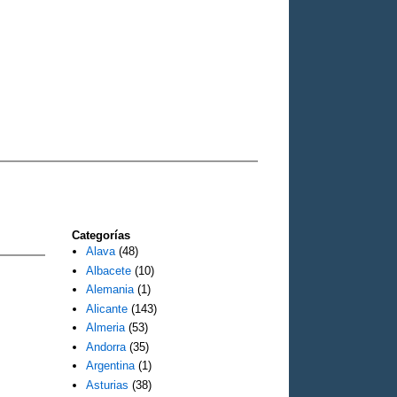
Categorías
Alava
(48)
Albacete
(10)
Alemania
(1)
Alicante
(143)
Almeria
(53)
Andorra
(35)
Argentina
(1)
Asturias
(38)