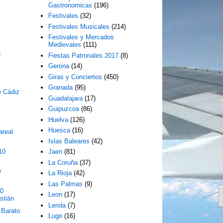
Gastronomicas
(196)
Festivales
(32)
Festivales Musicales
(214)
Festivales y Mercados
Medievales
(111)
L
Fiestas Patronales 2017
(8)
Gerona
(14)
Giras y Conciertos
(450)
Granada
(95)
e Cádiz
Guadalajara
(17)
Guipuzcoa
(86)
Huelva
(126)
Huesca
(16)
areal
Islas Baleares
(42)
10
Jaen
(81)
La Coruña
(37)
e
La Rioja
(42)
Las Palmas
(9)
10
Leon
(17)
stián
Lerida
(7)
 Barato
Lugo
(16)