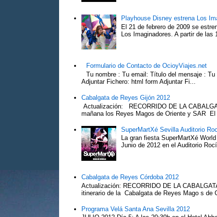
Playhouse Disney estrena Los Im
El 21 de febrero de 2009 se estre
Los Imaginadores. A partir de las 1
Formulario de Contacto de OcioyViajes.net
Tu nombre : Tu email: Título del mensaje : Tu
Adjuntar Fichero: html form Adjuntar Fi...
Cabalgata de Reyes Gijón 2012
Actualización: RECORRIDO DE LA CABALGA
mañana los Reyes Magos de Oriente y SAR El Pr
SuperMartXé Sevilla Auditorio Ro
La gran fiesta SuperMartXé World T
Junio de 2012 en el Auditorio Ro
Cabalgata de Reyes Córdoba 2012
Actualización: RECORRIDO DE LA CABALG
itinerario de la Cabalgata de Reyes Mago s de 
Programa Velá Santa Ana Sevilla 2012