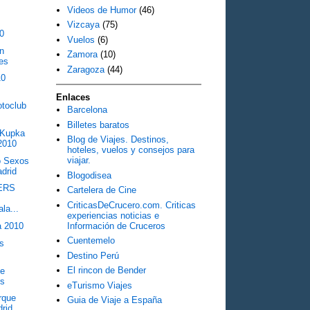
Videos de Humor
(46)
Vizcaya
(75)
10
Vuelos
(6)
an
Zamora
(10)
es
Zaragoza
(44)
10
Enlaces
otoclub
Barcelona
Billetes baratos
 Kupka
Blog de Viajes. Destinos,
2010
hoteles, vuelos y consejos para
viajar.
o Sexos
adrid
Blogodisea
IERS
Cartelera de Cine
CriticasDeCrucero.com. Criticas
a...
experiencias noticias e
Información de Cruceros
a 2010
Cuentemelo
as
Destino Perú
El rincon de Bender
de
rs
eTurismo Viajes
rque
Guia de Viaje a España
rid