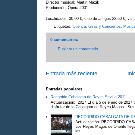
Director musical: Martin Mázik
Producción: Ópera 2001
Localidades: 30.00 €, club de amigos 22.50 €, visib
Etiquetas:
Cuenca
,
Giras y Conciertos
,
Music
0 comentarios:
Publicar un comentario
Entrada más reciente
Ini
Entradas populares
Recorrido Cabalgata de Reyes Sevilla 2011
Actualización: 2017 El día 5 de enero de 2017 t
disfrutar de la Cabalgata de Reyes Magos . Sus 
RECORRIDO CABALGATA DE R
Actualización: RECORRIDO C
Los Reyes Magos de Oriente llega
las...