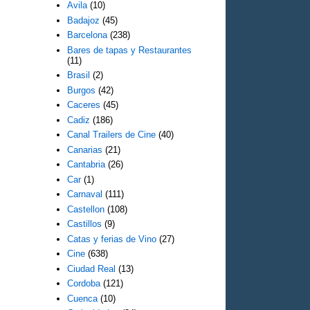
Avila
(10)
Badajoz
(45)
Barcelona
(238)
Bares de tapas y Restaurantes
(11)
Brasil
(2)
Burgos
(42)
Caceres
(45)
Cadiz
(186)
Canal Trailers de Cine
(40)
Canarias
(21)
Cantabria
(26)
Car
(1)
Carnaval
(111)
Castellon
(108)
Castillos
(9)
Catas y ferias de Vino
(27)
Cine
(638)
Ciudad Real
(13)
Cordoba
(121)
Cuenca
(10)