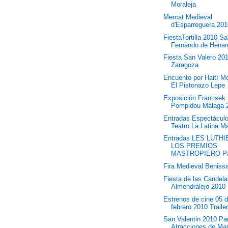
Moraleja
Mercat Medieval
d'Esparreguera 20
FiestaTortilla 2010 S
Fernando de Henar
Fiesta San Valero 20
Zaragoza
Encuento por Haití M
El Pistonazo Lepe
Exposición Frantisek
Pompidou Málaga 
Entradas Espectácul
Teatro La Latina M
Entradas LES LUTH
LOS PREMIOS
MASTROPIERO Pal
Fira Medieval Beniss
Fiesta de las Candel
Almendralejo 2010
Estrenos de cine 05 
febrero 2010 Traile
San Valentin 2010 Pa
Atracciones de Mad