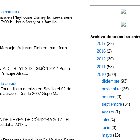
aginadores
nará en Playhouse Disney la nueva serie
7:00 h , los niños y sus familia...
Archivo de todas las entr
►
2017
(22)
 Mensaje: Adjuntar Fichero: html form
►
2016
(2)
►
2012
(30)
►
2011
(58)
TA DE REYES DE GIJÓN 2017 Por la
íncipe Alíat...
▼
2010
(550)
►
diciembre
(93)
cío Jurado
►
noviembre
(26)
our – Ibiza aterriza en Sevilla el 02 de
cío Jurado . Desde 2007 SuperMa...
►
octubre
(9)
►
septiembre
(34)
►
agosto
(1)
ATA DE REYES DE CÓRDOBA 2017 El
►
julio
(4)
Córdoba 2012 c...
►
junio
(9)
►
mayo
(13)