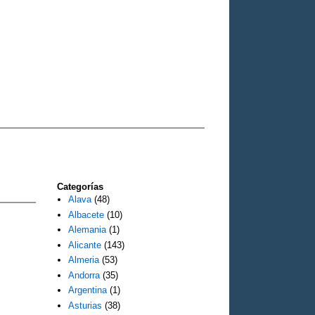
Categorías
Alava
(48)
Albacete
(10)
Alemania
(1)
Alicante
(143)
Almeria
(53)
Andorra
(35)
Argentina
(1)
Asturias
(38)