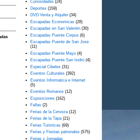
Curiosidades
(24)
Deportes
(159)
DVD Venta y Alquiler
(34)
Escapadas Economicas
(28)
Escapadas en San Valentin
(30)
Escapadas Puente Corpus
(6)
adas
Escapadas Puente de San Jose
(11)
Escapadas Puente Mayo
(4)
Escapadas Puente San Isidro
(4)
Especial Cibeles
(31)
Eventos Culturales
(392)
Eventos Informatica e Internet
(5)
Eventos Romanos
(12)
Exposiciones
(162)
Fallas
(2)
Ferias de la Cerveza
(12)
Ferias de la Tapa
(21)
Ferias Turisticas
(69)
Ferias y Fiestas patronales
(575)
Ferias y Jornadas