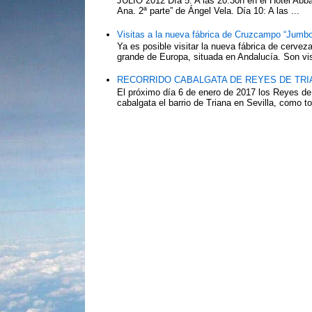
JULIO 2012 Día 5: A las 20:30h en el Hotel Abba:
Ana. 2ª parte” de Ángel Vela. Día 10: A las ...
Visitas a la nueva fábrica de Cruzcampo “Jumbo
Ya es posible visitar la nueva fábrica de cerv
grande de Europa, situada en Andalucía. Son vis
RECORRIDO CABALGATA DE REYES DE TRIA
El próximo día 6 de enero de 2017 los Reyes de
cabalgata el barrio de Triana en Sevilla, como to