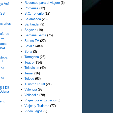
Recursos para el viajero
(6)
ja Así
Romerias
(12)
KISS
S.C. Tenerife
(12)
Salamanca
(28)
nciertos
Santander
(9)
Segovia
(19)
País de
Semana Santa
(75)
...
Series TV
(27)
stopa
Sevilla
(489)
orca
Soria
(3)
Tarragona
(25)
stopa
10
Teatro
(134)
ika
Television
(49)
Teruel
(16)
ika
Toledo
(63)
Turismo Rural
(21)
S I DE
Valencia
(99)
Òdena
Valladolid
(78)
Viajes por el Espacio
(3)
erto
Viajes y Turismo
(77)
Videojuegos
(2)