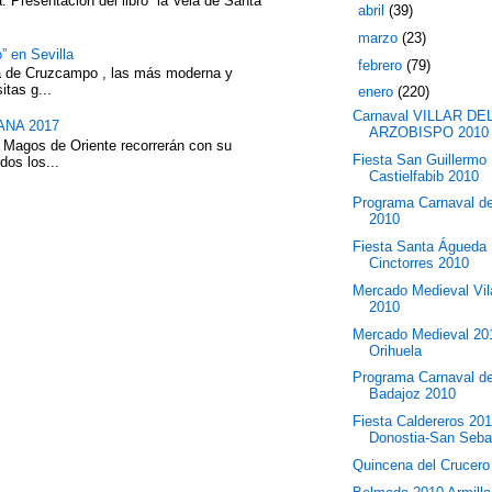
 Presentación del libro “la Velá de Santa
►
abril
(39)
►
marzo
(23)
” en Sevilla
►
febrero
(79)
eza de Cruzcampo , las más moderna y
itas g...
▼
enero
(220)
Carnaval VILLAR DE
NA 2017
ARZOBISPO 2010
 Magos de Oriente recorrerán con su
Fiesta San Guillermo
dos los...
Castielfabib 2010
Programa Carnaval d
2010
Fiesta Santa Águeda
Cinctorres 2010
Mercado Medieval Vil
2010
Mercado Medieval 20
Orihuela
Programa Carnaval d
Badajoz 2010
Fiesta Caldereros 20
Donostia-San Seba
Quincena del Crucero