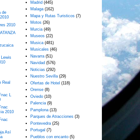
Madrid
(445)
Malaga
(162)
 de
Mapa y Rutas Turisticos
(7)
 2010
Motos
(26)
bres 2010
Murcia
(49)
MATANZA
Museos
(22)
Musica
(481)
Azucaica
Musicales
(46)
Navarra
(51)
 Lewis
010
Navidad
(576)
Noticias
(292)
Nuestro Sevilla
(29)
o Real
Ofertas de Hotel
(118)
Orense
(8)
Fnac L
Oviedo
(10)
0
Palencia
(9)
 Fnac
Pamplona
(13)
cia 2010
Parques de Atracciones
(3)
 Fnac
Pontevedra
(25)
Portugal
(7)
ja Así
na
Pueblos con encanto
(5)