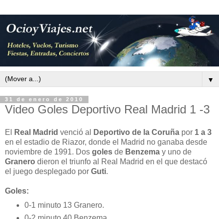
▼
31 de enero de 2010
Video Goles Deportivo Real Madrid 1 -3
El
Real Madrid
venció al
Deportivo de la Coruña
por
1 a 3
en el estadio de Riazor, donde el Madrid no ganaba desde
noviembre de 1991. Dos
goles
de
Benzema
y uno de
Granero
dieron el triunfo al Real Madrid en el que destacó
el juego desplegado por
Guti
.
Goles:
0-1 minuto 13 Granero.
0-2 minuto 40 Benzema.