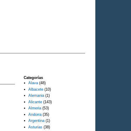
Categorías
Alava
(48)
Albacete
(10)
Alemania
(1)
Alicante
(143)
Almeria
(53)
Andorra
(35)
Argentina
(1)
Asturias
(38)