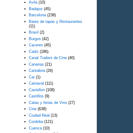
Avila
(10)
Badajoz
(45)
Barcelona
(238)
Bares de tapas y Restaurantes
(11)
Brasil
(2)
Burgos
(42)
Caceres
(45)
Cadiz
(186)
Canal Trailers de Cine
(40)
Canarias
(21)
Cantabria
(26)
Car
(1)
Carnaval
(111)
Castellon
(108)
Castillos
(9)
Catas y ferias de Vino
(27)
Cine
(638)
Ciudad Real
(13)
Cordoba
(121)
Cuenca
(10)