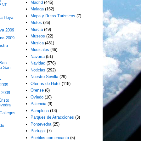
S
Madrid
(445)
ENT
Malaga
(162)
Mapa y Rutas Turisticos
(7)
la Hoya
Motos
(26)
Murcia
(49)
iva 2009
Museos
(22)
una 2009
Musica
(481)
estra
Musicales
(46)
Navarra
(51)
 San
Navidad
(576)
de San
Noticias
(292)
Nuestro Sevilla
(29)
r
Ofertas de Hotel
(118)
 2009
Orense
(8)
a 2009
Oviedo
(10)
risto
Palencia
(9)
evedra
Pamplona
(13)
Gallegos
Parques de Atracciones
(3)
Pontevedra
(25)
ado
Portugal
(7)
Pueblos con encanto
(5)