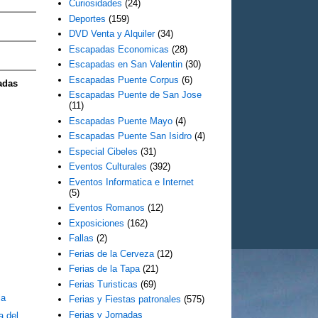
Curiosidades
(24)
Deportes
(159)
DVD Venta y Alquiler
(34)
Escapadas Economicas
(28)
Escapadas en San Valentin
(30)
Escapadas Puente Corpus
(6)
adas
Escapadas Puente de San Jose
(11)
Escapadas Puente Mayo
(4)
Escapadas Puente San Isidro
(4)
Especial Cibeles
(31)
Eventos Culturales
(392)
Eventos Informatica e Internet
(5)
Eventos Romanos
(12)
Exposiciones
(162)
Fallas
(2)
Ferias de la Cerveza
(12)
Ferias de la Tapa
(21)
Ferias Turisticas
(69)
la
Ferias y Fiestas patronales
(575)
Ferias y Jornadas
a del