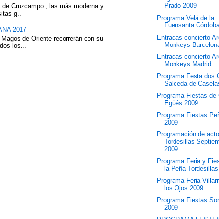
Prado 2009
eza de Cruzcampo , las más moderna y
itas g...
Programa Velá de la
Fuensanta Córdob
NA 2017
Entradas concierto Ar
 Magos de Oriente recorrerán con su
Monkeys Barcelon
dos los...
Entradas concierto Ar
Monkeys Madrid
Programa Festa dos C
Salceda de Casela
Programa Fiestas de 
Egüés 2009
Programa Fiestas Pe
2009
Programación de act
Tordesillas Septie
2009
Programa Feria y Fie
la Peña Tordesilla
Programa Feria Villar
los Ojos 2009
Programa Fiestas So
2009