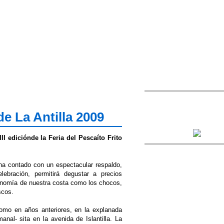
de La Antilla 2009
II ediciónde la Feria del Pescaíto Frito
s ha contado con un espectacular respaldo,
ebración, permitirá degustar a precios
ronomía de nuestra costa como los chocos,
scos.
 como en años anteriores, en la explanada
anal- sita en la avenida de Islantilla. La