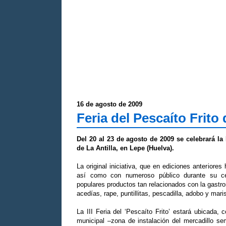
16 de agosto de 2009
Feria del Pescaíto Frito 
Del 20 al 23 de agosto de 2009 se celebrará la I
de La Antilla, en Lepe (Huelva).
La original iniciativa, que en ediciones anteriore
así como con numeroso público durante su cel
populares productos tan relacionados con la gast
acedías, rape, puntillitas, pescadilla, adobo y mari
La III Feria del ‘Pescaíto Frito’ estará ubicada,
municipal –zona de instalación del mercadillo sem