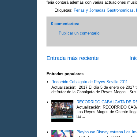
feria contará además con varias actuaciones musica
Etiquetas:
Ferias y Jornadas Gastronomicas
,
0 comentarios:
Publicar un comentario
Entrada más reciente
Ini
Entradas populares
Recorrido Cabalgata de Reyes Sevilla 2011
Actualización: 2017 El día 5 de enero de 2017 t
disfrutar de la Cabalgata de Reyes Magos . Sus 
RECORRIDO CABALGATA DE R
Actualización: RECORRIDO C
Los Reyes Magos de Oriente llega
las...
Playhouse Disney estrena Los Im