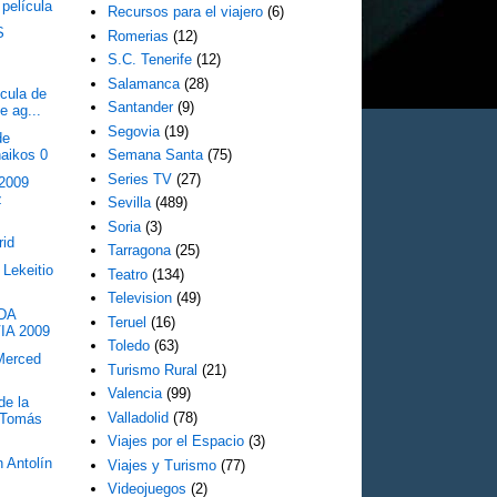
película
Recursos para el viajero
(6)
S
Romerias
(12)
S.C. Tenerife
(12)
Salamanca
(28)
cula de
Santander
(9)
e ag...
Segovia
(19)
de
naikos 0
Semana Santa
(75)
Series TV
(27)
 2009
z
Sevilla
(489)
Soria
(3)
rid
Tarragona
(25)
 Lekeitio
Teatro
(134)
Television
(49)
DA
Teruel
(16)
IA 2009
Toledo
(63)
 Merced
Turismo Rural
(21)
Valencia
(99)
de la
Valladolid
(78)
 Tomás
Viajes por el Espacio
(3)
 Antolín
Viajes y Turismo
(77)
Videojuegos
(2)