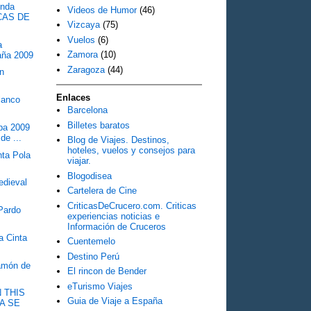
onda
Videos de Humor
(46)
CAS DE
Vizcaya
(75)
Vuelos
(6)
a
Zamora
(10)
aña 2009
Zaragoza
(44)
ín
Enlaces
lanco
Barcelona
Billetes baratos
pa 2009
de ...
Blog de Viajes. Destinos,
hoteles, vuelos y consejos para
nta Pola
viajar.
Blogodisea
dieval
Cartelera de Cine
CriticasDeCrucero.com. Criticas
Pardo
experiencias noticias e
Información de Cruceros
a Cinta
Cuentemelo
Destino Perú
Jamón de
El rincon de Bender
eTurismo Viajes
 THIS
Guia de Viaje a España
LA SE