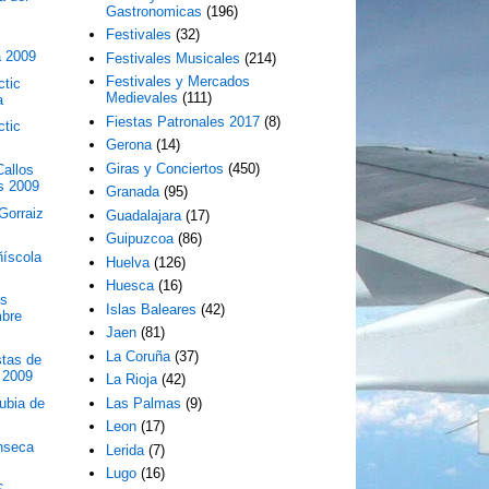
Gastronomicas
(196)
Festivales
(32)
a 2009
Festivales Musicales
(214)
Festivales y Mercados
ctic
Medievales
(111)
a
Fiestas Patronales 2017
(8)
ctic
Gerona
(14)
Giras y Conciertos
(450)
allos
s 2009
Granada
(95)
Gorraiz
Guadalajara
(17)
Guipuzcoa
(86)
ñíscola
Huelva
(126)
Huesca
(16)
os
Islas Baleares
(42)
mbre
Jaen
(81)
La Coruña
(37)
stas de
s 2009
La Rioja
(42)
rubia de
Las Palmas
(9)
Leon
(17)
nseca
Lerida
(7)
Lugo
(16)