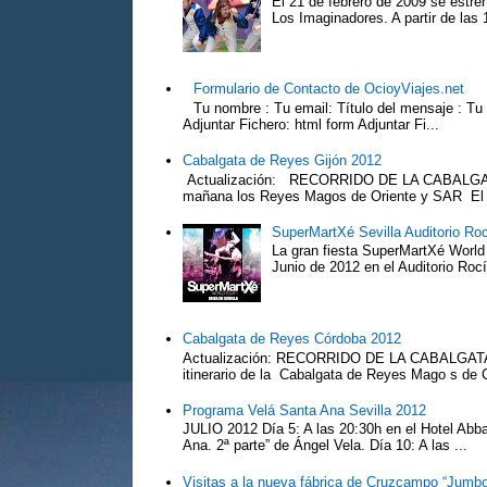
El 21 de febrero de 2009 se estre
Los Imaginadores. A partir de las 1
Formulario de Contacto de OcioyViajes.net
Tu nombre : Tu email: Título del mensaje : Tu
Adjuntar Fichero: html form Adjuntar Fi...
Cabalgata de Reyes Gijón 2012
Actualización: RECORRIDO DE LA CABALGA
mañana los Reyes Magos de Oriente y SAR El Pr
SuperMartXé Sevilla Auditorio Ro
La gran fiesta SuperMartXé World T
Junio de 2012 en el Auditorio Ro
Cabalgata de Reyes Córdoba 2012
Actualización: RECORRIDO DE LA CABALG
itinerario de la Cabalgata de Reyes Mago s de 
Programa Velá Santa Ana Sevilla 2012
JULIO 2012 Día 5: A las 20:30h en el Hotel Abba:
Ana. 2ª parte” de Ángel Vela. Día 10: A las ...
Visitas a la nueva fábrica de Cruzcampo “Jumbo