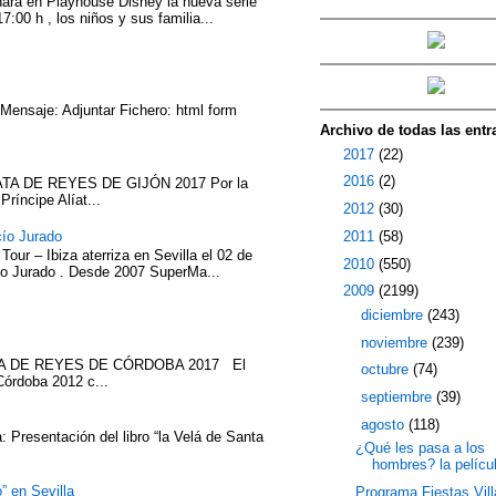
nará en Playhouse Disney la nueva serie
7:00 h , los niños y sus familia...
 Mensaje: Adjuntar Fichero: html form
Archivo de todas las entr
►
2017
(22)
►
2016
(2)
TA DE REYES DE GIJÓN 2017 Por la
íncipe Alíat...
►
2012
(30)
►
2011
(58)
cío Jurado
our – Ibiza aterriza en Sevilla el 02 de
►
2010
(550)
cío Jurado . Desde 2007 SuperMa...
▼
2009
(2199)
►
diciembre
(243)
►
noviembre
(239)
ATA DE REYES DE CÓRDOBA 2017 El
►
octubre
(74)
Córdoba 2012 c...
►
septiembre
(39)
▼
agosto
(118)
 Presentación del libro “la Velá de Santa
¿Qué les pasa a los
hombres? la pelícu
” en Sevilla
Programa Fiestas Vill