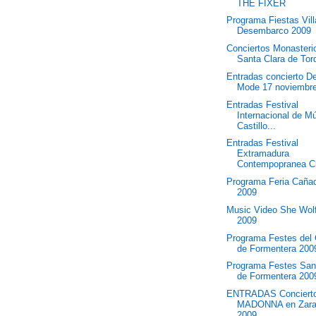
THE FIXER
Programa Fiestas Vil
Desembarco 2009
Conciertos Monasteri
Santa Clara de Tord
Entradas concierto D
Mode 17 noviembre
Entradas Festival
Internacional de M
Castillo...
Entradas Festival
Extramadura
Contempopranea Cr
Programa Feria Caña
2009
Music Video She Wolf
2009
Programa Festes del
de Formentera 200
Programa Festes Sa
de Formentera 200
ENTRADAS Conciert
MADONNA en Zara
2009