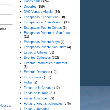
Curiosidades
(24)
Deportes
(159)
DVD Venta y Alquiler
(34)
Escapadas Economicas
(28)
Escapadas en San Valentin
(30)
Escapadas Puente Corpus
(6)
adas
Escapadas Puente de San Jose
(11)
Escapadas Puente Mayo
(4)
Escapadas Puente San Isidro
(4)
Especial Cibeles
(31)
Eventos Culturales
(392)
Eventos Informatica e Internet
(5)
Eventos Romanos
(12)
Exposiciones
(162)
Fallas
(2)
Ferias de la Cerveza
(12)
Ferias de la Tapa
(21)
Ferias Turisticas
(69)
Ferias y Fiestas patronales
(575)
Nuestra
Ferias y Jornadas
 Chi...