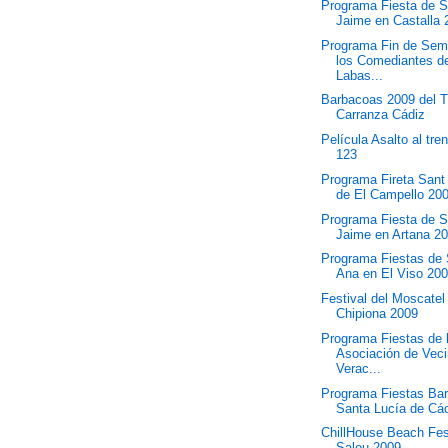
Programa Fiesta de 
Jaime en Castalla 
Programa Fin de Sem
los Comediantes d
Labas...
Barbacoas 2009 del T
Carranza Cádiz
Película Asalto al tr
123
Programa Fireta San
de El Campello 20
Programa Fiesta de 
Jaime en Artana 2
Programa Fiestas de
Ana en El Viso 20
Festival del Moscatel
Chipiona 2009
Programa Fiestas de 
Asociación de Vec
Verac...
Programa Fiestas Bar
Santa Lucía de Các
ChillHouse Beach Fes
Salou 2009