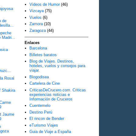
Videos de Humor
(46)
lajoyosa
Vizcaya
(75)
Vuelos
(6)
o de
Zamora
(10)
esilla...
Zaragoza
(44)
epeche
 Madri...
Enlaces
Barcelona
úsica
Billetes baratos
Blog de Viajes. Destinos,
hoteles, vuelos y consejos para
viajar.
uzc...
Blogodisea
da Rosal
Cartelera de Cine
CriticasDeCrucero.com. Criticas
 Shakira
experiencias noticias e
Información de Cruceros
 Carme
Cuentemelo
9
Destino Perú
nt Jaume
El rincon de Bender
9
eTurismo Viajes
o
goza
Guia de Viaje a España