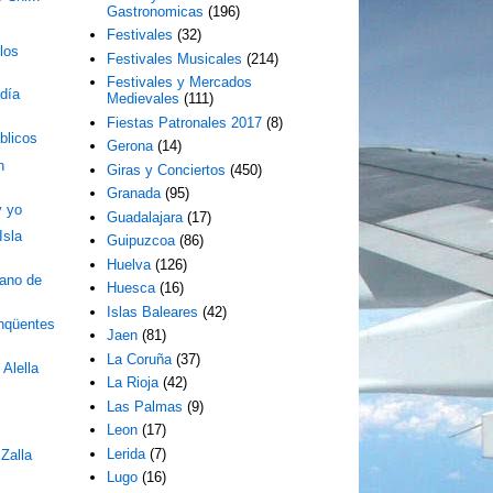
Gastronomicas
(196)
Festivales
(32)
los
Festivales Musicales
(214)
Festivales y Mercados
 día
Medievales
(111)
Fiestas Patronales 2017
(8)
blicos
Gerona
(14)
n
Giras y Conciertos
(450)
Granada
(95)
y yo
Guadalajara
(17)
Isla
Guipuzcoa
(86)
Huelva
(126)
iano de
Huesca
(16)
Islas Baleares
(42)
inqüentes
Jaen
(81)
La Coruña
(37)
 Alella
La Rioja
(42)
Las Palmas
(9)
Leon
(17)
Lerida
(7)
Zalla
Lugo
(16)