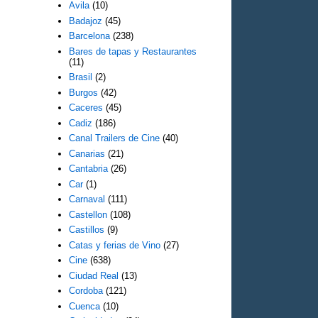
Avila
(10)
Badajoz
(45)
Barcelona
(238)
Bares de tapas y Restaurantes
(11)
Brasil
(2)
Burgos
(42)
Caceres
(45)
Cadiz
(186)
Canal Trailers de Cine
(40)
Canarias
(21)
Cantabria
(26)
Car
(1)
Carnaval
(111)
Castellon
(108)
Castillos
(9)
Catas y ferias de Vino
(27)
Cine
(638)
Ciudad Real
(13)
Cordoba
(121)
Cuenca
(10)