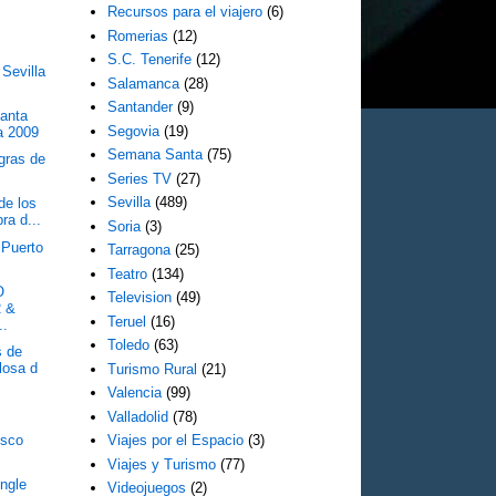
Recursos para el viajero
(6)
Romerias
(12)
S.C. Tenerife
(12)
Sevilla
Salamanca
(28)
Santander
(9)
Santa
Segovia
(19)
a 2009
Semana Santa
(75)
gras de
Series TV
(27)
Sevilla
(489)
de los
ra d...
Soria
(3)
 Puerto
Tarragona
(25)
Teatro
(134)
O
Television
(49)
 &
Teruel
(16)
..
Toledo
(63)
s de
losa d
Turismo Rural
(21)
Valencia
(99)
Valladolid
(78)
isco
Viajes por el Espacio
(3)
Viajes y Turismo
(77)
ngle
Videojuegos
(2)