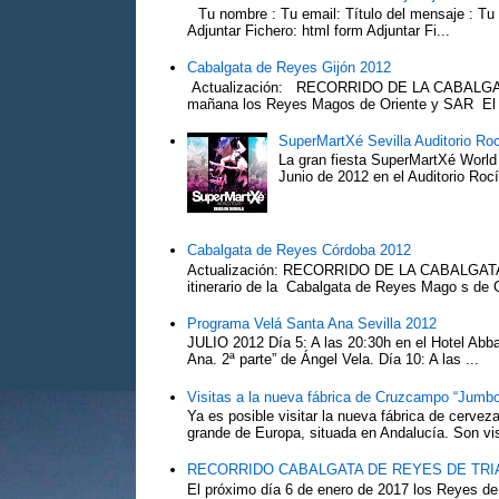
Tu nombre : Tu email: Título del mensaje : Tu
Adjuntar Fichero: html form Adjuntar Fi...
Cabalgata de Reyes Gijón 2012
Actualización: RECORRIDO DE LA CABALGA
mañana los Reyes Magos de Oriente y SAR El Pr
SuperMartXé Sevilla Auditorio Ro
La gran fiesta SuperMartXé World T
Junio de 2012 en el Auditorio Ro
Cabalgata de Reyes Córdoba 2012
Actualización: RECORRIDO DE LA CABALG
itinerario de la Cabalgata de Reyes Mago s de 
Programa Velá Santa Ana Sevilla 2012
JULIO 2012 Día 5: A las 20:30h en el Hotel Abba:
Ana. 2ª parte” de Ángel Vela. Día 10: A las ...
Visitas a la nueva fábrica de Cruzcampo “Jumbo
Ya es posible visitar la nueva fábrica de cerv
grande de Europa, situada en Andalucía. Son vis
RECORRIDO CABALGATA DE REYES DE TRIA
El próximo día 6 de enero de 2017 los Reyes de