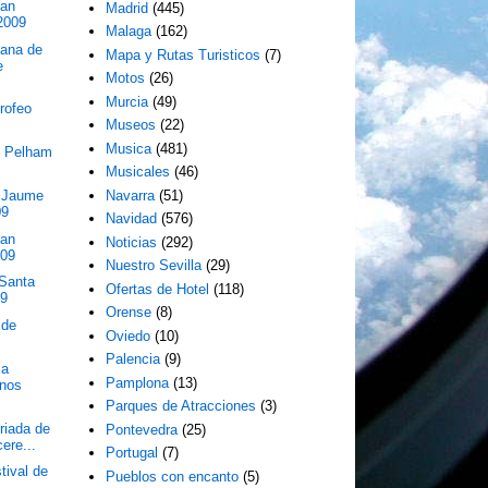
San
Madrid
(445)
2009
Malaga
(162)
ana de
Mapa y Rutas Turisticos
(7)
e
Motos
(26)
Murcia
(49)
rofeo
Museos
(22)
Musica
(481)
en Pelham
Musicales
(46)
t Jaume
Navarra
(51)
09
Navidad
(576)
San
Noticias
(292)
009
Nuestro Sevilla
(29)
 Santa
Ofertas de Hotel
(118)
09
Orense
(8)
 de
Oviedo
(10)
Palencia
(9)
la
Pamplona
(13)
inos
Parques de Atracciones
(3)
riada de
Pontevedra
(25)
ere...
Portugal
(7)
tival de
Pueblos con encanto
(5)