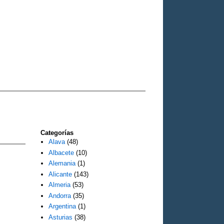
Categorías
Alava
(48)
Albacete
(10)
Alemania
(1)
Alicante
(143)
Almeria
(53)
Andorra
(35)
Argentina
(1)
Asturias
(38)