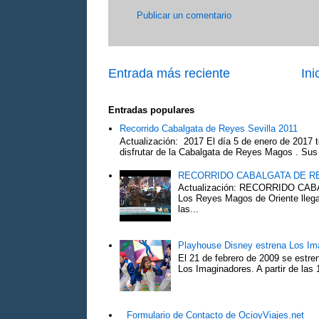
Publicar un comentario
Entrada más reciente
Ini
Entradas populares
Recorrido Cabalgata de Reyes Sevilla 2011
Actualización: 2017 El día 5 de enero de 2017 t
disfrutar de la Cabalgata de Reyes Magos . Sus 
RECORRIDO CABALGATA DE R
Actualización: RECORRIDO C
Los Reyes Magos de Oriente llega
las...
Playhouse Disney estrena Los Im
El 21 de febrero de 2009 se estre
Los Imaginadores. A partir de las 1
Formulario de Contacto de OcioyViajes.net