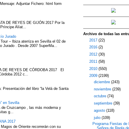
 Mensaje: Adjuntar Fichero: html form
TA DE REYES DE GIJÓN 2017 Por la
íncipe Alíat...
Archivo de todas las entr
cío Jurado
►
2017
(22)
our – Ibiza aterriza en Sevilla el 02 de
cío Jurado . Desde 2007 SuperMa...
►
2016
(2)
►
2012
(30)
►
2011
(58)
►
2010
(550)
ATA DE REYES DE CÓRDOBA 2017 El
Córdoba 2012 c...
▼
2009
(2199)
►
diciembre
(243)
 Presentación del libro “la Velá de Santa
►
noviembre
(239)
►
octubre
(74)
” en Sevilla
►
septiembre
(39)
eza de Cruzcampo , las más moderna y
►
agosto
(118)
itas g...
▼
julio
(109)
NA 2017
Programa Fiestas de 
 Magos de Oriente recorrerán con su
Señora de Regla de