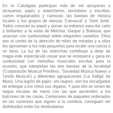
En la Cabalgata participan más de mil alcoyanos y
alcoyanas: pajes y antorcheros, servidores y escoltas;
carros engalanados y carrozas; las bandas de música
locales y los grupos de danzas 'Carrascal' y 'Sant Jordi'.
Todos conocen su papel y aúnan su esfuerzo para dar calor
y brillantez a la visita de Melchor, Gaspar y Baltasar, que
avanzan con suntuosidad sobre elegantes camellos. Ellos
son el centro de la atención de miles de miradas y a ellos
les aproximan a los más pequeños para recibir una caricia o
un beso. La luz de las antorchas contribuye a dotar de
magia este espectáculo visual que se enriquece y gana en
suntuosidad con melodías musicales escritas para la
ocasión, que interpretan las tres bandas de la localidad
('Corporación Musical Primitiva', 'Sociedad Música Nueva' y
'Unión Musical') y diferentes agrupaciones ('La Xafigà' de
Muro). Una legión de pajes -els negres- son los encargados
de entregar a los niños sus regalos. Y para ello se sirven de
largas escalas de mano con las que ascienden a los
balcones de las casas. Centenares de paquetes ordenados
en los camiones que siguen a la comitiva, consiguen ser
distribuidos entre los destinatarios.