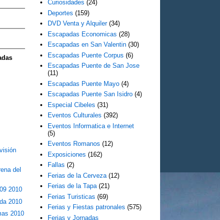
Curiosidades
(24)
Deportes
(159)
DVD Venta y Alquiler
(34)
Escapadas Economicas
(28)
Escapadas en San Valentin
(30)
Escapadas Puente Corpus
(6)
adas
Escapadas Puente de San Jose
(11)
Escapadas Puente Mayo
(4)
Escapadas Puente San Isidro
(4)
Especial Cibeles
(31)
Eventos Culturales
(392)
Eventos Informatica e Internet
(5)
Eventos Romanos
(12)
visión
Exposiciones
(162)
Fallas
(2)
ena del
Ferias de la Cerveza
(12)
Ferias de la Tapa
(21)
09 2010
Ferias Turisticas
(69)
da 2010
Ferias y Fiestas patronales
(575)
mas 2010
Ferias y Jornadas