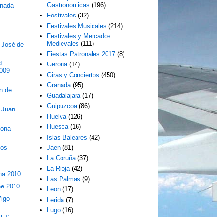
Gastronomicas
(196)
onada
Festivales
(32)
Festivales Musicales
(214)
Festivales y Mercados
Medievales
(111)
 José de
Fiestas Patronales 2017
(8)
d
Gerona
(14)
2009
Giras y Conciertos
(450)
Granada
(95)
n de
Guadalajara
(17)
Guipuzcoa
(86)
 Juan
Huelva
(126)
Huesca
(16)
mona
Islas Baleares
(42)
gos
Jaen
(81)
La Coruña
(37)
La Rioja
(42)
ana 2010
Las Palmas
(9)
he 2010
Leon
(17)
Vigo
Lerida
(7)
Lugo
(16)