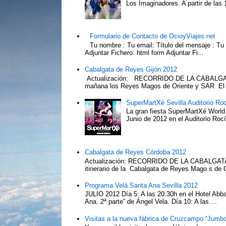
Los Imaginadores. A partir de las 1
Formulario de Contacto de OcioyViajes.net
Tu nombre : Tu email: Título del mensaje : Tu
Adjuntar Fichero: html form Adjuntar Fi...
Cabalgata de Reyes Gijón 2012
Actualización: RECORRIDO DE LA CABALGA
mañana los Reyes Magos de Oriente y SAR El Pr
SuperMartXé Sevilla Auditorio Ro
La gran fiesta SuperMartXé World T
Junio de 2012 en el Auditorio Ro
Cabalgata de Reyes Córdoba 2012
Actualización: RECORRIDO DE LA CABALG
itinerario de la Cabalgata de Reyes Mago s de 
Programa Velá Santa Ana Sevilla 2012
JULIO 2012 Día 5: A las 20:30h en el Hotel Abba:
Ana. 2ª parte” de Ángel Vela. Día 10: A las ...
Visitas a la nueva fábrica de Cruzcampo “Jumbo