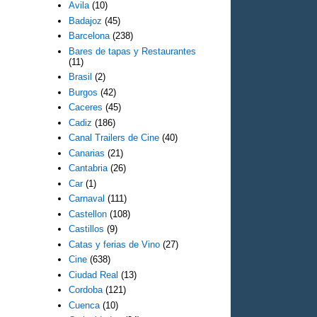
Avila
(10)
Badajoz
(45)
Barcelona
(238)
Bares de tapas y Restaurantes
(11)
Brasil
(2)
Burgos
(42)
Caceres
(45)
Cadiz
(186)
Canal Trailers de Cine
(40)
Canarias
(21)
Cantabria
(26)
Car
(1)
Carnaval
(111)
Castellon
(108)
Castillos
(9)
Catas y ferias de Vino
(27)
Cine
(638)
Ciudad Real
(13)
Cordoba
(121)
Cuenca
(10)