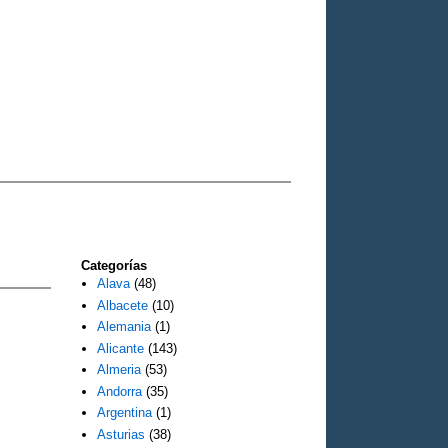
Categorías
Alava
(48)
Albacete
(10)
Alemania
(1)
Alicante
(143)
Almeria
(53)
Andorra
(35)
Argentina
(1)
Asturias
(38)