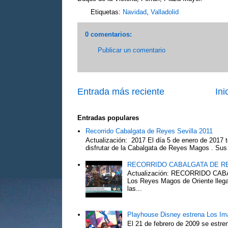
Etiquetas:
Navidad
,
Valladolid
0 comentarios:
Publicar un comentario
Entrada más reciente
Ini
Entradas populares
Recorrido Cabalgata de Reyes Sevilla 2011
Actualización: 2017 El día 5 de enero de 2017 t
disfrutar de la Cabalgata de Reyes Magos . Sus 
RECORRIDO CABALGATA DE R
Actualización: RECORRIDO C
Los Reyes Magos de Oriente llega
las...
Playhouse Disney estrena Los Im
El 21 de febrero de 2009 se estre