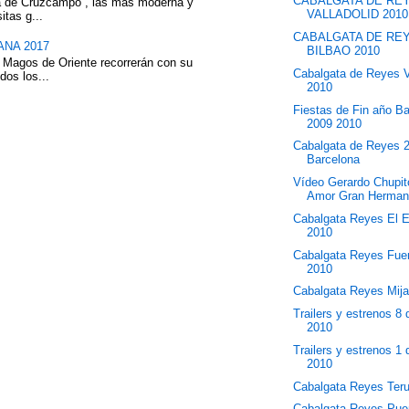
CABALGATA DE RE
eza de Cruzcampo , las más moderna y
VALLADOLID 2010
itas g...
CABALGATA DE RE
NA 2017
BILBAO 2010
 Magos de Oriente recorrerán con su
Cabalgata de Reyes V
dos los...
2010
Fiestas de Fin año B
2009 2010
Cabalgata de Reyes 
Barcelona
Vídeo Gerardo Chupit
Amor Gran Herma
Cabalgata Reyes El E
2010
Cabalgata Reyes Fuen
2010
Cabalgata Reyes Mij
Trailers y estrenos 8
2010
Trailers y estrenos 1
2010
Cabalgata Reyes Teru
Cabalgata Reyes Pue