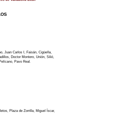
LOS
no, Juan Carlos I, Faisán, Cigüeña,
dillos, Doctor Montero, Unión, Silió,
 Pelícano, Pavo Real.
tos, Plaza de Zorrilla, Miguel Íscar,