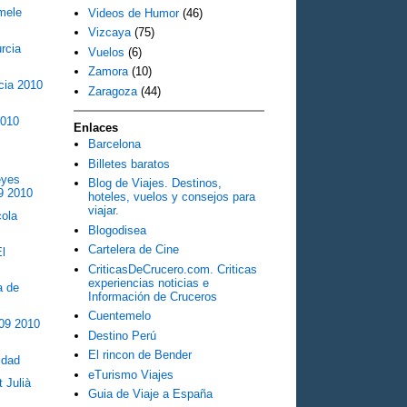
mele
Videos de Humor
(46)
Vizcaya
(75)
rcia
Vuelos
(6)
Zamora
(10)
cia 2010
Zaragoza
(44)
2010
Enlaces
Barcelona
Billetes baratos
eyes
Blog de Viajes. Destinos,
9 2010
hoteles, vuelos y consejos para
viajar.
cola
Blogodisea
Cartelera de Cine
El
CriticasDeCrucero.com. Criticas
experiencias noticias e
a de
Información de Cruceros
Cuentemelo
09 2010
Destino Perú
El rincon de Bender
idad
eTurismo Viajes
 Julià
Guia de Viaje a España