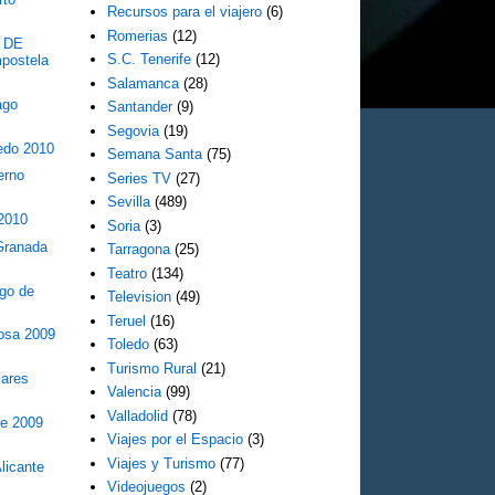
Recursos para el viajero
(6)
Romerias
(12)
 DE
S.C. Tenerife
(12)
postela
Salamanca
(28)
ago
Santander
(9)
Segovia
(19)
edo 2010
Semana Santa
(75)
erno
Series TV
(27)
Sevilla
(489)
 2010
Soria
(3)
Granada
Tarragona
(25)
Teatro
(134)
go de
Television
(49)
Teruel
(16)
tosa 2009
Toledo
(63)
Turismo Rural
(21)
ares
Valencia
(99)
Valladolid
(78)
te 2009
Viajes por el Espacio
(3)
Viajes y Turismo
(77)
licante
Videojuegos
(2)