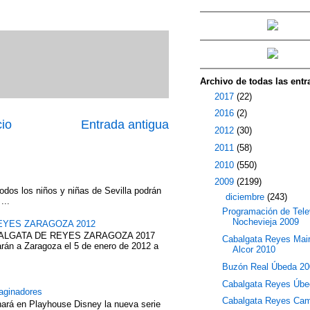
Archivo de todas las entr
►
2017
(22)
►
2016
(2)
cio
Entrada antigua
►
2012
(30)
►
2011
(58)
►
2010
(550)
▼
2009
(2199)
odos los niños y niñas de Sevilla podrán
▼
diciembre
(243)
...
Programación de Tele
Nochevieja 2009
EYES ZARAGOZA 2012
ABALGATA DE REYES ZARAGOZA 2017
Cabalgata Reyes Mair
rán a Zaragoza el 5 de enero de 2012 a
Alcor 2010
Buzón Real Úbeda 20
Cabalgata Reyes Úbe
aginadores
Cabalgata Reyes Ca
nará en Playhouse Disney la nueva serie