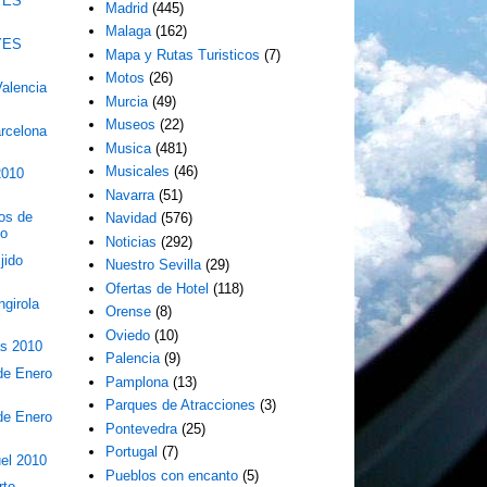
YES
Madrid
(445)
Malaga
(162)
YES
Mapa y Rutas Turisticos
(7)
Motos
(26)
alencia
Murcia
(49)
Museos
(22)
arcelona
Musica
(481)
Musicales
(46)
2010
Navarra
(51)
os de
Navidad
(576)
no
Noticias
(292)
jido
Nuestro Sevilla
(29)
Ofertas de Hotel
(118)
girola
Orense
(8)
Oviedo
(10)
as 2010
Palencia
(9)
 de Enero
Pamplona
(13)
Parques de Atracciones
(3)
 de Enero
Pontevedra
(25)
Portugal
(7)
el 2010
Pueblos con encanto
(5)
rto