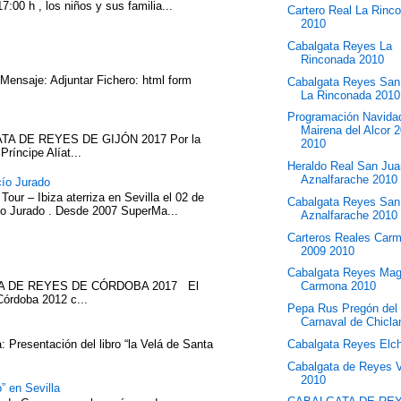
7:00 h , los niños y sus familia...
Cartero Real La Rinc
2010
Cabalgata Reyes La
Rinconada 2010
 Mensaje: Adjuntar Fichero: html form
Cabalgata Reyes San
La Rinconada 2010
Programación Navida
Mairena del Alcor 
TA DE REYES DE GIJÓN 2017 Por la
2010
íncipe Alíat...
Heraldo Real San Jua
Aznalfarache 2010
cío Jurado
our – Ibiza aterriza en Sevilla el 02 de
Cabalgata Reyes San
cío Jurado . Desde 2007 SuperMa...
Aznalfarache 2010
Carteros Reales Car
2009 2010
Cabalgata Reyes Ma
ATA DE REYES DE CÓRDOBA 2017 El
Carmona 2010
Córdoba 2012 c...
Pepa Rus Pregón del
Carnaval de Chicl
Cabalgata Reyes Elc
 Presentación del libro “la Velá de Santa
Cabalgata de Reyes 
2010
” en Sevilla