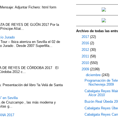
 Mensaje: Adjuntar Fichero: html form
TA DE REYES DE GIJÓN 2017 Por la
íncipe Alíat...
Archivo de todas las entr
►
2017
(22)
cío Jurado
our – Ibiza aterriza en Sevilla el 02 de
►
2016
(2)
cío Jurado . Desde 2007 SuperMa...
►
2012
(30)
►
2011
(58)
►
2010
(550)
ATA DE REYES DE CÓRDOBA 2017 El
▼
2009
(2199)
Córdoba 2012 c...
▼
diciembre
(243)
Programación de Tele
Nochevieja 2009
 Presentación del libro “la Velá de Santa
Cabalgata Reyes Mair
Alcor 2010
” en Sevilla
Buzón Real Úbeda 20
eza de Cruzcampo , las más moderna y
itas g...
Cabalgata Reyes Úbe
Cabalgata Reyes Ca
NA 2017