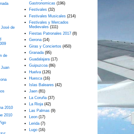
Gastronomicas
(196)
onada
Festivales
(32)
Festivales Musicales
(214)
Festivales y Mercados
Medievales
(111)
 José de
Fiestas Patronales 2017
(8)
d
Gerona
(14)
2009
Giras y Conciertos
(450)
Granada
(95)
n de
Guadalajara
(17)
Guipuzcoa
(86)
 Juan
Huelva
(126)
Huesca
(16)
mona
Islas Baleares
(42)
gos
Jaen
(81)
La Coruña
(37)
La Rioja
(42)
ana 2010
Las Palmas
(9)
he 2010
Leon
(17)
Vigo
Lerida
(7)
Lugo
(16)