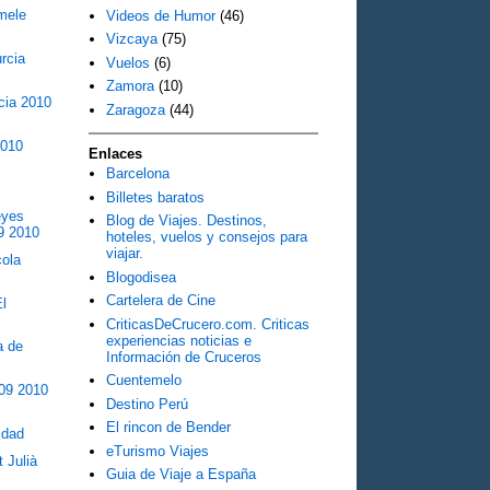
mele
Videos de Humor
(46)
Vizcaya
(75)
rcia
Vuelos
(6)
Zamora
(10)
cia 2010
Zaragoza
(44)
2010
Enlaces
Barcelona
Billetes baratos
eyes
Blog de Viajes. Destinos,
9 2010
hoteles, vuelos y consejos para
viajar.
cola
Blogodisea
Cartelera de Cine
El
CriticasDeCrucero.com. Criticas
experiencias noticias e
a de
Información de Cruceros
Cuentemelo
09 2010
Destino Perú
El rincon de Bender
idad
eTurismo Viajes
 Julià
Guia de Viaje a España