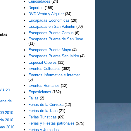
Curiosidades
(24)
Deportes
(159)
DVD Venta y Alquiler
(34)
Escapadas Economicas
(28)
Escapadas en San Valentin
(30)
Escapadas Puente Corpus
(6)
adas
Escapadas Puente de San Jose
(11)
Escapadas Puente Mayo
(4)
Escapadas Puente San Isidro
(4)
Especial Cibeles
(31)
Eventos Culturales
(392)
Eventos Informatica e Internet
(5)
Eventos Romanos
(12)
visión
Exposiciones
(162)
Fallas
(2)
ena del
Ferias de la Cerveza
(12)
Ferias de la Tapa
(21)
09 2010
Ferias Turisticas
(69)
da 2010
Ferias y Fiestas patronales
(575)
mas 2010
Ferias y Jornadas