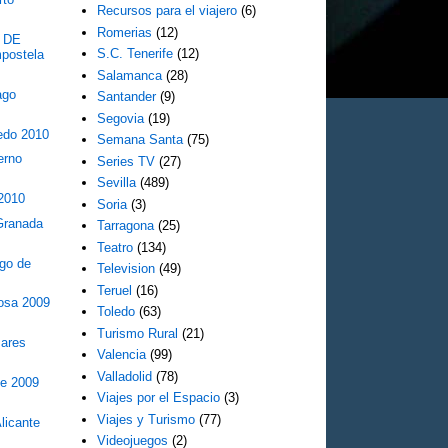
Recursos para el viajero
(6)
Romerias
(12)
 DE
S.C. Tenerife
(12)
postela
Salamanca
(28)
ago
Santander
(9)
Segovia
(19)
edo 2010
Semana Santa
(75)
erno
Series TV
(27)
Sevilla
(489)
 2010
Soria
(3)
Granada
Tarragona
(25)
Teatro
(134)
go de
Television
(49)
Teruel
(16)
tosa 2009
Toledo
(63)
Turismo Rural
(21)
ares
Valencia
(99)
Valladolid
(78)
te 2009
Viajes por el Espacio
(3)
Viajes y Turismo
(77)
licante
Videojuegos
(2)