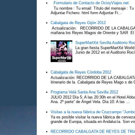
Formulario de Contacto de OcioyViajes.net
Tu nombre : Tu email: Título del mensaje : Tu
Adjuntar Fichero: html form Adjuntar Fi...
Cabalgata de Reyes Gijón 2012
Actualización: RECORRIDO DE LA CABALGA
mañana los Reyes Magos de Oriente y SAR El Pr
SuperMartXé Sevilla Auditorio Ro
La gran fiesta SuperMartXé World T
Junio de 2012 en el Auditorio Ro
Cabalgata de Reyes Córdoba 2012
Actualización: RECORRIDO DE LA CABALG
itinerario de la Cabalgata de Reyes Mago s de 
Programa Velá Santa Ana Sevilla 2012
JULIO 2012 Día 5: A las 20:30h en el Hotel Abba:
Ana. 2ª parte” de Ángel Vela. Día 10: A las ...
Visitas a la nueva fábrica de Cruzcampo “Jumbo
Ya es posible visitar la nueva fábrica de cerv
grande de Europa, situada en Andalucía. Son vis
RECORRIDO CABALGATA DE REYES DE TRIA