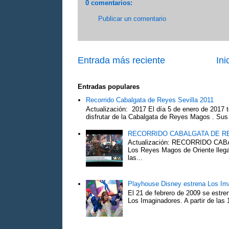
0 comentarios:
Publicar un comentario
Entrada más reciente
Ini
Entradas populares
Recorrido Cabalgata de Reyes Sevilla 2011
Actualización: 2017 El día 5 de enero de 2017 t
disfrutar de la Cabalgata de Reyes Magos . Sus 
RECORRIDO CABALGATA DE R
Actualización: RECORRIDO C
Los Reyes Magos de Oriente llega
las...
Playhouse Disney estrena Los Im
El 21 de febrero de 2009 se estre
Los Imaginadores. A partir de las 1