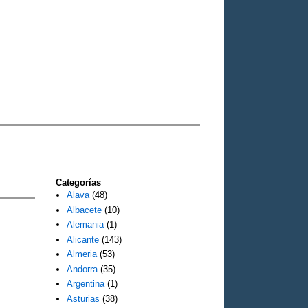
Categorías
Alava
(48)
Albacete
(10)
Alemania
(1)
Alicante
(143)
Almeria
(53)
Andorra
(35)
Argentina
(1)
Asturias
(38)