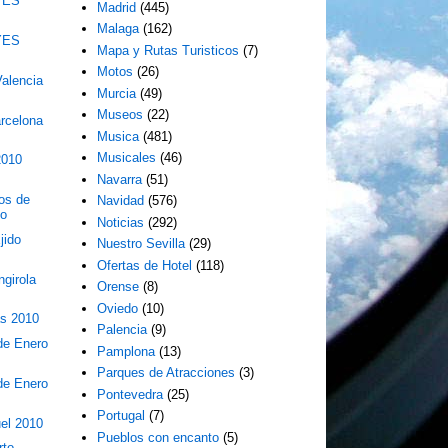
YES
Madrid
(445)
Malaga
(162)
YES
Mapa y Rutas Turisticos
(7)
Motos
(26)
alencia
Murcia
(49)
Museos
(22)
arcelona
Musica
(481)
Musicales
(46)
2010
Navarra
(51)
os de
Navidad
(576)
no
Noticias
(292)
jido
Nuestro Sevilla
(29)
Ofertas de Hotel
(118)
girola
Orense
(8)
Oviedo
(10)
as 2010
Palencia
(9)
 de Enero
Pamplona
(13)
Parques de Atracciones
(3)
 de Enero
Pontevedra
(25)
Portugal
(7)
el 2010
Pueblos con encanto
(5)
rto