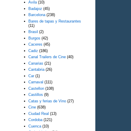
Avila
(10)
Badajoz
(45)
Barcelona
(238)
Bares de tapas y Restaurantes
(11)
Brasil
(2)
Burgos
(42)
Caceres
(45)
Cadiz
(186)
Canal Trailers de Cine
(40)
Canarias
(21)
Cantabria
(26)
Car
(1)
Carnaval
(111)
Castellon
(108)
Castillos
(9)
Catas y ferias de Vino
(27)
Cine
(638)
Ciudad Real
(13)
Cordoba
(121)
Cuenca
(10)