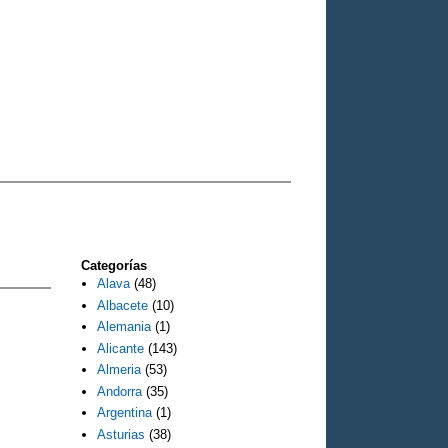
Categorías
Alava
(48)
Albacete
(10)
Alemania
(1)
Alicante
(143)
Almeria
(53)
Andorra
(35)
Argentina
(1)
Asturias
(38)