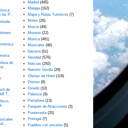
Madrid
(445)
Malaga
(162)
Música
las P...
Mapa y Rutas Turisticos
(7)
Motos
(26)
Entrada
Murcia
(49)
elonero
Museos
(22)
Musica
(481)
conómica
Musicales
(46)
Navarra
(51)
lmería
Navidad
(576)
eñora de
Noticias
(292)
nt...
Nuestro Sevilla
(29)
Ofertas de Hotel
(118)
o
Orense
(8)
Oviedo
(10)
uch de
&B T...
Palencia
(9)
Pamplona
(13)
disco,
l
Parques de Atracciones
(3)
Pontevedra
(25)
Portugal
(7)
usicales
al...
Pueblos con encanto
(5)