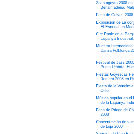
Zoco agosto 2008 en
Benalmádena, Mál
Feria de Gelves 2008
Exposición de La con
El Escorial en Mad
Circ Panic en el Parq
Espanya Industrial, 
Muestra Internacional
Danza Folklórica 2
...
Festival de Jazz 200
Punta Umbría, Hue
Fiestas Goyescas Pe
Romero 2008 en R
Fiesta de la Vendimi
Olite
Música popular en el
de la Espanya Indus
Feria de Priego de C
2008
Concentración de vuel
de Loja 2008
Semana de Cine Fant