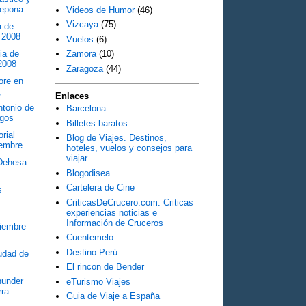
tepona
Videos de Humor
(46)
Vizcaya
(75)
a de
g 2008
Vuelos
(6)
ia de
Zamora
(10)
2008
Zaragoza
(44)
ore en
 ...
Enlaces
tonio de
Barcelona
rgos
Billetes baratos
rial
Blog de Viajes. Destinos,
embre...
hoteles, vuelos y consejos para
viajar.
 Dehesa
Blogodisea
Cartelera de Cine
s
CriticasDeCrucero.com. Criticas
experiencias noticias e
Información de Cruceros
iembre
Cuentemelo
Destino Perú
udad de
El rincon de Bender
hunder
eTurismo Viajes
rra
Guia de Viaje a España