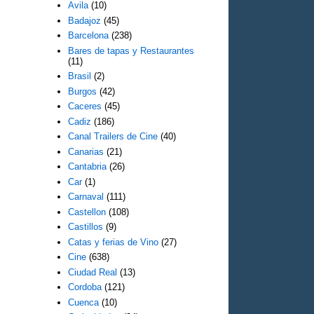
Avila
(10)
Badajoz
(45)
Barcelona
(238)
Bares de tapas y Restaurantes
(11)
Brasil
(2)
Burgos
(42)
Caceres
(45)
Cadiz
(186)
Canal Trailers de Cine
(40)
Canarias
(21)
Cantabria
(26)
Car
(1)
Carnaval
(111)
Castellon
(108)
Castillos
(9)
Catas y ferias de Vino
(27)
Cine
(638)
Ciudad Real
(13)
Cordoba
(121)
Cuenca
(10)