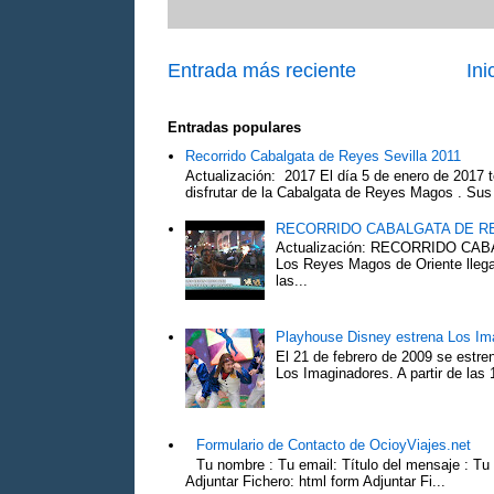
Entrada más reciente
Ini
Entradas populares
Recorrido Cabalgata de Reyes Sevilla 2011
Actualización: 2017 El día 5 de enero de 2017 t
disfrutar de la Cabalgata de Reyes Magos . Sus 
RECORRIDO CABALGATA DE R
Actualización: RECORRIDO C
Los Reyes Magos de Oriente llega
las...
Playhouse Disney estrena Los Im
El 21 de febrero de 2009 se estre
Los Imaginadores. A partir de las 1
Formulario de Contacto de OcioyViajes.net
Tu nombre : Tu email: Título del mensaje : Tu
Adjuntar Fichero: html form Adjuntar Fi...