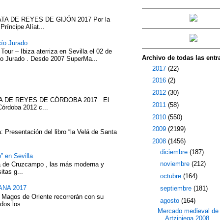
TA DE REYES DE GIJÓN 2017 Por la
íncipe Alíat...
cío Jurado
our – Ibiza aterriza en Sevilla el 02 de
Archivo de todas las entr
cío Jurado . Desde 2007 SuperMa...
►
2017
(22)
►
2016
(2)
►
2012
(30)
ATA DE REYES DE CÓRDOBA 2017 El
►
2011
(58)
Córdoba 2012 c...
►
2010
(550)
►
2009
(2199)
 Presentación del libro “la Velá de Santa
▼
2008
(1456)
►
diciembre
(187)
” en Sevilla
►
noviembre
(212)
eza de Cruzcampo , las más moderna y
itas g...
►
octubre
(164)
NA 2017
►
septiembre
(181)
 Magos de Oriente recorrerán con su
▼
agosto
(164)
dos los...
Mercado medieval de
Artziniega 2008