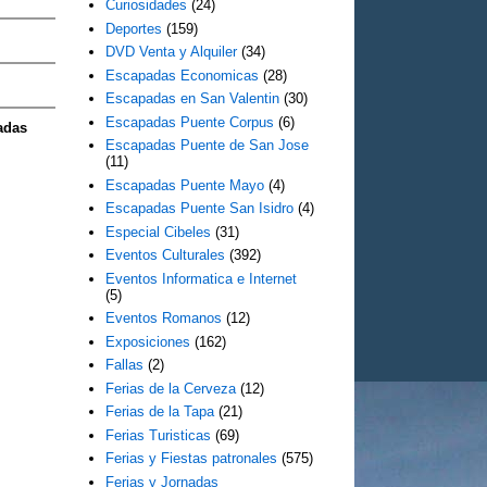
Curiosidades
(24)
Deportes
(159)
DVD Venta y Alquiler
(34)
Escapadas Economicas
(28)
Escapadas en San Valentin
(30)
Escapadas Puente Corpus
(6)
adas
Escapadas Puente de San Jose
(11)
Escapadas Puente Mayo
(4)
Escapadas Puente San Isidro
(4)
Especial Cibeles
(31)
Eventos Culturales
(392)
Eventos Informatica e Internet
(5)
Eventos Romanos
(12)
Exposiciones
(162)
Fallas
(2)
Ferias de la Cerveza
(12)
Ferias de la Tapa
(21)
Ferias Turisticas
(69)
Ferias y Fiestas patronales
(575)
Ferias y Jornadas