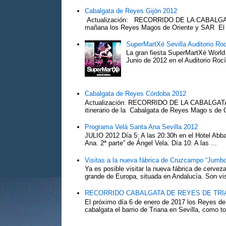
Cabalgata de Reyes Gijón 2012
Actualización: RECORRIDO DE LA CABALGA
mañana los Reyes Magos de Oriente y SAR El Pr
SuperMartXé Sevilla Auditorio Ro
La gran fiesta SuperMartXé World T
Junio de 2012 en el Auditorio Ro
Cabalgata de Reyes Córdoba 2012
Actualización: RECORRIDO DE LA CABALG
itinerario de la Cabalgata de Reyes Mago s de 
Programa Velá Santa Ana Sevilla 2012
JULIO 2012 Día 5: A las 20:30h en el Hotel Abba:
Ana. 2ª parte” de Ángel Vela. Día 10: A las ...
Visitas a la nueva fábrica de Cruzcampo “Jumbo
Ya es posible visitar la nueva fábrica de cerv
grande de Europa, situada en Andalucía. Son vis
RECORRIDO CABALGATA DE REYES DE TRIA
El próximo día 6 de enero de 2017 los Reyes de
cabalgata el barrio de Triana en Sevilla, como to