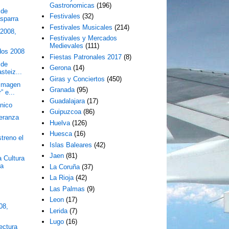
Gastronomicas
(196)
 de
Festivales
(32)
asparra
Festivales Musicales
(214)
 2008,
Festivales y Mercados
Medievales
(111)
idos 2008
Fiestas Patronales 2017
(8)
 de
Gerona
(14)
steiz...
Giras y Conciertos
(450)
 Imagen
Granada
(95)
” e...
Guadalajara
(17)
ánico
Guipuzcoa
(86)
eranza
Huelva
(126)
Huesca
(16)
streno el
Islas Baleares
(42)
Jaen
(81)
a Cultura
ia
La Coruña
(37)
La Rioja
(42)
Las Palmas
(9)
Leon
(17)
08,
Lerida
(7)
Lugo
(16)
ectura