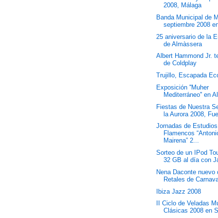
2008, Málaga
Banda Municipal de 
septiembre 2008 en 
25 aniversario de la 
de Almàssera
Albert Hammond Jr. t
de Coldplay
Trujillo, Escapada E
Exposición ''Muher
Mediterráneo'' en A
Fiestas de Nuestra S
la Aurora 2008, Fue
Jornadas de Estudios
Flamencos “Antoni
Mairena” 2...
Sorteo de un IPod To
32 GB al día con J
Nena Daconte nuevo 
Retales de Carnava
Ibiza Jazz 2008
II Ciclo de Veladas M
Clásicas 2008 en S