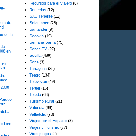
Recursos para el viajero
(6)
aga
Romerias
(12)
S.C. Tenerife
(12)
jura de
Salamanca
(28)
rid
Santander
(9)
ue de la
Segovia
(19)
...
Semana Santa
(75)
 de
Series TV
(27)
008 en
Sevilla
(489)
Soria
(3)
8 en
lva
Tarragona
(25)
Teatro
(134)
dro
onda
Television
(49)
a 2008
Teruel
(16)
Toledo
(63)
 Parque
Turismo Rural
(21)
tri...
Valencia
(99)
órdoba
Valladolid
(78)
Viajes por el Espacio
(3)
o libre
Viajes y Turismo
(77)
Videojuegos
(2)
ástico y