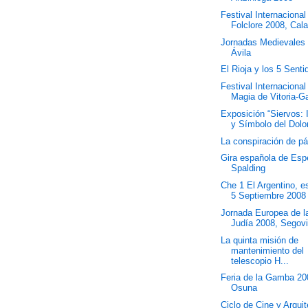
Festival Internacional
Folclore 2008, Cal
Jornadas Medievales
Ávila
El Rioja y los 5 Sent
Festival Internacional
Magia de Vitoria-Ga
Exposición “Siervos:
y Símbolo del Dolor
La conspiración de p
Gira española de Esp
Spalding
Che 1 El Argentino, e
5 Septiembre 2008
Jornada Europea de l
Judía 2008, Segov
La quinta misión de
mantenimiento del
telescopio H...
Feria de la Gamba 20
Osuna
Ciclo de Cine y Arquit