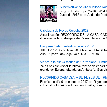
SuperMartXé Sevilla Auditorio Ro
La gran fiesta SuperMartXé World T
Junio de 2012 en el Auditorio Ro
Cabalgata de Reyes Córdoba 2012
Actualización: RECORRIDO DE LA CABALG
itinerario de la Cabalgata de Reyes Mago s de 
Programa Velá Santa Ana Sevilla 2012
JULIO 2012 Día 5: A las 20:30h en el Hotel Abba:
Ana. 2ª parte” de Ángel Vela. Día 10: A las ...
Visitas a la nueva fábrica de Cruzcampo “Jumbo
Ya es posible visitar la nueva fábrica de cerv
grande de Europa, situada en Andalucía. Son vis
RECORRIDO CABALGATA DE REYES DE TRIA
El próximo día 6 de enero de 2017 los Reyes de
cabalgata el barrio de Triana en Sevilla, como to