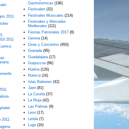
Gastronomicas
(196)
Jaén
Festivales
(32)
Festivales Musicales
(214)
gos 2011
Festivales y Mercados
toles
Medievales
(111)
Fiestas Patronales 2017
(8)
ES
Gerona
(14)
10 2011
Giras y Conciertos
(450)
Cuenca
Granada
(95)
Guadalajara
(17)
Las
naria
Guipuzcoa
(86)
Huelva
(126)
enerife
Huesca
(16)
Islas Baleares
(42)
Jaen
(81)
 2011
La Coruña
(37)
alona
La Rioja
(42)
Las Palmas
(9)
italet
Leon
(17)
Lerida
(7)
o 2011
Lugo
(16)
tagena