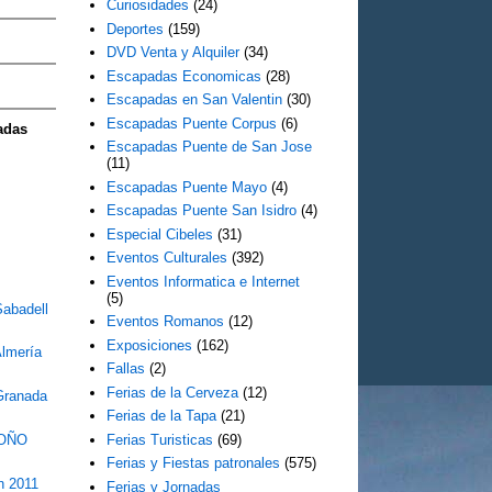
Curiosidades
(24)
Deportes
(159)
DVD Venta y Alquiler
(34)
Escapadas Economicas
(28)
Escapadas en San Valentin
(30)
Escapadas Puente Corpus
(6)
adas
Escapadas Puente de San Jose
(11)
Escapadas Puente Mayo
(4)
Escapadas Puente San Isidro
(4)
Especial Cibeles
(31)
Eventos Culturales
(392)
Eventos Informatica e Internet
(5)
Sabadell
Eventos Romanos
(12)
Exposiciones
(162)
Almería
Fallas
(2)
Ferias de la Cerveza
(12)
Granada
Ferias de la Tapa
(21)
ROÑO
Ferias Turisticas
(69)
Ferias y Fiestas patronales
(575)
n 2011
Ferias y Jornadas