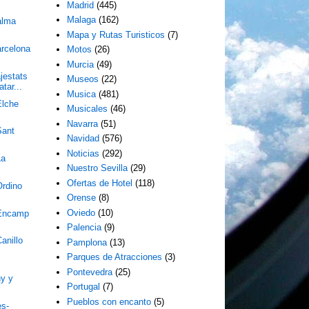
Madrid
(445)
Malaga
(162)
alma
Mapa y Rutas Turisticos
(7)
arcelona
Motos
(26)
Murcia
(49)
jestats
Museos
(22)
tar...
Musica
(481)
Elche
Musicales
(46)
Navarra
(51)
Sant
Navidad
(576)
Noticias
(292)
La
Nuestro Sevilla
(29)
Ofertas de Hotel
(118)
Ordino
Orense
(8)
Oviedo
(10)
 Encamp
Palencia
(9)
anillo
Pamplona
(13)
Parques de Atracciones
(3)
Pontevedra
(25)
y y
Portugal
(7)
Pueblos con encanto
(5)
es-