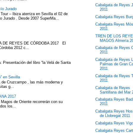
Cabalgata de Reyes 
cío Jurado
2011
our – Ibiza aterriza en Sevilla el 02 de
Cabalgata Reyes Bur
cío Jurado . Desde 2007 SuperMa...
Cabalgata Reyes Mós
2011
TREN DE LOS REY
MAGOS Almería 20
ATA DE REYES DE CÓRDOBA 2017 El
Córdoba 2012 c...
Cabalgata de Reyes 
2011
Cabalgata de Reyes 
 Presentación del libro “la Velá de Santa
Palmas de Gran Ca
2011
Cabalgata de Reyes T
” en Sevilla
2011
eza de Cruzcampo , las más moderna y
itas g...
Cabalgata de Reyes
Santillana del Mar
NA 2017
Cabalgata Reyes Bad
 Magos de Oriente recorrerán con su
2011
dos los...
Cabalgata Reyes Hosp
de Llobregat 2011
Cabalgata Reyes Vig
Cabalgata Reyes Car