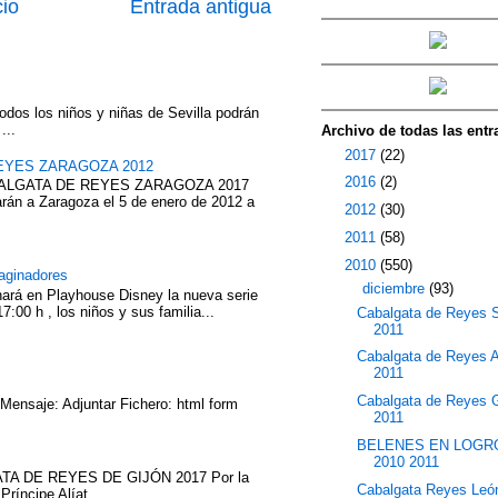
cio
Entrada antigua
odos los niños y niñas de Sevilla podrán
...
Archivo de todas las entr
►
2017
(22)
EYES ZARAGOZA 2012
►
2016
(2)
ABALGATA DE REYES ZARAGOZA 2017
rán a Zaragoza el 5 de enero de 2012 a
►
2012
(30)
►
2011
(58)
▼
2010
(550)
aginadores
▼
diciembre
(93)
nará en Playhouse Disney la nueva serie
7:00 h , los niños y sus familia...
Cabalgata de Reyes 
2011
Cabalgata de Reyes 
2011
Cabalgata de Reyes 
 Mensaje: Adjuntar Fichero: html form
2011
BELENES EN LOG
2010 2011
TA DE REYES DE GIJÓN 2017 Por la
Cabalgata Reyes Leó
íncipe Alíat...