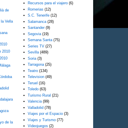
Recursos para el viajero
(6)
Romerias
(12)
lià de
S.C. Tenerife
(12)
la Vella
Salamanca
(28)
Santander
(9)
sana
Segovia
(19)
Semana Santa
(75)
 2010
Series TV
(27)
p 2010
Sevilla
(489)
 2010
Soria
(3)
Tarragona
(25)
Málaga
Teatro
(134)
Córdoba
Television
(49)
Teruel
(16)
adolid
Toledo
(63)
Turismo Rural
(21)
dalajara
Valencia
(99)
Valladolid
(78)
agoza
Viajes por el Espacio
(3)
Viajes y Turismo
(77)
yo de la
Videojuegos
(2)