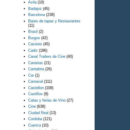
Avila
(10)
Badajoz
(45)
Barcelona
(238)
Bares de tapas y Restaurantes
(11)
Brasil
(2)
Burgos
(42)
Caceres
(45)
Cadiz
(186)
Canal Trailers de Cine
(40)
Canarias
(21)
Cantabria
(26)
Car
(1)
Carnaval
(111)
Castellon
(108)
Castillos
(9)
Catas y ferias de Vino
(27)
Cine
(638)
Ciudad Real
(13)
Cordoba
(121)
Cuenca
(10)