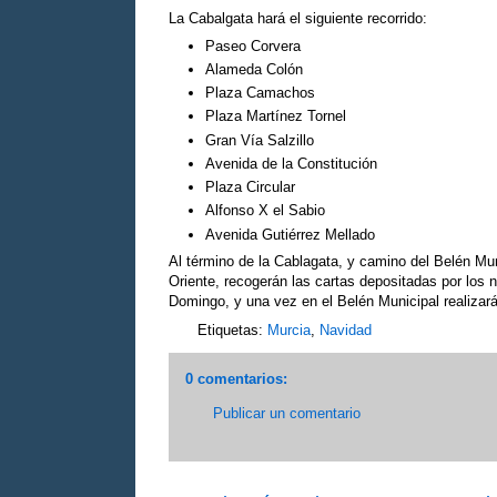
La Cabalgata hará el siguiente recorrido:
Paseo Corvera
Alameda Colón
Plaza Camachos
Plaza Martínez Tornel
Gran Vía Salzillo
Avenida de la Constitución
Plaza Circular
Alfonso X el Sabio
Avenida Gutiérrez Mellado
Al término de la Cablagata, y camino del Belén M
Oriente, recogerán las cartas depositadas por los 
Domingo, y una vez en el Belén Municipal realizar
Etiquetas:
Murcia
,
Navidad
0 comentarios:
Publicar un comentario