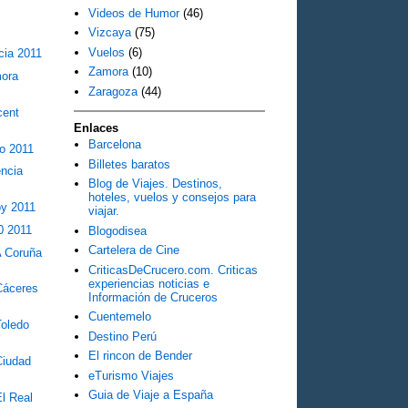
Videos de Humor
(46)
Vizcaya
(75)
Vuelos
(6)
cia 2011
Zamora
(10)
mora
Zaragoza
(44)
cent
Enlaces
Barcelona
o 2011
Billetes baratos
encia
Blog de Viajes. Destinos,
hoteles, vuelos y consejos para
oy 2011
viajar.
0 2011
Blogodisea
Cartelera de Cine
A Coruña
CriticasDeCrucero.com. Criticas
experiencias noticias e
Cáceres
Información de Cruceros
Cuentemelo
Toledo
Destino Perú
El rincon de Bender
Ciudad
eTurismo Viajes
Guia de Viaje a España
l Real