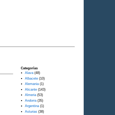
Categorías
Alava
(48)
Albacete
(10)
Alemania
(1)
Alicante
(143)
Almeria
(53)
Andorra
(35)
Argentina
(1)
Asturias
(38)