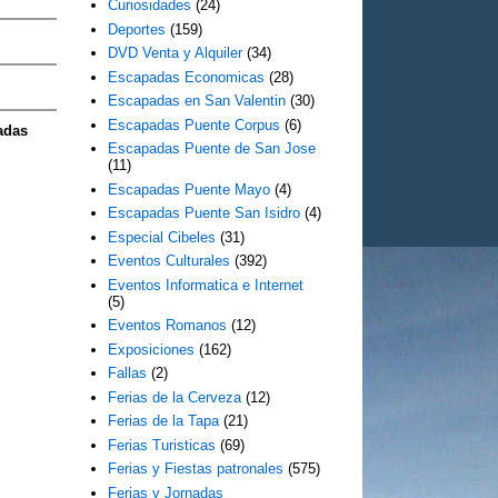
Curiosidades
(24)
Deportes
(159)
DVD Venta y Alquiler
(34)
Escapadas Economicas
(28)
Escapadas en San Valentin
(30)
Escapadas Puente Corpus
(6)
adas
Escapadas Puente de San Jose
(11)
Escapadas Puente Mayo
(4)
Escapadas Puente San Isidro
(4)
Especial Cibeles
(31)
Eventos Culturales
(392)
Eventos Informatica e Internet
(5)
Eventos Romanos
(12)
Exposiciones
(162)
Fallas
(2)
Ferias de la Cerveza
(12)
Ferias de la Tapa
(21)
Ferias Turisticas
(69)
Ferias y Fiestas patronales
(575)
Ferias y Jornadas