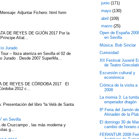
►
junio
(171)
►
mayo
(130)
 Mensaje: Adjuntar Fichero: html form
►
abril
(109)
▼
marzo
(25)
Open de España 2008
TA DE REYES DE GIJÓN 2017 Por la
en Sevilla
íncipe Alíat...
Música: Bob Sinclar
cío Jurado
Curiosidad
our – Ibiza aterriza en Sevilla el 02 de
cío Jurado . Desde 2007 SuperMa...
XII Festival Juvenil 
de Teatro Grecolati
Excursión cultural y
económica
ATA DE REYES DE CÓRDOBA 2017 El
Crónica de la visita a
Córdoba 2012 c...
2008
La momia 3: La tumba
emperador dragón
 Presentación del libro “la Velá de Santa
8ª Feria del Jamón d
Almadén de la Plat
” en Sevilla
El domingo 30 de Ma
eza de Cruzcampo , las más moderna y
cambio de horario a
itas g...
FERANTUR 2008 Fer