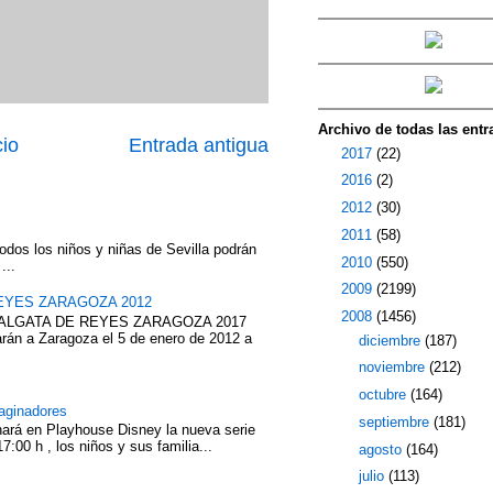
Archivo de todas las entr
cio
Entrada antigua
►
2017
(22)
►
2016
(2)
►
2012
(30)
►
2011
(58)
odos los niños y niñas de Sevilla podrán
►
2010
(550)
...
►
2009
(2199)
EYES ZARAGOZA 2012
▼
2008
(1456)
ABALGATA DE REYES ZARAGOZA 2017
rán a Zaragoza el 5 de enero de 2012 a
►
diciembre
(187)
►
noviembre
(212)
►
octubre
(164)
aginadores
►
septiembre
(181)
nará en Playhouse Disney la nueva serie
7:00 h , los niños y sus familia...
►
agosto
(164)
►
julio
(113)