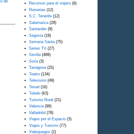
to de
Recursos para el viajero
(6)
Romerias
(12)
d
S.C. Tenerife
(12)
Salamanca
(28)
Santander
(9)
Segovia
(19)
Semana Santa
(75)
Series TV
(27)
Sevilla
(489)
Soria
(3)
Tarragona
(25)
Teatro
(134)
Television
(49)
Teruel
(16)
Toledo
(63)
Turismo Rural
(21)
Valencia
(99)
Valladolid
(78)
Viajes por el Espacio
(3)
Viajes y Turismo
(77)
Videojuegos
(2)