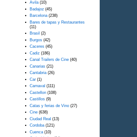
Avila
(10)
Badajoz
(45)
Barcelona
(238)
Bares de tapas y Restaurantes
(11)
Brasil
(2)
Burgos
(42)
Caceres
(45)
Cadiz
(186)
Canal Trailers de Cine
(40)
Canarias
(21)
Cantabria
(26)
Car
(1)
Carnaval
(111)
Castellon
(108)
Castillos
(9)
Catas y ferias de Vino
(27)
Cine
(638)
Ciudad Real
(13)
Cordoba
(121)
Cuenca
(10)