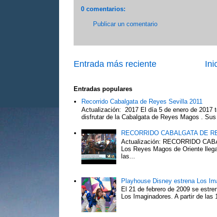
0 comentarios:
Publicar un comentario
Entrada más reciente
Ini
Entradas populares
Recorrido Cabalgata de Reyes Sevilla 2011
Actualización: 2017 El día 5 de enero de 2017 t
disfrutar de la Cabalgata de Reyes Magos . Sus 
RECORRIDO CABALGATA DE R
Actualización: RECORRIDO C
Los Reyes Magos de Oriente llega
las...
Playhouse Disney estrena Los Im
El 21 de febrero de 2009 se estre
Los Imaginadores. A partir de las 1