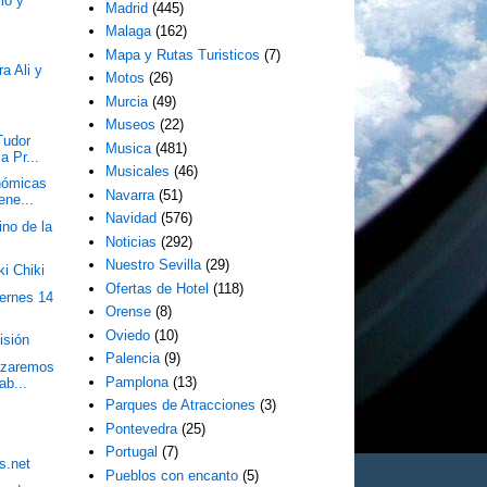
mo y
Madrid
(445)
Malaga
(162)
Mapa y Rutas Turisticos
(7)
ra Ali y
Motos
(26)
Murcia
(49)
Museos
(22)
Tudor
Musica
(481)
a Pr...
Musicales
(46)
nómicas
Navarra
(51)
ene...
Navidad
(576)
ino de la
Noticias
(292)
Nuestro Sevilla
(29)
ki Chiki
Ofertas de Hotel
(118)
iernes 14
Orense
(8)
Oviedo
(10)
isión
Palencia
(9)
azaremos
Pamplona
(13)
ab...
Parques de Atracciones
(3)
Pontevedra
(25)
Portugal
(7)
s.net
Pueblos con encanto
(5)