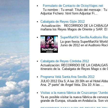
Formulario de Contacto de OcioyViajes.net
Tu nombre : Tu email: Título del mensaje : Tu
Adjuntar Fichero: html form Adjuntar Fi...
Cabalgata de Reyes Gijón 2012
Actualización: RECORRIDO DE LA CABALGA
mañana los Reyes Magos de Oriente y SAR El Pr
SuperMartXé Sevilla Auditorio Ro
La gran fiesta SuperMartXé World T
Junio de 2012 en el Auditorio Ro
Cabalgata de Reyes Córdoba 2012
Actualización: RECORRIDO DE LA CABALG
itinerario de la Cabalgata de Reyes Mago s de 
Programa Velá Santa Ana Sevilla 2012
JULIO 2012 Día 5: A las 20:30h en el Hotel Abba:
Ana. 2ª parte” de Ángel Vela. Día 10: A las ...
Visitas a la nueva fábrica de Cruzcampo “Jumbo
Ya es posible visitar la nueva fábrica de cerv
grande de Europa, situada en Andalucía. Son vis