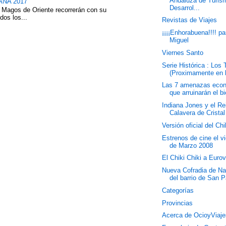
Andaluza de Turis
NA 2017
Desarrol...
 Magos de Oriente recorrerán con su
dos los...
Revistas de Viajes
¡¡¡¡Enhorabuena!!!! pa
Miguel
Viernes Santo
Serie Histórica : Los 
(Proximamente en l
Las 7 amenazas eco
que arruinarán el bi
Indiana Jones y el Re
Calavera de Cristal
Versión oficial del Chi
Estrenos de cine el v
de Marzo 2008
El Chiki Chiki a Eurov
Nueva Cofradia de N
del barrio de San P
Categorías
Provincias
Acerca de OcioyViaje