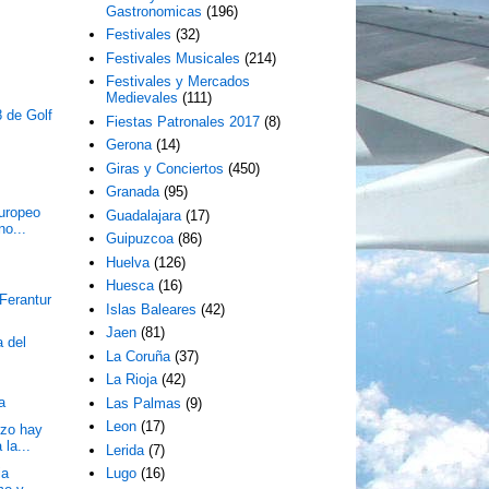
Gastronomicas
(196)
Festivales
(32)
Festivales Musicales
(214)
Festivales y Mercados
Medievales
(111)
 de Golf
Fiestas Patronales 2017
(8)
Gerona
(14)
Giras y Conciertos
(450)
Granada
(95)
Europeo
Guadalajara
(17)
no...
Guipuzcoa
(86)
Huelva
(126)
Huesca
(16)
 Ferantur
Islas Baleares
(42)
Jaen
(81)
 del
La Coruña
(37)
La Rioja
(42)
e
a
Las Palmas
(9)
Leon
(17)
rzo hay
 la...
Lerida
(7)
ia
Lugo
(16)