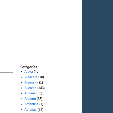
Categorías
Alava
(48)
Albacete
(10)
Alemania
(1)
Alicante
(143)
Almeria
(53)
Andorra
(35)
Argentina
(1)
Asturias
(38)