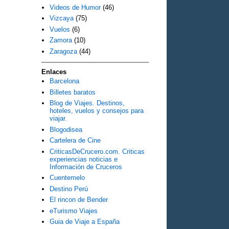
Videos de Humor
(46)
Vizcaya
(75)
Vuelos
(6)
Zamora
(10)
Zaragoza
(44)
Enlaces
Barcelona
Billetes baratos
Blog de Viajes. Destinos,
hoteles, vuelos y consejos para
viajar.
Blogodisea
Cartelera de Cine
CriticasDeCrucero.com. Criticas
experiencias noticias e
Información de Cruceros
Cuentemelo
Destino Perú
El rincon de Bender
eTurismo Viajes
Guia de Viaje a España