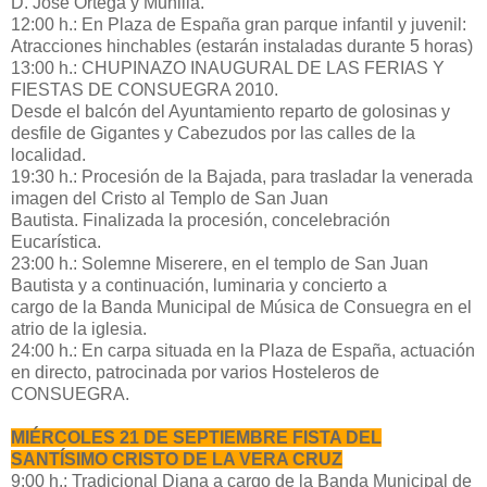
D. José Ortega y Munilla.
12:00 h.: En Plaza de España gran parque infantil y juvenil:
Atracciones hinchables (estarán instaladas durante 5 horas)
13:00 h.: CHUPINAZO INAUGURAL DE LAS FERIAS Y
FIESTAS DE CONSUEGRA 2010.
Desde el balcón del Ayuntamiento reparto de golosinas y
desfile de Gigantes y Cabezudos por las calles de la
localidad.
19:30 h.: Procesión de la Bajada, para trasladar la venerada
imagen del Cristo al Templo de San Juan
Bautista. Finalizada la procesión, concelebración
Eucarística.
23:00 h.: Solemne Miserere, en el templo de San Juan
Bautista y a continuación, luminaria y concierto a
cargo de la Banda Municipal de Música de Consuegra en el
atrio de la iglesia.
24:00 h.: En carpa situada en la Plaza de España, actuación
en directo, patrocinada por varios Hosteleros de
CONSUEGRA.
MIÉRCOLES 21 DE SEPTIEMBRE FISTA DEL
SANTÍSIMO CRISTO DE LA VERA CRUZ
9:00 h.: Tradicional Diana a cargo de la Banda Municipal de