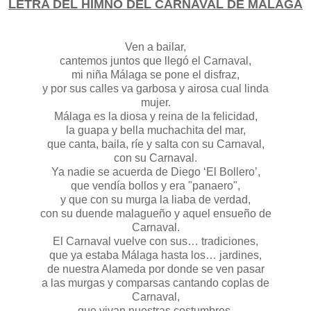
LETRA DEL HIMNO DEL CARNAVAL DE MÁLAGA
Ven a bailar,
cantemos juntos que llegó el Carnaval,
mi niña Málaga se pone el disfraz,
y por sus calles va garbosa y airosa cual linda
mujer.
Málaga es la diosa y reina de la felicidad,
la guapa y bella muchachita del mar,
que canta, baila, ríe y salta con su Carnaval,
con su Carnaval.
Ya nadie se acuerda de Diego ‘El Bollero’,
que vendía bollos y era "panaero",
y que con su murga la liaba de verdad,
con su duende malagueño y aquel ensueño de
Carnaval.
El Carnaval vuelve con sus… tradiciones,
que ya estaba Málaga hasta los… jardines,
de nuestra Alameda por donde se ven pasar
a las murgas y comparsas cantando coplas de
Carnaval,
que vivan nuestras costumbres,