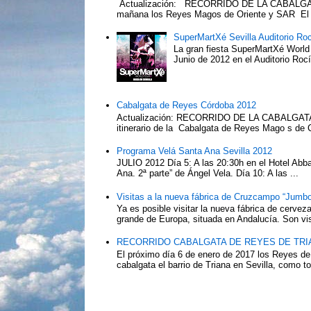
Actualización: RECORRIDO DE LA CABALGA
mañana los Reyes Magos de Oriente y SAR El Pr
SuperMartXé Sevilla Auditorio Ro
La gran fiesta SuperMartXé World T
Junio de 2012 en el Auditorio Ro
Cabalgata de Reyes Córdoba 2012
Actualización: RECORRIDO DE LA CABALG
itinerario de la Cabalgata de Reyes Mago s de 
Programa Velá Santa Ana Sevilla 2012
JULIO 2012 Día 5: A las 20:30h en el Hotel Abba:
Ana. 2ª parte” de Ángel Vela. Día 10: A las ...
Visitas a la nueva fábrica de Cruzcampo “Jumbo
Ya es posible visitar la nueva fábrica de cerv
grande de Europa, situada en Andalucía. Son vis
RECORRIDO CABALGATA DE REYES DE TRIA
El próximo día 6 de enero de 2017 los Reyes de
cabalgata el barrio de Triana en Sevilla, como to