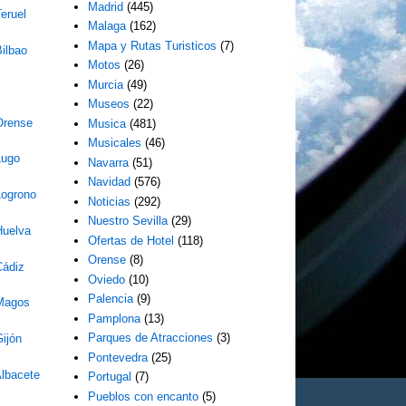
Madrid
(445)
eruel
Malaga
(162)
Mapa y Rutas Turisticos
(7)
ilbao
Motos
(26)
Murcia
(49)
Museos
(22)
Orense
Musica
(481)
Musicales
(46)
Lugo
Navarra
(51)
Navidad
(576)
Logrono
Noticias
(292)
Nuestro Sevilla
(29)
Huelva
Ofertas de Hotel
(118)
Orense
(8)
Cádiz
Oviedo
(10)
Palencia
(9)
 Magos
Pamplona
(13)
Parques de Atracciones
(3)
ijón
Pontevedra
(25)
Albacete
Portugal
(7)
Pueblos con encanto
(5)