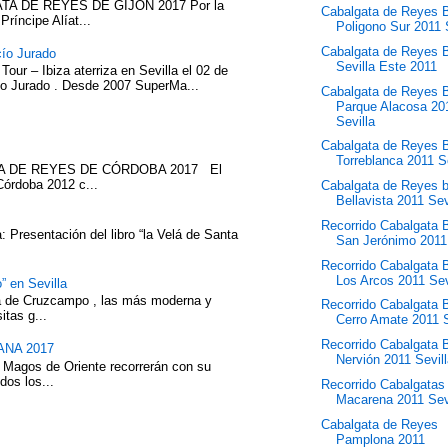
TA DE REYES DE GIJÓN 2017 Por la
Cabalgata de Reyes B
íncipe Alíat...
Poligono Sur 2011 
Cabalgata de Reyes B
cío Jurado
Sevilla Este 2011
our – Ibiza aterriza en Sevilla el 02 de
cío Jurado . Desde 2007 SuperMa...
Cabalgata de Reyes B
Parque Alacosa 20
Sevilla
Cabalgata de Reyes B
Torreblanca 2011 S
ATA DE REYES DE CÓRDOBA 2017 El
Córdoba 2012 c...
Cabalgata de Reyes b
Bellavista 2011 Sev
Recorrido Cabalgata B
 Presentación del libro “la Velá de Santa
San Jerónimo 2011 
Recorrido Cabalgata B
Los Arcos 2011 Sev
” en Sevilla
eza de Cruzcampo , las más moderna y
Recorrido Cabalgata B
itas g...
Cerro Amate 2011 S
Recorrido Cabalgata B
NA 2017
Nervión 2011 Sevil
 Magos de Oriente recorrerán con su
dos los...
Recorrido Cabalgatas 
Macarena 2011 Sev
Cabalgata de Reyes
Pamplona 2011