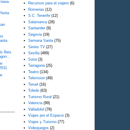
Triana
Recursos para el viajero
(6)
Romerias
(12)
itoria
S.C. Tenerife
(12)
Salamanca
(28)
San
Santander
(9)
Segovia
(19)
es
anta
Semana Santa
(75)
Series TV
(27)
ls Reis
Sevilla
(489)
agon...
Soria
(3)
de
Tarragona
(25)
2011
Teatro
(134)
de
Television
(49)
Teruel
(16)
Toledo
(63)
Turismo Rural
(21)
Valencia
(99)
Valladolid
(78)
Viajes por el Espacio
(3)
Viajes y Turismo
(77)
Videojuegos
(2)