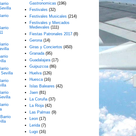
Gastronomicas
(196)
arrio
Sevilla
Festivales
(32)
arrio
Festivales Musicales
(214)
Festivales y Mercados
Medievales
(111)
arrio
11
Fiestas Patronales 2017
(8)
Gerona
(14)
arrio
Giras y Conciertos
(450)
evilla
Granada
(95)
arrio
Guadalajara
(17)
illa
Guipuzcoa
(86)
arrio
Sevilla
Huelva
(126)
Huesca
(16)
arrio
illa
Islas Baleares
(42)
arrio
Jaen
(81)
evilla
La Coruña
(37)
arrio
La Rioja
(42)
la
Las Palmas
(9)
Barrio
Leon
(17)
illa
Lerida
(7)
Lugo
(16)