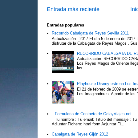
Entrada más reciente
Ini
Entradas populares
Recorrido Cabalgata de Reyes Sevilla 2011
Actualización: 2017 El día 5 de enero de 2017 t
disfrutar de la Cabalgata de Reyes Magos . Sus 
RECORRIDO CABALGATA DE R
Actualización: RECORRIDO C
Los Reyes Magos de Oriente llega
las...
Playhouse Disney estrena Los Im
El 21 de febrero de 2009 se estre
Los Imaginadores. A partir de las 1
Formulario de Contacto de OcioyViajes.net
Tu nombre : Tu email: Título del mensaje : Tu
Adjuntar Fichero: html form Adjuntar Fi...
Cabalgata de Reyes Gijón 2012