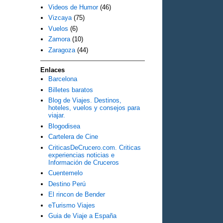
Videos de Humor
(46)
Vizcaya
(75)
Vuelos
(6)
Zamora
(10)
Zaragoza
(44)
Enlaces
Barcelona
Billetes baratos
Blog de Viajes. Destinos,
hoteles, vuelos y consejos para
viajar.
Blogodisea
Cartelera de Cine
CriticasDeCrucero.com. Criticas
experiencias noticias e
Información de Cruceros
Cuentemelo
Destino Perú
El rincon de Bender
eTurismo Viajes
Guia de Viaje a España