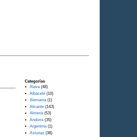
Categorías
Alava
(48)
Albacete
(10)
Alemania
(1)
Alicante
(143)
Almeria
(53)
Andorra
(35)
Argentina
(1)
Asturias
(38)