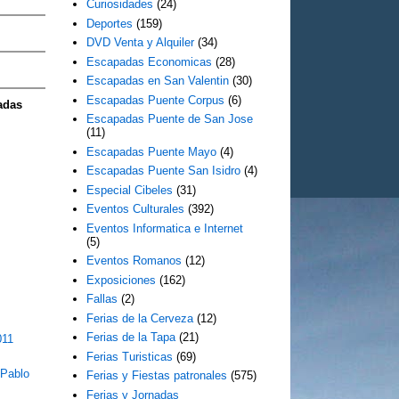
Curiosidades
(24)
Deportes
(159)
DVD Venta y Alquiler
(34)
Escapadas Economicas
(28)
Escapadas en San Valentin
(30)
Escapadas Puente Corpus
(6)
adas
Escapadas Puente de San Jose
(11)
Escapadas Puente Mayo
(4)
Escapadas Puente San Isidro
(4)
Especial Cibeles
(31)
Eventos Culturales
(392)
Eventos Informatica e Internet
(5)
Eventos Romanos
(12)
Exposiciones
(162)
Fallas
(2)
Ferias de la Cerveza
(12)
Ferias de la Tapa
(21)
011
Ferias Turisticas
(69)
 Pablo
Ferias y Fiestas patronales
(575)
Ferias y Jornadas