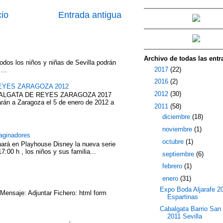
cio
Entrada antigua
Archivo de todas las entr
odos los niños y niñas de Sevilla podrán
►
2017
(22)
...
►
2016
(2)
EYES ZARAGOZA 2012
►
2012
(30)
ABALGATA DE REYES ZARAGOZA 2017
rán a Zaragoza el 5 de enero de 2012 a
▼
2011
(58)
►
diciembre
(18)
►
noviembre
(1)
aginadores
►
octubre
(1)
nará en Playhouse Disney la nueva serie
7:00 h , los niños y sus familia...
►
septiembre
(6)
►
febrero
(1)
▼
enero
(31)
Expo Boda Aljarafe 2
 Mensaje: Adjuntar Fichero: html form
Espartinas
Cabalgata Barrio San
2011 Sevilla