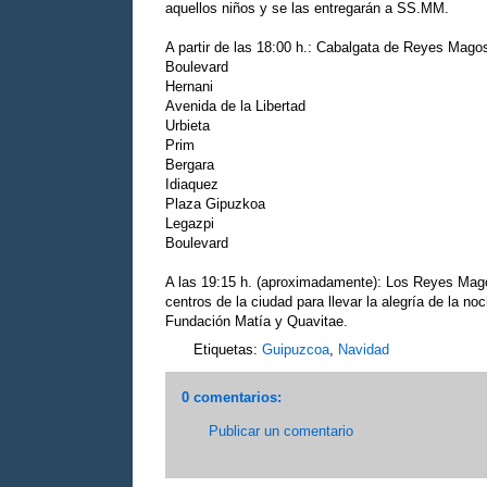
aquellos niños y se las entregarán a SS.MM.
A partir de las 18:00 h.: Cabalgata de Reyes Magos
Boulevard
Hernani
Avenida de la Libertad
Urbieta
Prim
Bergara
Idiaquez
Plaza Gipuzkoa
Legazpi
Boulevard
A las 19:15 h. (aproximadamente): Los Reyes Magos
centros de la ciudad para llevar la alegría de la no
Fundación Matía y Quavitae.
Etiquetas:
Guipuzcoa
,
Navidad
0 comentarios:
Publicar un comentario