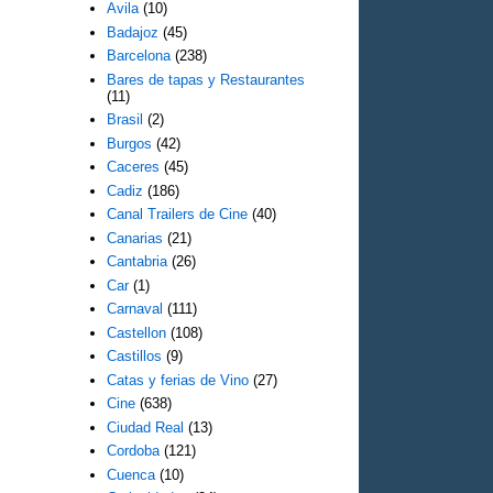
Avila
(10)
Badajoz
(45)
Barcelona
(238)
Bares de tapas y Restaurantes
(11)
Brasil
(2)
Burgos
(42)
Caceres
(45)
Cadiz
(186)
Canal Trailers de Cine
(40)
Canarias
(21)
Cantabria
(26)
Car
(1)
Carnaval
(111)
Castellon
(108)
Castillos
(9)
Catas y ferias de Vino
(27)
Cine
(638)
Ciudad Real
(13)
Cordoba
(121)
Cuenca
(10)