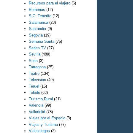
Recursos para el viajero
(6)
Romerias
(12)
S.C. Tenerife
(12)
Salamanca
(28)
Santander
(9)
Segovia
(19)
Semana Santa
(75)
Series TV
(27)
Sevilla
(489)
Soria
(3)
Tarragona
(25)
Teatro
(134)
Television
(49)
Teruel
(16)
Toledo
(63)
Turismo Rural
(21)
Valencia
(99)
Valladolid
(78)
Viajes por el Espacio
(3)
Viajes y Turismo
(77)
Videojuegos
(2)