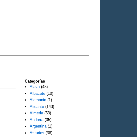
Categorías
Alava
(48)
Albacete
(10)
Alemania
(1)
Alicante
(143)
Almeria
(53)
Andorra
(35)
Argentina
(1)
Asturias
(38)