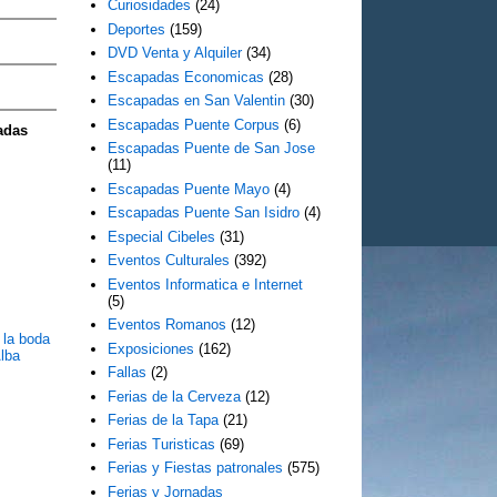
Curiosidades
(24)
Deportes
(159)
DVD Venta y Alquiler
(34)
Escapadas Economicas
(28)
Escapadas en San Valentin
(30)
Escapadas Puente Corpus
(6)
adas
Escapadas Puente de San Jose
(11)
Escapadas Puente Mayo
(4)
Escapadas Puente San Isidro
(4)
Especial Cibeles
(31)
Eventos Culturales
(392)
Eventos Informatica e Internet
(5)
Eventos Romanos
(12)
 la boda
Exposiciones
(162)
lba
Fallas
(2)
Ferias de la Cerveza
(12)
Ferias de la Tapa
(21)
Ferias Turisticas
(69)
Ferias y Fiestas patronales
(575)
Ferias y Jornadas