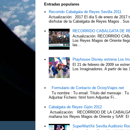
Entradas populares
Recorrido Cabalgata de Reyes Sevilla 2011
Actualización: 2017 El día 5 de enero de 2017 t
disfrutar de la Cabalgata de Reyes Magos . Sus 
RECORRIDO CABALGATA DE R
Actualización: RECORRIDO C
Los Reyes Magos de Oriente llega
las...
Playhouse Disney estrena Los Im
El 21 de febrero de 2009 se estre
Los Imaginadores. A partir de las 1
Formulario de Contacto de OcioyViajes.net
Tu nombre : Tu email: Título del mensaje : Tu
Adjuntar Fichero: html form Adjuntar Fi...
Cabalgata de Reyes Gijón 2012
Actualización: RECORRIDO DE LA CABALGA
mañana los Reyes Magos de Oriente y SAR El Pr
SuperMartXé Sevilla Auditorio Ro