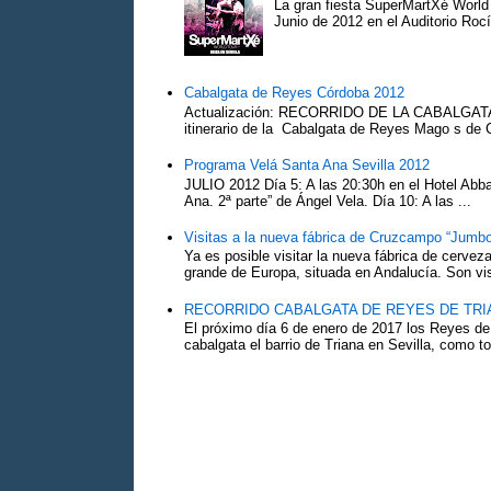
La gran fiesta SuperMartXé World T
Junio de 2012 en el Auditorio Ro
Cabalgata de Reyes Córdoba 2012
Actualización: RECORRIDO DE LA CABALG
itinerario de la Cabalgata de Reyes Mago s de 
Programa Velá Santa Ana Sevilla 2012
JULIO 2012 Día 5: A las 20:30h en el Hotel Abba:
Ana. 2ª parte” de Ángel Vela. Día 10: A las ...
Visitas a la nueva fábrica de Cruzcampo “Jumbo
Ya es posible visitar la nueva fábrica de cerv
grande de Europa, situada en Andalucía. Son vis
RECORRIDO CABALGATA DE REYES DE TRIA
El próximo día 6 de enero de 2017 los Reyes de
cabalgata el barrio de Triana en Sevilla, como to