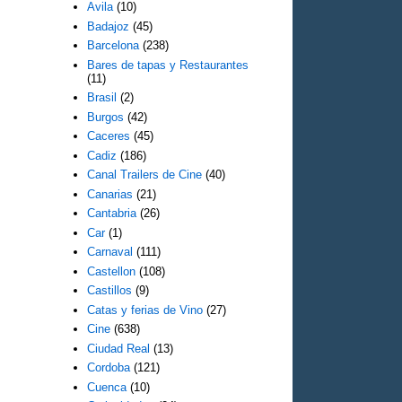
Avila
(10)
Badajoz
(45)
Barcelona
(238)
Bares de tapas y Restaurantes
(11)
Brasil
(2)
Burgos
(42)
Caceres
(45)
Cadiz
(186)
Canal Trailers de Cine
(40)
Canarias
(21)
Cantabria
(26)
Car
(1)
Carnaval
(111)
Castellon
(108)
Castillos
(9)
Catas y ferias de Vino
(27)
Cine
(638)
Ciudad Real
(13)
Cordoba
(121)
Cuenca
(10)