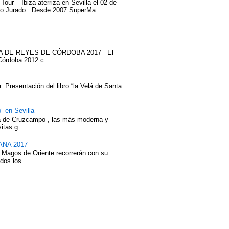
our – Ibiza aterriza en Sevilla el 02 de
cío Jurado . Desde 2007 SuperMa...
ATA DE REYES DE CÓRDOBA 2017 El
Córdoba 2012 c...
 Presentación del libro “la Velá de Santa
” en Sevilla
eza de Cruzcampo , las más moderna y
itas g...
NA 2017
 Magos de Oriente recorrerán con su
dos los...