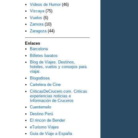
Videos de Humor
(46)
Vizcaya
(75)
Vuelos
(6)
Zamora
(10)
Zaragoza
(44)
Enlaces
Barcelona
Billetes baratos
Blog de Viajes. Destinos,
hoteles, vuelos y consejos para
viajar.
Blogodisea
Cartelera de Cine
CriticasDeCrucero.com. Criticas
experiencias noticias e
Información de Cruceros
Cuentemelo
Destino Perú
El rincon de Bender
eTurismo Viajes
Guia de Viaje a España