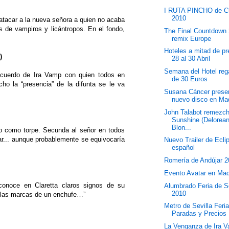
I RUTA PINCHO de C
2010
atacar a la nueva señora a quien no acaba
s de vampiros y licántropos. En el fondo,
The Final Countdown
remix Europe
Hoteles a mitad de pr
)
28 al 30 Abril
Semana del Hotel reg
 recuerdo de Ira Vamp con quien todos en
de 30 Euros
o la “presencia” de la difunta se le va
Susana Cáncer prese
nuevo disco en Ma
John Talabot remezc
Sunshine (Delorea
Blon...
io como torpe. Secunda al señor en todos
tar... aunque probablemente se equivocaría
Nuevo Trailer de Ecli
español
Romería de Andújar 
Evento Avatar en Mad
econoce en Claretta claros signos de su
Alumbrado Feria de Se
2010
o las marcas de un enchufe…”
Metro de Sevilla Feri
Paradas y Precios
La Venganza de Ira 