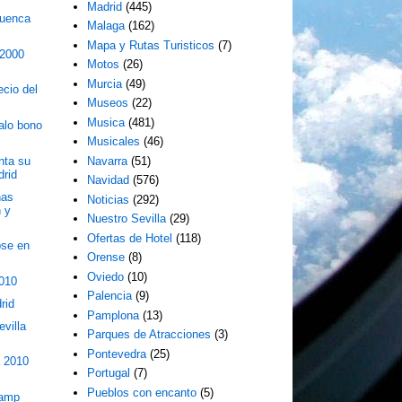
Madrid
(445)
uenca
Malaga
(162)
Mapa y Rutas Turisticos
(7)
 2000
Motos
(26)
Murcia
(49)
ecio del
Museos
(22)
Musica
(481)
alo bono
Musicales
(46)
nta su
Navarra
(51)
drid
Navidad
(576)
has
Noticias
(292)
n y
Nuestro Sevilla
(29)
Ofertas de Hotel
(118)
pse en
Orense
(8)
Oviedo
(10)
2010
Palencia
(9)
rid
Pamplona
(13)
villa
Parques de Atracciones
(3)
Pontevedra
(25)
a 2010
Portugal
(7)
Pueblos con encanto
(5)
Vamp