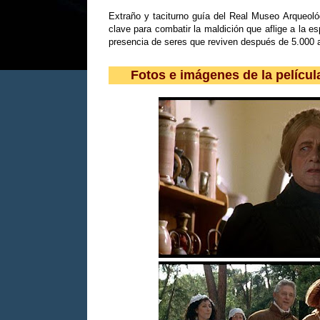
Extraño y taciturno guía del Real Museo Arqueoló
clave para combatir la maldición que aflige a la 
presencia de seres que reviven después de 5.000
Fotos e imágenes de la pelícu