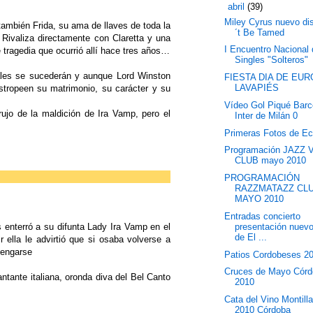
▼
abril
(39)
Miley Cyrus nuevo di
también Frida, su ama de llaves de toda la
´t Be Tamed
 Rivaliza directamente con Claretta y una
I Encuentro Nacional
e tragedia que ocurrió allí hace tres años…
Singles "Solteros"
ales se sucederán y aunque Lord Winston
FIESTA DIA DE EUR
LAVAPIÉS
stropeen su matrimonio, su carácter y su
Vídeo Gol Piqué Barc
rujo de la maldición de Ira Vamp, pero el
Inter de Milán 0
Primeras Fotos de Ec
Programación JAZZ
CLUB mayo 2010
PROGRAMACIÓN
RAZZMATAZZ CL
MAYO 2010
Entradas concierto
presentación nuevo
 enterró a su difunta Lady Ira Vamp en el
de El ...
 ella le advirtió que si osaba volverse a
vengarse
Patios Cordobeses 2
Cruces de Mayo Cór
tante italiana, oronda diva del Bel Canto
2010
Cata del Vino Montill
2010 Córdoba