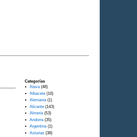
Categorías
Alava
(48)
Albacete
(10)
Alemania
(1)
Alicante
(143)
Almeria
(53)
Andorra
(35)
Argentina
(1)
Asturias
(38)