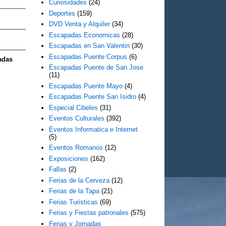
Curiosidades
(24)
Deportes
(159)
DVD Venta y Alquiler
(34)
Escapadas Economicas
(28)
Escapadas en San Valentin
(30)
Escapadas Puente Corpus
(6)
adas
Escapadas Puente de San Jose
(11)
Escapadas Puente Mayo
(4)
Escapadas Puente San Isidro
(4)
Especial Cibeles
(31)
Eventos Culturales
(392)
Eventos Informatica e Internet
(5)
Eventos Romanos
(12)
Exposiciones
(162)
Fallas
(2)
Ferias de la Cerveza
(12)
Ferias de la Tapa
(21)
Ferias Turisticas
(69)
Ferias y Fiestas patronales
(575)
Ferias y Jornadas