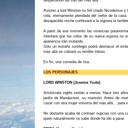
despertando las iras del más allá…
Asisten a lord Winston su fiel criado Nicodemus y 
vida, eternamente prendada del señor de la casa.
desapacible noche confesará a la signora la terribl
A partir de ese momento las vivencias paranorm
intentará que los celos de su nueva esposa no e
apariencia irán mutando…
Sólo un extraño sortilegio podrá deshacer el emb
más allá se cobrará su terrible tributo...
En fin, una comedia de risa.
LOS PERSONAJES
LORD WINSTON (Josema Yuste)
Aristócrata inglés venido a menos. Hace tres años
jardín de Mandacrest, su mansión. Antes de morir
casar con otra mujer volvería del más allá… para 
No obstante acaba de contraer nupcias con una can
quien naturalmente no sabe donde ha ido a parar.