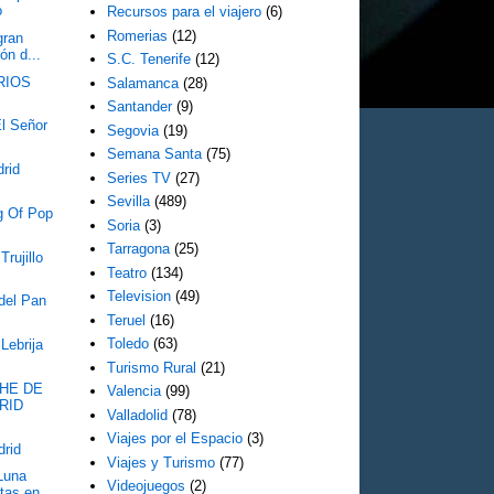
o
Recursos para el viajero
(6)
Romerias
(12)
gran
ón d...
S.C. Tenerife
(12)
RIOS
Salamanca
(28)
Santander
(9)
El Señor
Segovia
(19)
Semana Santa
(75)
rid
Series TV
(27)
Sevilla
(489)
g Of Pop
Soria
(3)
Tarragona
(25)
rujillo
Teatro
(134)
Television
(49)
 del Pan
Teruel
(16)
Toledo
(63)
Lebrija
Turismo Rural
(21)
HE DE
Valencia
(99)
RID
Valladolid
(78)
Viajes por el Espacio
(3)
drid
Viajes y Turismo
(77)
Luna
Videojuegos
(2)
tas en