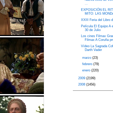
...
EXPOSICIÓN EL RIT
MITO: LAS MOND
XXIII Feria del Libro 
Película El Equipo A 
30 de Julio
Los cines Filmax Gra
Filmax A Coruña pr
Vídeo La Sagrada Cof
Darth Vader
►
marzo
(23)
►
febrero
(79)
►
enero
(220)
►
2009
(2199)
►
2008
(1456)