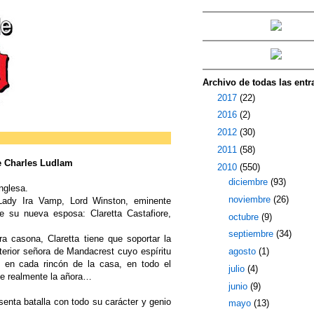
Archivo de todas las entr
►
2017
(22)
►
2016
(2)
►
2012
(30)
►
2011
(58)
e Charles Ludlam
▼
2010
(550)
►
diciembre
(93)
nglesa.
►
noviembre
(26)
 Lady Ira Vamp, Lord Winston, eminente
 su nueva esposa: Claretta Castafiore,
►
octubre
(9)
►
septiembre
(34)
ra casona, Claretta tiene que soportar la
erior señora de Mandacrest cuyo espíritu
►
agosto
(1)
 en cada rincón de la casa, en todo el
►
julio
(4)
ue realmente la añora…
►
junio
(9)
esenta batalla con todo su carácter y genio
►
mayo
(13)