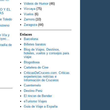
Videos de Humor
(46)
Vizcaya
(75)
O Y EL
AS
Vuelos
(6)
de Toledo
Zamora
(10)
Zaragoza
(44)
estreno
Enlaces
n Vía y
oyec...
Barcelona
Billetes baratos
radía de
Blog de Viajes. Destinos,
hoteles, vuelos y consejos para
viajar.
Blogodisea
Cartelera de Cine
CriticasDeCrucero.com. Criticas
experiencias noticias e
Información de Cruceros
Cuentemelo
Destino Perú
El rincon de Bender
eTurismo Viajes
Guia de Viaje a España