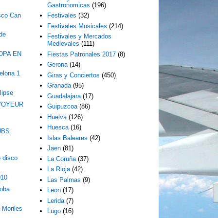
Gastronomicas
(196)
sco Can
Festivales
(32)
Festivales Musicales
(214)
 de
Festivales y Mercados
Medievales
(111)
OPA EN
Fiestas Patronales 2017
(8)
Gerona
(14)
elona 1
Giras y Conciertos
(450)
Granada
(95)
lipse
Guadalajara
(17)
 VOYEUR
Guipuzcoa
(86)
Huelva
(126)
Huesca
(16)
UBS
Islas Baleares
(42)
Jaen
(81)
 disco
La Coruña
(37)
La Rioja
(42)
010
Las Palmas
(9)
doba
Leon
(17)
Lerida
(7)
a-Moriles
Lugo
(16)