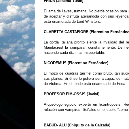
FRIDA (Josema Yuste)
El ama de llaves, rumana. No pierde ocasión para 
de aceptar y disfruta aterrándola con sus leyenda
está enamorada de Lord Winston…
CLARETTA CASTAFIORE (Florentino Fernández
La gorda italiana pronto siente la rivalidad del
Mandacrest la comparan constantemente. De hech
haciendo cada día mas insoportable.
NICODEMUS (Florentino Fernández)
El mozo de cuadras tan fiel como bruto, tan suc
sus planes. Si él se lo pidiera sería capaz de ma
de víctima. En el fondo está enamorado de Frida…
PROFESOR FIM-OSSIS (Javivi)
Arqueólogo egipcio experto en licantróposis. R
relación con vampiros. Señales en el cuello “com
BABUD- ALÚ (Chiquito de la Calzada)