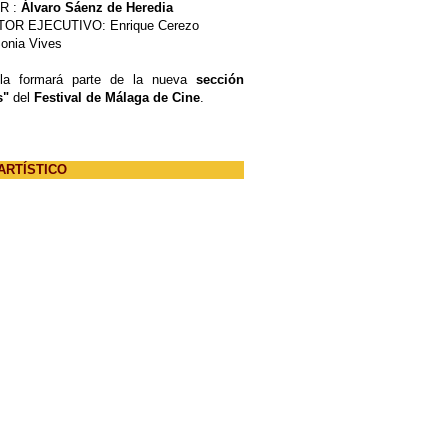
R :
Álvaro Sáenz de Heredia
OR EJECUTIVO: Enrique Cerezo
onia Vives
ula formará parte de la nueva
sección
s"
del
Festival de Málaga de Cine
.
ARTÍSTICO