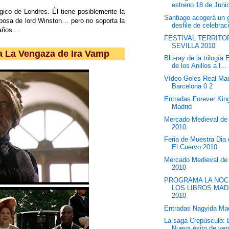
estreno 18 de Juni
gico de Londres. Él tiene posiblemente la
Santiago acogerá un 
esposa de lord Winston… pero no soporta la
desfile de celebraci
 años…
FESTIVAL TERRITO
SEVILLA 2010
la La Vengaza de Ira Vamp
Blu-ray de la trilogía 
de los Anillos a l...
Vídeo Goles Real Mad
Barcelona 0 2
Entradas Forever Kin
Madrid
Mercado Medieval de T
2010
Feria de Muestra Dia
El Cuervo 2010
Mercado Medieval de 
2010
PROGRAMA LA NOC
LOS LIBROS MAD
2010
Entradas Nagyida Ma
La saga Crepúsculo: 
Nueva éxito de ven