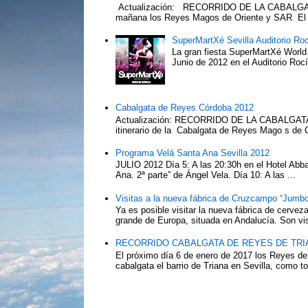
Actualización: RECORRIDO DE LA CABALGA
mañana los Reyes Magos de Oriente y SAR El Pr
SuperMartXé Sevilla Auditorio Ro
La gran fiesta SuperMartXé World T
Junio de 2012 en el Auditorio Ro
Cabalgata de Reyes Córdoba 2012
Actualización: RECORRIDO DE LA CABALG
itinerario de la Cabalgata de Reyes Mago s de 
Programa Velá Santa Ana Sevilla 2012
JULIO 2012 Día 5: A las 20:30h en el Hotel Abba:
Ana. 2ª parte” de Ángel Vela. Día 10: A las ...
Visitas a la nueva fábrica de Cruzcampo “Jumbo
Ya es posible visitar la nueva fábrica de cerv
grande de Europa, situada en Andalucía. Son vis
RECORRIDO CABALGATA DE REYES DE TRIA
El próximo día 6 de enero de 2017 los Reyes de
cabalgata el barrio de Triana en Sevilla, como to