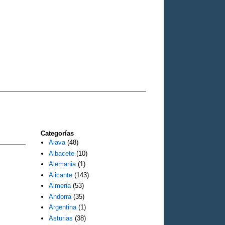
Categorías
Alava
(48)
Albacete
(10)
Alemania
(1)
Alicante
(143)
Almeria
(53)
Andorra
(35)
Argentina
(1)
Asturias
(38)