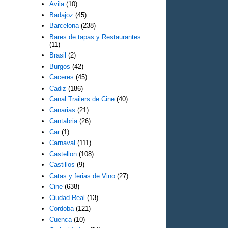
Avila
(10)
Badajoz
(45)
Barcelona
(238)
Bares de tapas y Restaurantes
(11)
Brasil
(2)
Burgos
(42)
Caceres
(45)
Cadiz
(186)
Canal Trailers de Cine
(40)
Canarias
(21)
Cantabria
(26)
Car
(1)
Carnaval
(111)
Castellon
(108)
Castillos
(9)
Catas y ferias de Vino
(27)
Cine
(638)
Ciudad Real
(13)
Cordoba
(121)
Cuenca
(10)