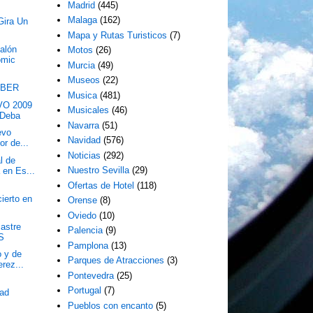
Madrid
(445)
Malaga
(162)
Gira Un
Mapa y Rutas Turisticos
(7)
alón
Motos
(26)
ómic
Murcia
(49)
Museos
(22)
MBER
Musica
(481)
VO 2009
Musicales
(46)
 Deba
Navarra
(51)
evo
Navidad
(576)
or de...
Noticias
(292)
l de
Nuestro Sevilla
(29)
 en Es...
Ofertas de Hotel
(118)
ierto en
Orense
(8)
Oviedo
(10)
astre
Palencia
(9)
S
Pamplona
(13)
o y de
Parques de Atracciones
(3)
rez...
Pontevedra
(25)
Portugal
(7)
dad
Pueblos con encanto
(5)