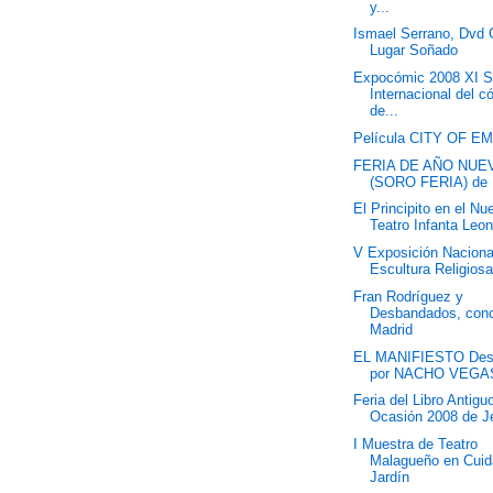
y...
Ismael Serrano, Dvd 
Lugar Soñado
Expocómic 2008 XI S
Internacional del c
de...
Película CITY OF E
FERIA DE AÑO NUE
(SORO FERIA) de
El Principito en el Nu
Teatro Infanta Leon
V Exposición Naciona
Escultura Religiosa
Fran Rodríguez y
Desbandados, conc
Madrid
EL MANIFIESTO Des
por NACHO VEGA
Feria del Libro Antigu
Ocasión 2008 de Je
I Muestra de Teatro
Malagueño en Cui
Jardín