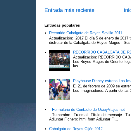
Entrada más reciente
Ini
Entradas populares
Recorrido Cabalgata de Reyes Sevilla 2011
Actualización: 2017 El día 5 de enero de 2017 t
disfrutar de la Cabalgata de Reyes Magos . Sus 
RECORRIDO CABALGATA DE R
Actualización: RECORRIDO C
Los Reyes Magos de Oriente llega
las...
Playhouse Disney estrena Los Im
El 21 de febrero de 2009 se estre
Los Imaginadores. A partir de las 1
Formulario de Contacto de OcioyViajes.net
Tu nombre : Tu email: Título del mensaje : Tu
Adjuntar Fichero: html form Adjuntar Fi...
Cabalgata de Reyes Gijón 2012