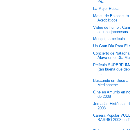
Pe...
La Mujer Rubia
Mates de Baloncesto
Acrobáticos
Vídeo de humor: Cám
ocultas japonesas
Mongol, la película
Un Gran Día Para Ell
Concierto de Natacha
Álava en el Día Mu
Película SUPERFU
(tan buena que deb
l...
Buscando un Beso a
Medianoche
Cine en Amurrio en n
de 2008
Jornadas Históricas 
2008
Carrera Popular VUE
BARRIO 2008 en T
...