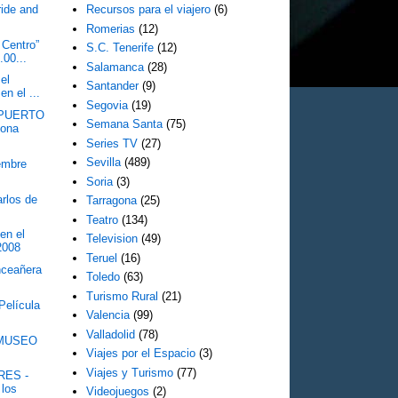
ride and
Recursos para el viajero
(6)
Romerias
(12)
 Centro”
S.C. Tenerife
(12)
.00...
Salamanca
(28)
el
Santander
(9)
en el ...
Segovia
(19)
PUERTO
Semana Santa
(75)
lona
Series TV
(27)
Sevilla
(489)
embre
Soria
(3)
arlos de
Tarragona
(25)
Teatro
(134)
en el
Television
(49)
2008
Teruel
(16)
nceañera
Toledo
(63)
Turismo Rural
(21)
Película
Valencia
(99)
Valladolid
(78)
MUSEO
Viajes por el Espacio
(3)
T
Viajes y Turismo
(77)
RES -
 los
Videojuegos
(2)