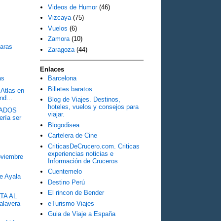
Videos de Humor
(46)
Vizcaya
(75)
Vuelos
(6)
Zamora
(10)
aras
Zaragoza
(44)
Enlaces
as
Barcelona
Billetes baratos
 Atlas en
nd...
Blog de Viajes. Destinos,
hoteles, vuelos y consejos para
MADOS
viajar.
ería ser
Blogodisea
Cartelera de Cine
CriticasDeCrucero.com. Criticas
experiencias noticias e
oviembre
Información de Cruceros
Cuentemelo
de Ayala
Destino Perú
El rincon de Bender
LTA AL
alavera
eTurismo Viajes
Guia de Viaje a España