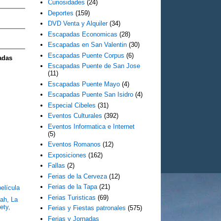
Curiosidades
(24)
Deportes
(159)
DVD Venta y Alquiler
(34)
Escapadas Economicas
(28)
Escapadas en San Valentin
(30)
Escapadas Puente Corpus
(6)
adas
Escapadas Puente de San Jose
(11)
Escapadas Puente Mayo
(4)
Escapadas Puente San Isidro
(4)
Especial Cibeles
(31)
Eventos Culturales
(392)
Eventos Informatica e Internet
(5)
Eventos Romanos
(12)
Exposiciones
(162)
Fallas
(2)
8
Ferias de la Cerveza
(12)
Ferias de la Tapa
(21)
elícula
Ferias Turisticas
(69)
ah, La
ety,
Ferias y Fiestas patronales
(575)
Ferias y Jornadas