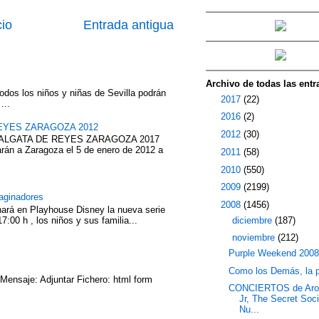
cio
Entrada antigua
Archivo de todas las entr
odos los niños y niñas de Sevilla podrán
►
2017
(22)
...
►
2016
(2)
EYES ZARAGOZA 2012
►
2012
(30)
ABALGATA DE REYES ZARAGOZA 2017
rán a Zaragoza el 5 de enero de 2012 a
►
2011
(58)
►
2010
(550)
►
2009
(2199)
aginadores
▼
2008
(1456)
nará en Playhouse Disney la nueva serie
►
diciembre
(187)
7:00 h , los niños y sus familia...
▼
noviembre
(212)
Purple Weekend 200
Como los Demás, la p
 Mensaje: Adjuntar Fichero: html form
CONCIERTOS de Aro
Jr, The Secret Soci
Nu...