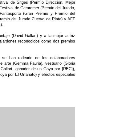
stival de Sitges (Permio Dirección, Mejor
; Festival de Gerardmer (Premio del Jurado,
 Fantasporto (Gran Premio y Premio del
Premio del Jurado Cuervo de Plata) y AFF
).
je (David Gallart) y a la mejor actriz
galardones reconocidos como dos premios
se han rodeado de los colaboradores
de arte (Gemma Fauria), vestuario (Gloria
d Gallart, ganador de un Goya por [REC]),
oya por El Orfanato) y efectos especiales