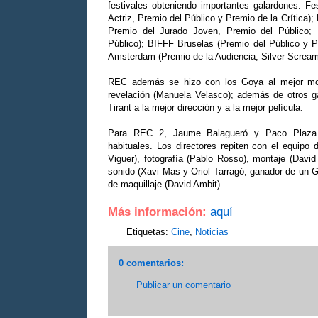
festivales obteniendo importantes galardones: Fe
Actriz, Premio del Público y Premio de la Crítica)
Premio del Jurado Joven, Premio del Público;
Público); BIFFF Bruselas (Premio del Público y 
Amsterdam (Premio de la Audiencia, Silver Scream
REC además se hizo con los Goya al mejor monta
revelación (Manuela Velasco); además de otros 
Tirant a la mejor dirección y a la mejor película.
Para REC 2, Jaume Balagueró y Paco Plaza 
habituales. Los directores repiten con el equipo 
Viguer), fotografía (Pablo Rosso), montaje (Davi
sonido (Xavi Mas y Oriol Tarragó, ganador de un G
de maquillaje (David Ambit).
Más información:
aquí
Etiquetas:
Cine
,
Noticias
0 comentarios:
Publicar un comentario