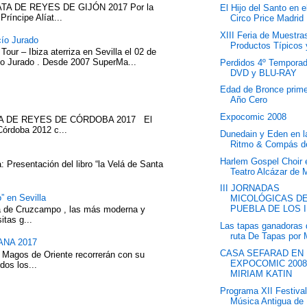
TA DE REYES DE GIJÓN 2017 Por la
El Hijo del Santo en e
íncipe Alíat...
Circo Price Madrid
XIII Feria de Muestra
cío Jurado
Productos Típicos y
our – Ibiza aterriza en Sevilla el 02 de
cío Jurado . Desde 2007 SuperMa...
Perdidos 4º Tempora
DVD y BLU-RAY
Edad de Bronce prime
Año Cero
Expocomic 2008
ATA DE REYES DE CÓRDOBA 2017 El
Córdoba 2012 c...
Dunedain y Eden en l
Ritmo & Compás d
Harlem Gospel Choir 
 Presentación del libro “la Velá de Santa
Teatro Alcázar de 
III JORNADAS
” en Sevilla
MICOLÓGICAS DE
PUEBLA DE LOS I
eza de Cruzcampo , las más moderna y
itas g...
Las tapas ganadoras 
ruta De Tapas por M
NA 2017
CASA SEFARAD EN
 Magos de Oriente recorrerán con su
EXPOCOMIC 200
dos los...
MIRIAM KATIN
Programa XII Festiva
Música Antigua de