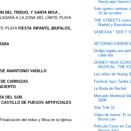
Hasta aquí hemos 
Solo quiero caminar, 
N DEL TRIDUO, Y SANTA MISA ,
31 de octubre
LADARÁ A LA ZONA DEL LÍMITE PLAYA
THE STREETS concie
Madrid y Barcelona,
ITE PLAYA
FIESTA INFANTIL
(BUFALOS,
VANEXXA " SER Y 
"
RETORNO A BRIDE
TARA
Dvdgo regala una pelí
cada día
DISNEY HIGH SCH
MUSICAL: THE I
SÉ ANANTONIO VADILLO
.
Los niños de Huang S
 DE CARROZAS
.
Festival Jazz Tardor 
NCIERTO
La Boda de Rachel
Mercado Medieval Va
ÍA DEL SUR.
2008
,
CASTILLO DE FUEGOS ARTIFICIALES
Star Trek 11
Video de humor: El n
Bruce Lee
Finalización del triduo y Misa en la Iglesia
Película Como en Ca
Ningún Sitio