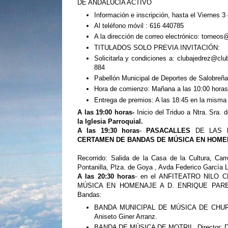
DE ANDALUCÍA ACTIVO
Información e inscripción, hasta el Viernes 3
Al teléfono móvil : 616 440785
A la dirección de correo electrónico: torneo
TITULADOS SOLO PREVIA INVITACIÓN:
Solicitarla y condiciones a: clubajedrez@clu
884
Pabellón Municipal de Deportes de Salobreña
Hora de comienzo: Mañana a las 10:00 horas.
Entrega de premios: A las 18:45 en la misma 
A las 19:00 horas-
Inicio del Triduo a Ntra. Sra. 
la Iglesia Parroquial.
A las 19:30 horas
-
PASACALLES
DE LAS
CERTAMEN DE BANDAS DE MÚSICA EN HOMEN
Recorrido: Salida de la Casa de la Cultura, Car
Pontanilla, Plza. de Goya , Avda Federico García L
A las 20:30 horas
- en el ANFITEATRO NILO
MÚSICA EN HOMENAJE A D. ENRIQUE PAREJA 
Bandas:
BANDA MUNICIPAL DE MÚSICA DE CHURRI
Aniseto Giner Arranz.
BANDA DE MÚSICA DE MOTRIL. Director: D.