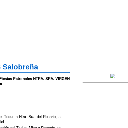
8 Salobreña
as Fiestas Patronales NTRA. SRA. VIRGEN
ña
.
el Triduo a Ntra. Sra. del Rosario, a
ial.
uación del Triduo, Misa y Romería en