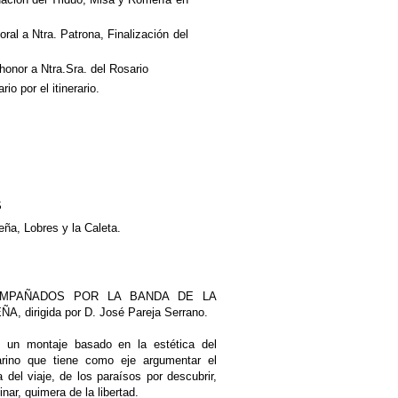
ral a Ntra. Patrona, Finalización del
honor a Ntra.Sra. del Rosario
o por el itinerario.
S
ña, Lobres y la Caleta.
OMPAÑADOS POR LA BANDA DE LA
irigida por D. José Pareja Serrano.
un montaje basado en la estética del
ino que tiene como eje argumentar el
a del viaje, de los paraísos por descubrir,
nar, quimera de la libertad.