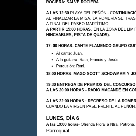
ROCIERA: SALVE ROCIERA
.
A LAS 12:30
PLAYA DEL PEÑÓN - C
ONTINUACIÓ
AL FINALIZAR LA MISA, LA ROMERÍA SE TRAS
A FINAL DEL PASEO MARTÍTIMO.
A PARTIR 15:00 HORAS
, EN LA ZONA DEL LÍM
HINCHABLES, PISTA DE QUADS).
17: 00 HORAS- CANTE FLAMENCO GRUPO GUI
Al cante: Juan.
A la guitarra: Rafa, Francis y Jesús.
Percusión: Roni.
18:00 HORAS- MAGO SCOTT SCHOWMAM Y JO
1
9:30
ENTREGA DE PREMIOS DEL CONCURSO
A LAS 20:00 HORAS -
RADIO MACANDÉ EN CO
A LAS 22:00 HORAS : REGRESO DE LA ROMER
CUANDO LA VIRGEN PASE FRENTE AL PEÑÓN
LUNES, DÍA 6
A las 19:00 horas
- Ofrenda Floral a Ntra. Patrona, 
Parroquial.