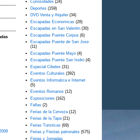
Curiosidades
(24)
Deportes
(159)
DVD Venta y Alquiler
(34)
Escapadas Economicas
(28)
Escapadas en San Valentin
(30)
Escapadas Puente Corpus
(6)
adas
Escapadas Puente de San Jose
(11)
Escapadas Puente Mayo
(4)
Escapadas Puente San Isidro
(4)
Especial Cibeles
(31)
Eventos Culturales
(392)
Eventos Informatica e Internet
(5)
Eventos Romanos
(12)
Exposiciones
(162)
Fallas
(2)
Ferias de la Cerveza
(12)
Ferias de la Tapa
(21)
Ferias Turisticas
(69)
 2008
Ferias y Fiestas patronales
(575)
Ferias y Jornadas