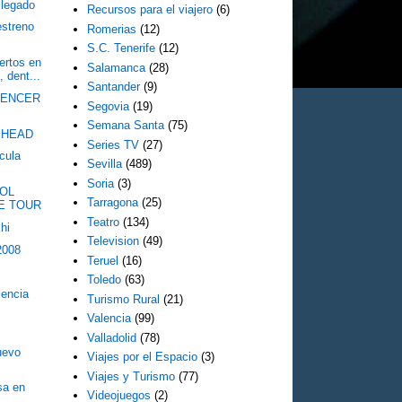
llegado
Recursos para el viajero
(6)
estreno
Romerias
(12)
S.C. Tenerife
(12)
rtos en
Salamanca
(28)
 dent...
Santander
(9)
VENCER
Segovia
(19)
Semana Santa
(75)
SHEAD
Series TV
(27)
cula
Sevilla
(489)
Soria
(3)
OOL
Tarragona
(25)
CE TOUR
Teatro
(134)
hi
Television
(49)
2008
Teruel
(16)
Toledo
(63)
lencia
Turismo Rural
(21)
Valencia
(99)
Valladolid
(78)
uevo
Viajes por el Espacio
(3)
Viajes y Turismo
(77)
sa en
Videojuegos
(2)