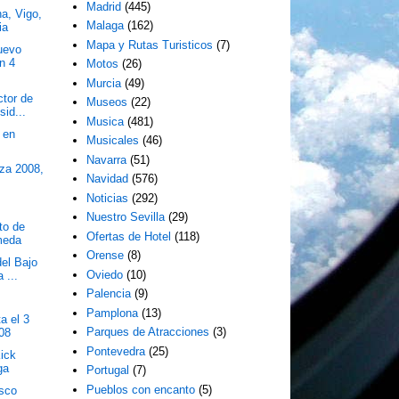
Madrid
(445)
a, Vigo,
Malaga
(162)
ia
Mapa y Rutas Turisticos
(7)
uevo
n 4
Motos
(26)
Murcia
(49)
ctor de
Museos
(22)
sid...
Musica
(481)
 en
Musicales
(46)
d
Navarra
(51)
za 2008,
Navidad
(576)
Noticias
(292)
Nuestro Sevilla
(29)
to de
Ofertas de Hotel
(118)
meda
Orense
(8)
del Bajo
Oviedo
(10)
 ...
Palencia
(9)
Pamplona
(13)
a el 3
Parques de Atracciones
(3)
008
Pontevedra
(25)
Kick
ga
Portugal
(7)
Pueblos con encanto
(5)
isco