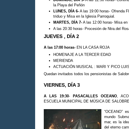
la Playa del Peñón
LUNES, DÍA 6-
A las 19:00 horas- Ofrenda Flo
triduo y Misa en la Iglesia Parroquial.
MARTES, DÍA 7-
A las 12:00 horas- Misa en 
A las 20:30 horas- Procesión de Ntra.del Rosari
JUEVES , DÍA 2
A las 17:00 horas-
EN LA CASA ROJA
HOMENAJE A LA TERCER EDAD
MERIENDA
ACTUACIÓN MUSICAL : MARI Y PICO LUI
Quedan invitados todos los pensionistas de Salobre
VIERNES, DÍA 3
A LAS 19:30
-
PASACALLES OCEANO
, AC
ESCUELA MUNICIPAL DE MÚSICA DE SALOBREÑA, d
“OCEANO” es 
mundo Submar
mar, es la ide
del eterno cami