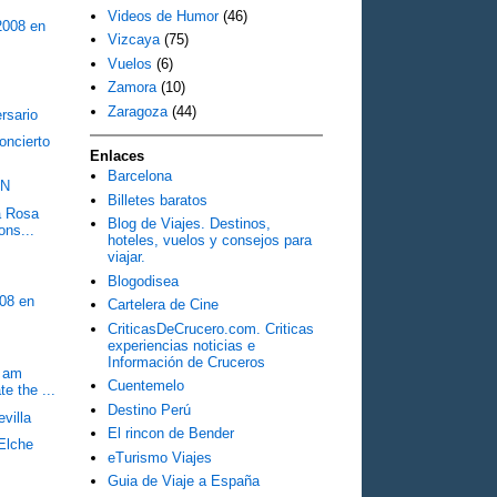
Videos de Humor
(46)
 2008 en
Vizcaya
(75)
Vuelos
(6)
Zamora
(10)
Zaragoza
(44)
rsario
ncierto
Enlaces
Barcelona
RN
Billetes baratos
a Rosa
Blog de Viajes. Destinos,
ons...
hoteles, vuelos y consejos para
viajar.
Blogodisea
008 en
Cartelera de Cine
CriticasDeCrucero.com. Criticas
experiencias noticias e
Información de Cruceros
I am
Cuentemelo
e the ...
Destino Perú
villa
El rincon de Bender
 Elche
eTurismo Viajes
Guia de Viaje a España