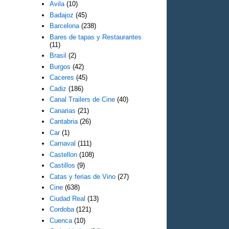
Avila
(10)
Badajoz
(45)
Barcelona
(238)
Bares de tapas y Restaurantes
(11)
Brasil
(2)
Burgos
(42)
Caceres
(45)
Cadiz
(186)
Canal Trailers de Cine
(40)
Canarias
(21)
Cantabria
(26)
Car
(1)
Carnaval
(111)
Castellon
(108)
Castillos
(9)
Catas y ferias de Vino
(27)
Cine
(638)
Ciudad Real
(13)
Cordoba
(121)
Cuenca
(10)