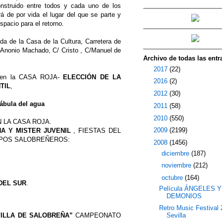
nstruido entre todos y cada uno de los
erá de por vida el lugar del que se parte y
spacio para el retorno.
ida de la Casa de la Cultura, Carretera de
a.Anonio Machado, C/ Cristo , C/Manuel de
Archivo de todas las entr
►
2017
(22)
 en la CASA ROJA-
ELECCIÓN DE LA
►
2016
(2)
TIL
,
►
2012
(30)
fábula del agua
►
2011
(58)
►
2010
(550)
N LA CASA ROJA.
►
2009
(2199)
NA Y MISTER JUVENIL
, FIESTAS DEL
RUPOS SALOBREÑEROS:
▼
2008
(1456)
►
diciembre
(187)
►
noviembre
(212)
▼
octubre
(164)
DEL SUR
.
Película ÁNGELES Y
DEMONIOS
Retro Music Festival
VILLA DE SALOBREÑA”
CAMPEONATO
Sevilla