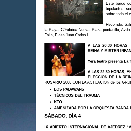
Este barco co
tripulantes, s
sobre todo el e
Recorrido: Sal
la Playa, C/Fábrica Nueva, Plaza pontanilla, Avd
Falla, Plaza Juan Carlos I.
A LAS 20:30 HORAS
,
REINA Y MISTER INFAN
Yera teatro
presenta
La 
A LAS 22:30 HORAS
, E
ELECCION DE LA REI
ROSARIO 2008 CON LA ACTUACIÓN de los G
LOS PADAWANS
TÉCNICOS DEL TRAUMA
KTO
AMENIZADA POR LA ORQUESTA BANDA 
SÁBADO, DÍA 4
IX ABIERTO INTERNACIONAL DE AJEDREZ “