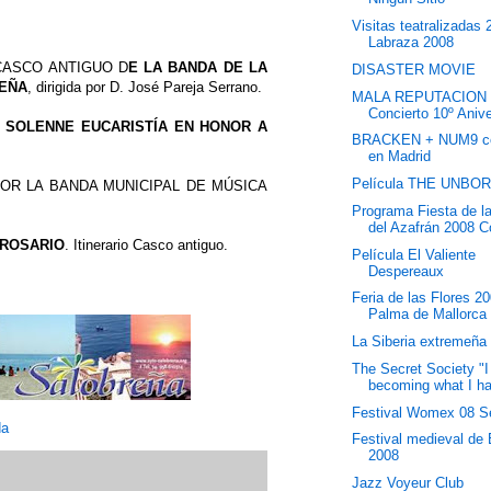
Visitas teatralizadas
Labraza 2008
CASCO ANTIGUO D
E LA BANDA DE LA
DISASTER MOVIE
REÑA
, dirigida por D. José Pareja Serrano.
MALA REPUTACION
Concierto 10º Anive
L
SOLENNE EUCARISTÍA EN HONOR A
BRACKEN + NUM9 co
en Madrid
Película THE UNBO
OR LA BANDA MUNICIPAL DE MÚSICA
Programa Fiesta de l
del Azafrán 2008 C
 ROSARIO
. Itinerario Casco antiguo.
Película El Valiente
Despereaux
Feria de las Flores 2
Palma de Mallorca
La Siberia extremeña
The Secret Society "
becoming what I hat
Festival Womex 08 Se
da
Festival medieval de
2008
Jazz Voyeur Club