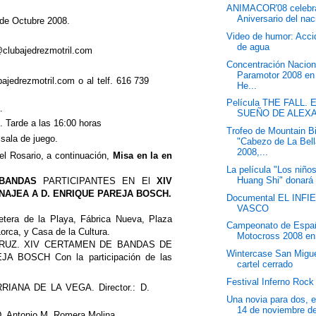
ANIMACOR'08 celebra
Aniversario del nac
 de Octubre 2008.
Video de humor: Acci
de agua
s@clubajedrezmotril.com
Concentración Nacion
Paramotor 2008 en
bajedrezmotril.com o al telf. 616 739
He...
Película THE FALL. 
.
SUEÑO DE ALEX
 Tarde a las 16:00 horas
Trofeo de Mountain B
sala de juego.
"Cabezo de La Bell
2008,...
del Rosario, a continuación,
Misa en la en
La película "Los niño
Huang Shi" donará 
BANDAS
PARTICIPANTES EN El
XIV
AJEA A D. ENRIQUE PAREJA BOSCH.
Documental EL INF
VASCO
retera de la Playa, Fábrica Nueva, Plaza
Campeonato de Espa
orca, y Casa de la Cultura.
Motocross 2008 e
 CRUZ. XIV CERTAMEN DE BANDAS DE
Wintercase San Migu
BOSCH Con la participación de las
cartel cerrado
Festival Inferno Rock
ANA DE LA VEGA. Director.: D.
Una novia para dos, e
14 de noviembre de
 Antonio M. Romera Molina.