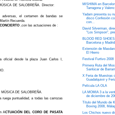
MISHIMA en Barcelon
ÚSICA DE SALOBREÑA. Director:
Tarragona y Valenc
Yadam presenta su n
s adversas, el certamen de bandas se
disco Confesión co
é Martín Recuerda.
con...
CONCIERTO
,con las actuaciones de :
David Silverman, dire
"Los Simpson", pre
BLOOD RED SHOES
Barcelona y Madri
Extensión de Masdan
El Hierro
Festival Furtivo 2008
a oficial desde la plaza Juan Carlos I,
Primera Ruta del Mos
Sanlúcar de Barra
IO.
X Feria de Muestras 
Guadalquivir y Feria
Película LA OLA
E MÚSICA DE SALOBREÑA.
LA MOMIA 3 a la vent
de diciembre de 2
 ruega puntualidad, a todas las carrozas
Título del Mundo de 
Boxing 2008, Mála
ón A
CTUACIÓN DEL CORO DE PASATA
Los Chichos nuevo d