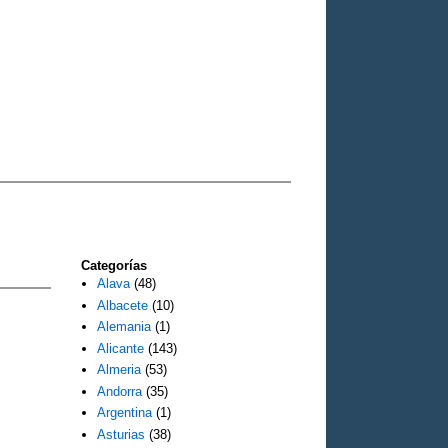
Categorías
Alava
(48)
Albacete
(10)
Alemania
(1)
Alicante
(143)
Almeria
(53)
Andorra
(35)
Argentina
(1)
Asturias
(38)