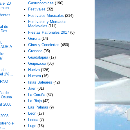
Gastronomicas
(196)
 el 20
imien...
Festivales
(32)
dentes
Festivales Musicales
(214)
Festivales y Mercados
Medievales
(111)
al de
 Dos
Fiestas Patronales 2017
(8)
Gerona
(14)
EL
Giras y Conciertos
(450)
ANDRIA
Granada
(95)
ike
Guadalajara
(17)
a"
Guipuzcoa
(86)
s de
Huelva
(126)
el 1%...
Huesca
(16)
IERNO
Islas Baleares
(42)
Jaen
(81)
ña de
La Coruña
(37)
n Osuna
La Rioja
(42)
el 2008
Las Palmas
(9)
Leon
(17)
 2008
Lerida
(7)
streno el
Lugo
(16)
 ...